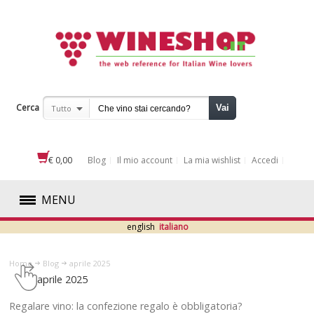
Cerca
Vai
Tutto
€ 0,00
Blog
Il mio account
La mia wishlist
Accedi
MENU
english
italiano
ROSSI
Home
Blog
aprile 2025
BIANCHI
aprile 2025
ROSATI
​Regalare vino: la confezione regalo è obbligatoria?