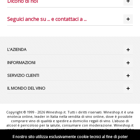
Dicono di noi
Seguici anche su ... e contattaci a ...
L'AZIENDA
INFORMAZIONI
SERVIZIO CLIENTI
IL MONDO DEL VINO
Copyright © 1999 - 2026 Wineshop.it. Tutti i diritti riservati. Wineshop.it è una
enoteca online, leader in Italia nella vendita di vino online, dove è possibile
comprare vino di qualità e spedire a domicilio regali di vino. L'abuso di
alcool è pericoloso per la salute, consumare con moderazione. Wineshop.it
vende prodotti alcolici solo a clienti maggiorenni. Il prezzo, le caratteristiche
e la disponibilità dei prodotti possono variare senza preavviso. Le foto
Il nostro sito utilizza esclusivamente cookie tecnici al fine di poter
rappresentate sono puramente illustrative e possono non corrispondere