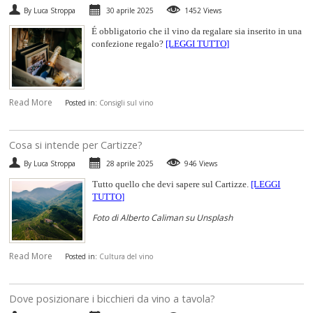
By Luca Stroppa
30 aprile 2025
1452 Views
SPUMANTI
É obbligatorio che il vino da regalare sia inserito in una
confezione regalo?
[LEGGI TUTTO]
DESSERT
NON SOLO VINO
Read More
Posted in:
Consigli sul vino
REGALI
​Cosa si intende per Cartizze?
CLUB
WINESHOP.IT
By Luca Stroppa
28 aprile 2025
946 Views
Tutto quello che devi sapere sul Cartizze.
[LEGGI
TROVA
IL TUO VINO
TUTTO]
Foto di Alberto Caliman su Unsplash
Read More
Posted in:
Cultura del vino
​Dove posizionare i bicchieri da vino a tavola?