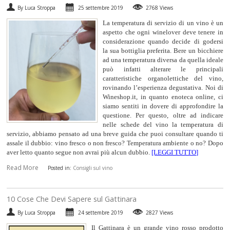
By Luca Stroppa
25 settembre 2019
2768 Views
SPUMANTI
La temperatura di servizio di un vino è un
aspetto che ogni winelover deve tenere in
DESSERT
considerazione quando decide di godersi
la sua bottiglia preferita. Bere un bicchiere
ad una temperatura diversa da quella ideale
NON SOLO VINO
può infatti alterare le principali
caratteristiche organolettiche del vino,
rovinando l’esperienza degustativa. Noi di
REGALI
Wineshop.it, in quanto enoteca online, ci
siamo sentiti in dovere di approfondire la
questione. Per questo, oltre ad indicare
CLUB
WINESHOP.IT
nelle schede del vino la temperatura di
servizio, abbiamo pensato ad una breve guida che puoi consultare quando ti
TROVA
IL TUO VINO
assale il dubbio: vino fresco o non fresco? Temperatura ambiente o no? Dopo
aver letto quanto segue non avrai più alcun dubbio.
[LEGGI TUTTO]
Read More
Posted in:
Consigli sul vino
10 Cose Che Devi Sapere sul Gattinara
By Luca Stroppa
24 settembre 2019
2827 Views
Il Gattinara è un grande vino rosso prodotto