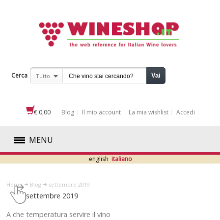
Cerca
Vai
Tutto
€ 0,00
Blog
Il mio account
La mia wishlist
Accedi
MENU
english
italiano
ROSSI
Home
Blog
settembre 2019
BIANCHI
settembre 2019
ROSATI
A che temperatura servire il vino