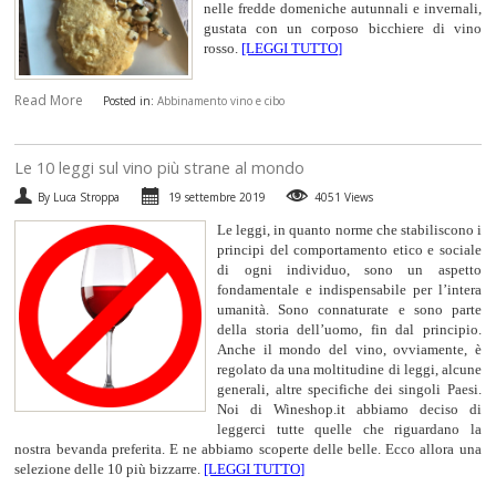
nelle fredde domeniche autunnali e invernali,
gustata con un corposo bicchiere di vino
rosso.
[LEGGI TUTTO]
Read More
Posted in:
Abbinamento vino e cibo
​Le 10 leggi sul vino più strane al mondo
By Luca Stroppa
19 settembre 2019
4051 Views
Le leggi, in quanto norme che stabiliscono i
principi del comportamento etico e sociale
di ogni individuo, sono un aspetto
fondamentale e indispensabile per l’intera
umanità. Sono connaturate e sono parte
della storia dell’uomo, fin dal principio.
Anche il mondo del vino, ovviamente, è
regolato da una moltitudine di leggi, alcune
generali, altre specifiche dei singoli Paesi.
Noi di Wineshop.it abbiamo deciso di
leggerci tutte quelle che riguardano la
nostra bevanda preferita. E ne abbiamo scoperte delle belle. Ecco allora una
selezione delle 10 più bizzarre.
[LEGGI TUTTO]