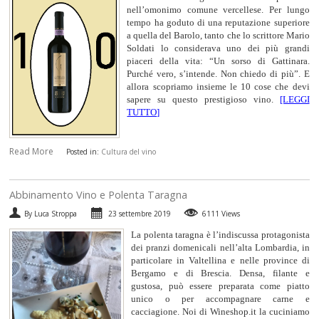
nell’omonimo comune vercellese. Per lungo
tempo ha goduto di una reputazione superiore
a quella del Barolo, tanto che lo scrittore Mario
Soldati lo considerava uno dei più grandi
piaceri della vita: “Un sorso di Gattinara.
Purché vero, s’intende. Non chiedo di più”. E
allora scopriamo insieme le 10 cose che devi
sapere su questo prestigioso vino.
[LEGGI
TUTTO]
Read More
Posted in:
Cultura del vino
​Abbinamento Vino e Polenta Taragna
By Luca Stroppa
23 settembre 2019
6111 Views
La polenta taragna è l’indiscussa protagonista
dei pranzi domenicali nell’alta Lombardia, in
particolare in Valtellina e nelle province di
Bergamo e di Brescia. Densa, filante e
gustosa, può essere preparata come piatto
unico o per accompagnare carne e
cacciagione. Noi di Wineshop.it la cuciniamo