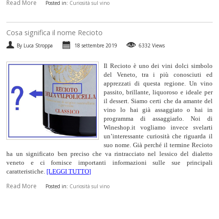
Read More
Posted in:
Curiosità sul vino
​Cosa significa il nome Recioto
By Luca Stroppa
18 settembre 2019
6332 Views
Il Recioto è uno dei vini dolci simbolo
del Veneto, tra i più conosciuti ed
apprezzati di questa regione. Un vino
passito, brillante, liquoroso e ideale per
il dessert. Siamo certi che da amante del
vino lo hai già assaggiato o hai in
programma di assaggiarlo. Noi di
Wineshop.it vogliamo invece svelarti
un’interessante curiosità che riguarda il
suo nome. Già perché il termine Recioto
ha un significato ben preciso che va rintracciato nel lessico del dialetto
veneto e ci fornisce importanti informazioni sulle sue principali
caratteristiche.
[LEGGI TUTTO]
Read More
Posted in:
Curiosità sul vino