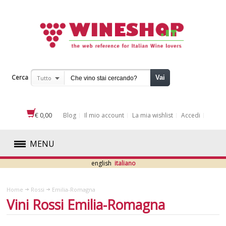
Cerca
Vai
Tutto
€ 0,00
Blog
Il mio account
La mia wishlist
Accedi
MENU
english
italiano
ROSSI
Home
Rossi
Emilia-Romagna
ABRUZZO
Vini Rossi Emilia-Romagna
BASILICATA