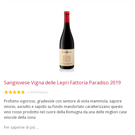
ROSATI
SPUMANTI
DESSERT
NON SOLO VINO
REGALI
CLUB
WINESHOP.IT
Sangiovese Vigna delle Lepri Fattoria Paradiso 2019
TROVA
IL TUO VINO
11 RECENSIONE(I)
Profumo vigoroso, gradevole con sentore di viola mammola, sapore
vinoso, asciutto e sapido su fondo mandorlato caratterizzano questo
vino rosso prodotto nel cuore della Romagna da una delle migliori case
vinicole della zona
Per saperne di più ...