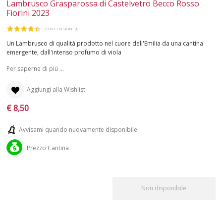
Lambrusco Grasparossa di Castelvetro Becco Rosso
Fiorini 2023
PUGLIA
18 RECENSIONE(I)
SARDEGNA
Un Lambrusco di qualità prodotto nel cuore dell'Emilia da una cantina
emergente, dall'intenso profumo di viola
SICILIA
Per saperne di più ...
TOSCANA
Aggiungi alla Wishlist
€ 8,50
TRENTINO-ALTO ADIGE
Avvisami quando nuovamente disponibile
UMBRIA
Prezzo Cantina
VALLE D'AOSTA
VENETO
Non disponibile
BIANCHI