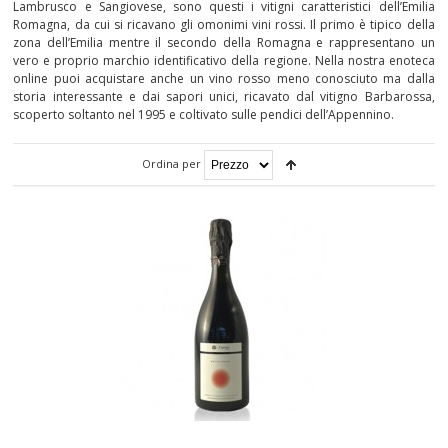
Lambrusco e Sangiovese, sono questi i vitigni caratteristici dell’Emilia
Romagna, da cui si ricavano gli omonimi vini rossi. Il primo è tipico della
CALABRIA
zona dell’Emilia mentre il secondo della Romagna e rappresentano un
vero e proprio marchio identificativo della regione. Nella nostra enoteca
CAMPANIA
online puoi acquistare anche un vino rosso meno conosciuto ma dalla
storia interessante e dai sapori unici, ricavato dal vitigno Barbarossa,
scoperto soltanto nel 1995 e coltivato sulle pendici dell’Appennino.
EMILIA-ROMAGNA
FRIULI-VENEZIA GIULIA
Ordina per
LAZIO
LIGURIA
LOMBARDIA
MARCHE
MOLISE
PIEMONTE