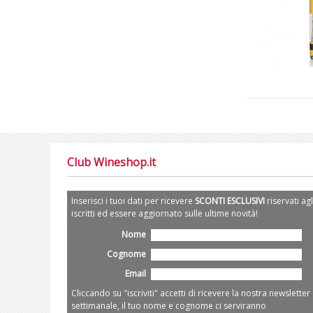
Club Wineshop.it
Inserisci i tuoi dati per ricevere
SCONTI ESCLUSIVI
riservati agl
iscritti ed essere aggiornato sulle ultime novità!
Nome
Cognome
Email
Cliccando su "iscriviti" accetti di ricevere la nostra newsletter
settimanale, il tuo nome e cognome ci serviranno