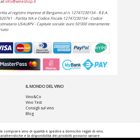
ail
info@wineshop.it
critta al registro imprese di Bergamo al n. 12747230154 - R.E.A.
 320761 - Partita IVA e Codice Fiscale 12747230154 - Codice
stinatario USAL8PV - Capitale sociale: euro 50'000 interamente
rsato
IL MONDO DEL VINO
Vino&Co
Vino Test
Consigli sul vino
Blog
ile comprare vino di qualità e spedire a domicilio regali di vino.
ratteristiche e la disponibilità dei prodotti possono variare
rence for Italian Wine lovers" è un marchio comunitario