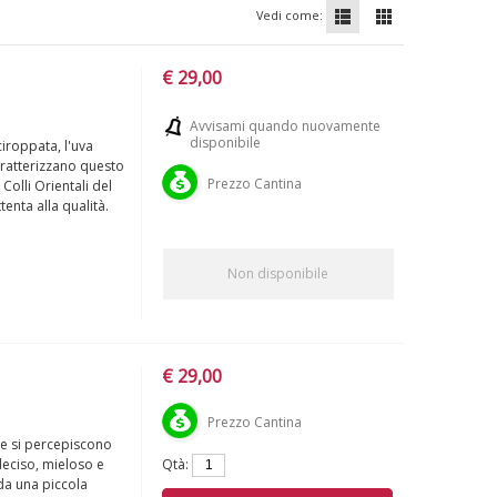
Vedi come:
€ 29,00
Avvisami quando nuovamente
disponibile
iroppata, l'uva
aratterizzano questo
Prezzo Cantina
olli Orientali del
enta alla qualità.
Non disponibile
€ 29,00
Prezzo Cantina
che si percepiscono
Qtà:
deciso, mieloso e
 da una piccola