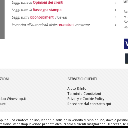
Em
Leggi tutte le
Opinioni dei clienti
Leggi tutta la
Rassegna stampa
Is
n.
Leggi tutti i
Riconoscimenti
ricevuti
De
In merito all'autenticità delle
recensioni
mostrate
ve
ZIONI
SERVIZIO CLIENTI
i
Aiuto & Info
i
Termini e Condizioni
l club Wineshop.it
Privacy e Cookie Policy
unti
Recedere dal contratto qui
hop.it è una enoteca online, leader in Italia nella vendita di vino online, dove è possib
ione. Wineshop.it vende prodotti alcolici solo a clienti maggiorenni. Il prezzo, le ca
ve e possono non corrispondere esattamente alla realtà. "Wineshop.it - the web refe