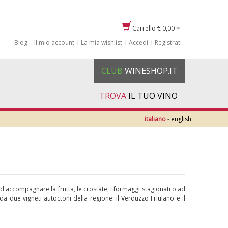
Carrello
€ 0,00
Blog
Il mio account
La mia wishlist
Accedi
Registrati
CLUB
WINESHOP.IT
TROVA
IL TUO VINO
italiano
-
english
i ad accompagnare la frutta, le crostate, i formaggi stagionati o ad
 da due vigneti autoctoni della regione: il Verduzzo Friulano e il