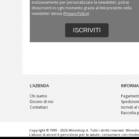
esclusivamente per personalizzare la newsletter, potrai
disiscriverti in ogni momento grazie al link presente nella
newsletter stessa (
Privacy Policy
).
ISCRIVITI
L'AZIENDA
INFORMA
Chi siamo
Pagament
Dicono di noi
Spedizion
Contattaci
Iscriviti a
Raccolta p
Copyright © 1999 - 2026 Wineshop.it. Tutti i diritti riservati. Wines
L'abuso di alcool è pericoloso per la salute, consumare con moderaz
senza preavviso. Le foto rappresentate sono puramente illustrati