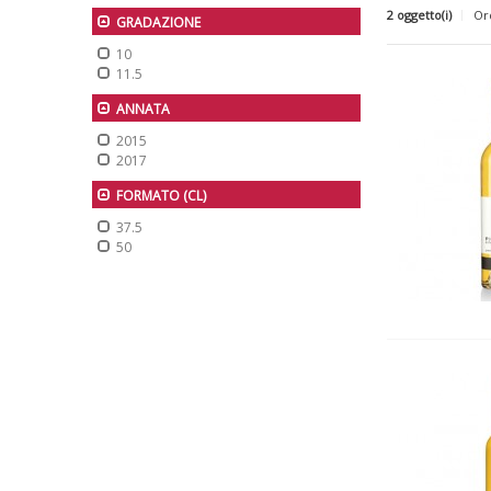
2 oggetto(i)
Or
GRADAZIONE
10
11.5
ANNATA
2015
2017
FORMATO (CL)
37.5
50