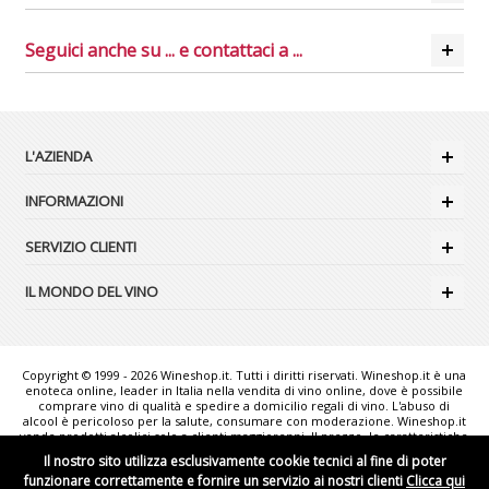
Seguici anche su ... e contattaci a ...
L'AZIENDA
INFORMAZIONI
SERVIZIO CLIENTI
IL MONDO DEL VINO
Copyright © 1999 - 2026 Wineshop.it. Tutti i diritti riservati. Wineshop.it è una
enoteca online, leader in Italia nella vendita di vino online, dove è possibile
comprare vino di qualità e spedire a domicilio regali di vino. L'abuso di
alcool è pericoloso per la salute, consumare con moderazione. Wineshop.it
vende prodotti alcolici solo a clienti maggiorenni. Il prezzo, le caratteristiche
e la disponibilità dei prodotti possono variare senza preavviso. Le foto
Il nostro sito utilizza esclusivamente cookie tecnici al fine di poter
rappresentate sono puramente illustrative e possono non corrispondere
funzionare correttamente e fornire un servizio ai nostri clienti
Clicca qui
esattamente alla realtà. "Wineshop.it - the web reference for Italian Wine