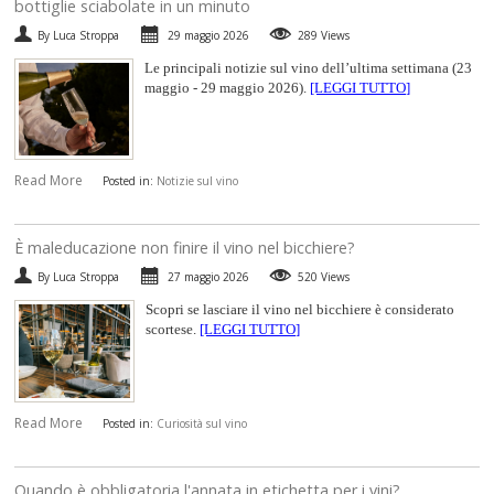
bottiglie sciabolate in un minuto
SPUMANTI
By Luca Stroppa
29 maggio 2026
289 Views
Le principali notizie sul vino dell’ultima settimana (23
DESSERT
maggio - 29 maggio 2026).
[LEGGI TUTTO]
NON SOLO VINO
Read More
Posted in:
Notizie sul vino
REGALI
È maleducazione non finire il vino nel bicchiere?
CLUB
WINESHOP.IT
By Luca Stroppa
27 maggio 2026
520 Views
TROVA
IL TUO VINO
Scopri se lasciare il vino nel bicchiere è considerato
scortese.
[LEGGI TUTTO]
Read More
Posted in:
Curiosità sul vino
​Quando è obbligatoria l'annata in etichetta per i vini?