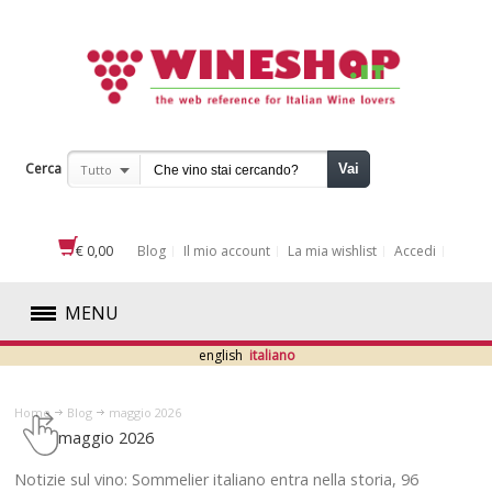
Cerca
Vai
Tutto
€ 0,00
Blog
Il mio account
La mia wishlist
Accedi
MENU
english
italiano
ROSSI
Home
Blog
maggio 2026
BIANCHI
maggio 2026
ROSATI
​​Notizie sul vino: Sommelier italiano entra nella storia, 96