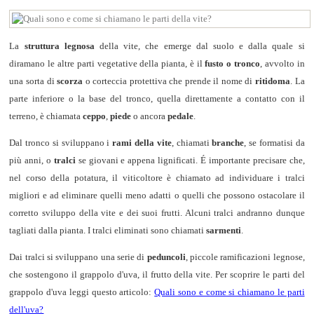
La
struttura legnosa
della vite, che emerge dal suolo e dalla quale si
diramano le altre parti vegetative della pianta, è il
fusto o tronco
, avvolto in
una sorta di
scorza
o corteccia protettiva che prende il nome di
ritidoma
. La
parte inferiore o la base del tronco, quella direttamente a contatto con il
terreno, è chiamata
ceppo
,
piede
o ancora
pedale
.
Dal tronco si sviluppano i
rami della vite
, chiamati
branche
, se formatisi da
più anni, o
tralci
se giovani e appena lignificati. É importante precisare che,
nel corso della potatura, il viticoltore è chiamato ad individuare i tralci
migliori e ad eliminare quelli meno adatti o quelli che possono ostacolare il
corretto sviluppo della vite e dei suoi frutti. Alcuni tralci andranno dunque
tagliati dalla pianta. I tralci eliminati sono chiamati
sarmenti
.
Dai tralci si sviluppano una serie di
peduncoli
, piccole ramificazioni legnose,
che sostengono il grappolo d'uva, il frutto della vite. Per scoprire le parti del
grappolo d'uva leggi questo articolo:
Quali sono e come si chiamano le parti
dell'uva?