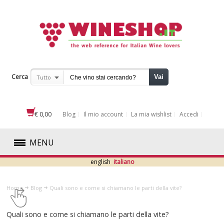
Cerca
Vai
Tutto
€ 0,00
Blog
Il mio account
La mia wishlist
Accedi
MENU
english
italiano
ROSSI
Home
Blog
​Quali sono e come si chiamano le parti della vite?
BIANCHI
​Quali sono e come si chiamano le parti della vite?
ROSATI