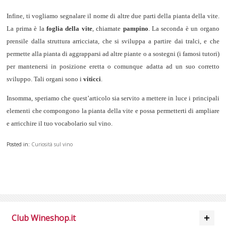
Infine, ti vogliamo segnalare il nome di altre due parti della pianta della vite.
La prima è la
foglia della vite
, chiamate
pampino
. La seconda è un organo
prensile dalla struttura arricciata, che si sviluppa a partire dai tralci, e che
permette alla pianta di aggrapparsi ad altre piante o a sostegni (i famosi tutori)
per mantenersi in posizione eretta o comunque adatta ad un suo corretto
sviluppo. Tali organi sono i
viticci
.
Insomma, speriamo che quest’articolo sia servito a mettere in luce i principali
elementi che compongono la pianta della vite e possa permetterti di ampliare
e arricchire il tuo vocabolario sul vino.
Posted in:
Curiosità sul vino
Club Wineshop.it