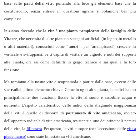
base sulle
parti della vite
, portando alla luce gli elementi base che la
costituiscono, senza entrare in questioni agrarie e botaniche ben più
complesse.
Iniziamo dicendo che la
vite
è una
pianta rampicante
della
famiglia delle
Vitacee
, che necessita di altre piante o sostegni artificiali (in legno, in metallo
o altri materiali), conosciuti come
"tutori"
, per "arrampicarsi", crescere in
verticale e svilupparsi. Se ti capita di visitare un vigneto e noti dei supporti
alla pianta, ora sai come definirli in gergo tecnico e sai qual è la loro
funzione.
Ma torniamo alla nostra vite e scopriamola a partire dalla base, ovvero dalle
sue
radici
, primo elemento chiave. Come in ogni altra pianta, le radici hanno
principalmente due funzioni: fissare la vite al suolo e assorbire acqua e
nutrienti. L'aspetto caratteristico delle radici della stragrande maggioranza
delle viti è quello di disporre di
portinnesto di vite americana
, ovvero
dell'apparato radicale di vite americana, resistente a uno dei principali nemici
della vite, la
fillossera
. Per questo, le viti europee (con l'eccezione delle
viti a
piede franco
) sono state innestate su viti americane.