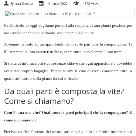
By Luca Stroppa
14 marzo 2022
11528 Views
SPUMANTI
DESSERT
Nell'articolo di oggi vogliamo portarti alla scoperta di una pianta preziosa per
noi winelover. Stiamo parlando, ovviamente, della vite.
NON SOLO VINO
Abbiamo pensato ad un approfondimento sulle parti che la compongono. Ti
illustreremo le loro caratteristiche e, soprattutto, ti sveleremo i loro nomi.
REGALI
Si tratta di informazioni e conoscenze chiave che ogni appassionato dovrebbe
CLUB
WINESHOP.IT
avere nel proprio bagaglio. Perché se ami il vino dovresti conoscere tutto, o
quasi, sul frutto e sulla pianta da cui si ricava ...
TROVA
IL TUO VINO
Da quali parti è composta la vite?
Come si chiamano?
Com’è fatta una vite? Quali sono le parti principali che la compongono? E
come si chiamano?
Precisiamo che l'intento del nostro articolo è quello di fornire informazioni