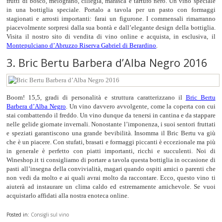
frutti di bosco, melograno, ciliegia, marasca e tartufo nero. Un vino speciale
in una bottiglia speciale. Portalo a tavola per un pasto con formaggi
stagionati e arrosti importanti: farai un figurone. I commensali rimarranno
piacevolmente sorpresi dalla sua bontà e dall’elegante design della bottiglia.
Visita il nostro sito di vendita di vino online e acquista, in esclusiva, il
Montepulciano d’Abruzzo Riserva Gabriel di Berardino
.
3. Bric Bertu Barbera d’Alba Negro 2016
Boom! 15,5, gradi di personalità e struttura caratterizzano il
Bric Bertu
Barbera d’Alba Negro
. Un vino davvero avvolgente, come la coperta con cui
stai combattendo il freddo. Un vino dunque da tenersi in cantina e da stappare
nelle gelide giornate invernali. Nonostante l’imponenza, i suoi sentori fruttati
e speziati garantiscono una grande bevibilità. Insomma il Bric Bertu va giù
che è un piacere. Con stufati, brasati e formaggi piccanti è eccezionale ma più
in generale è perfetto con piatti importanti, ricchi e succulenti. Noi di
Wineshop.it ti consigliamo di portare a tavola questa bottiglia in occasione di
pasti all’insegna della convivialità, magari quando ospiti amici o parenti che
non vedi da molto e ai quali avrai molto da raccontare. Ecco, questo vino ti
aiuterà ad instaurare un clima caldo ed estremamente amichevole. Se vuoi
acquistarlo affidati alla nostra enoteca online.
Posted in:
Consigli sul vino