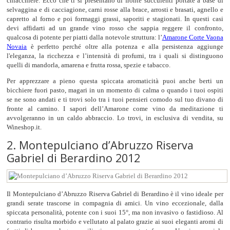
chiacchiere. Ecco che ti si presentano di fronte succulenti portate a base di
selvaggina e di cacciagione, carni rosse alla brace, arrosti e brasati, agnello e
capretto al forno e poi formaggi grassi, saporiti e stagionati. In questi casi
devi affidarti ad un grande vino rosso che sappia reggere il confronto,
qualcosa di potente per piatti dalla notevole struttura: l’
Amarone Corte Vaona
Novaia
è perfetto perché oltre alla potenza e alla persistenza aggiunge
l'eleganza, la ricchezza e l’intensità di profumi, tra i quali si distinguono
quelli di mandorla, amarena e frutta rossa, spezie e tabacco.
Per apprezzare a pieno questa spiccata aromaticità puoi anche berti un
bicchiere fuori pasto, magari in un momento di calma o quando i tuoi ospiti
se ne sono andati e ti trovi solo tra i tuoi pensieri comodo sul tuo divano di
fronte al camino. I sapori dell’Amarone come vino da meditazione ti
avvolgeranno in un caldo abbraccio. Lo trovi, in esclusiva di vendita, su
Wineshop.it.
2. Montepulciano d’Abruzzo Riserva
Gabriel di Berardino 2012
Il Montepulciano d’Abruzzo Riserva Gabriel di Berardino è il vino ideale per
grandi serate trascorse in compagnia di amici. Un vino eccezionale, dalla
spiccata personalità, potente con i suoi 15°, ma non invasivo o fastidioso. Al
contrario risulta morbido e vellutato al palato grazie ai suoi eleganti aromi di