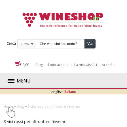
Cerca
Vai
Tutto
€ 0,00
Blog
Il mio account
La mia wishlist
Accedi
MENU
english
italiano
ROSSI
Home
Blog
​3 vini rossi per affrontare l’inverno
BIANCHI
​3 vini rossi per affrontare l’inverno
ROSATI