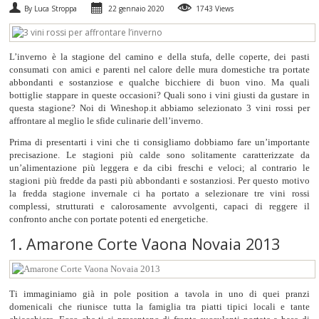
By Luca Stroppa
22 gennaio 2020
1743 Views
SPUMANTI
L’inverno è la stagione del camino e della stufa, delle coperte, dei pasti
DESSERT
consumati con amici e parenti nel calore delle mura domestiche tra portate
abbondanti e sostanziose e qualche bicchiere di buon vino. Ma quali
NON SOLO VINO
bottiglie stappare in queste occasioni? Quali sono i vini giusti da gustare in
questa stagione? Noi di Wineshop.it abbiamo selezionato 3 vini rossi per
affrontare al meglio le sfide culinarie dell’inverno.
REGALI
Prima di presentarti i vini che ti consigliamo dobbiamo fare un’importante
precisazione. Le stagioni più calde sono solitamente caratterizzate da
CLUB
WINESHOP.IT
un’alimentazione più leggera e da cibi freschi e veloci; al contrario le
stagioni più fredde da pasti più abbondanti e sostanziosi. Per questo motivo
la fredda stagione invernale ci ha portato a selezionare tre vini rossi
TROVA
IL TUO VINO
complessi, strutturati e calorosamente avvolgenti, capaci di reggere il
confronto anche con portate potenti ed energetiche.
1. Amarone Corte Vaona Novaia 2013
Ti immaginiamo già in pole position a tavola in uno di quei pranzi
domenicali che riunisce tutta la famiglia tra piatti tipici locali e tante