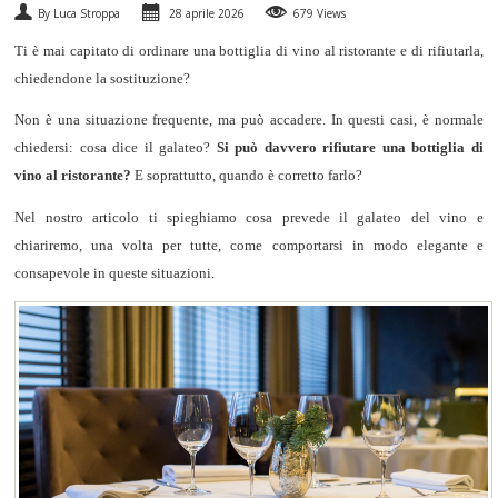
By Luca Stroppa
28 aprile 2026
679 Views
SPUMANTI
Ti è mai capitato di ordinare una bottiglia di vino al ristorante e di rifiutarla,
chiedendone la sostituzione?
DESSERT
Non è una situazione frequente, ma può accadere. In questi casi, è normale
NON SOLO VINO
chiedersi: cosa dice il galateo?
Si può davvero rifiutare una bottiglia di
vino al ristorante?
E soprattutto, quando è corretto farlo?
REGALI
Nel nostro articolo ti spieghiamo cosa prevede il galateo del vino e
chiariremo, una volta per tutte, come comportarsi in modo elegante e
CLUB
WINESHOP.IT
consapevole in queste situazioni.
TROVA
IL TUO VINO