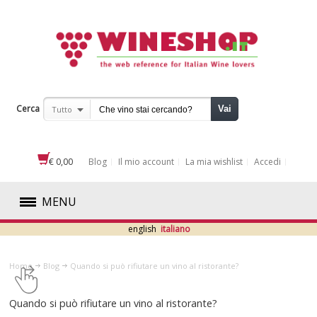
Cerca
Vai
Tutto
€ 0,00
Blog
Il mio account
La mia wishlist
Accedi
MENU
english
italiano
ROSSI
Home
Blog
​Quando si può rifiutare un vino al ristorante?
BIANCHI
​Quando si può rifiutare un vino al ristorante?
ROSATI