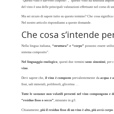
“Questo vino è davvero corposo!”, “questo vino ha struttura importan
del vino è una delle principali valutazioni effettuate nel corso di 
Ma sei sicuro di sapere tutto su questo termine? Che cosa significa s
Nel nostro articolo rispondiamo a queste domande.
Che cosa s’intende per
Nella lingua italiana,
“struttura” e “corpo”
possono essere utili
sistema composito”.
Nel linguaggio enologico
, questi due termini
sono sinonimi
, per 
vino
.
Devi sapere che,
il vino è composto
prevalentemente da
acqua e a
fissi, sali minerali, polifenoli, glicerina …
Tutte le sostanze non volatili presenti nel vino compongono e d
“residuo fisso o secco”
, misurato in g/l.
Chiaramente,
più il residuo fisso di un vino è alto, più avrà corpo