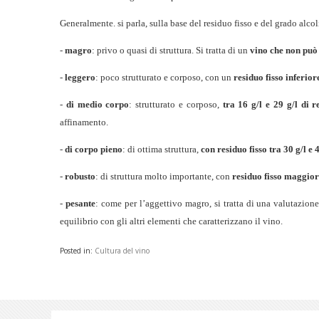
Generalmente. si parla, sulla base del residuo fisso e del grado alcol
-
magro
: privo o quasi di struttura. Si tratta di un
vino che non può
-
leggero
: poco strutturato e corposo, con un
residuo fisso inferior
-
di medio corpo
: strutturato e corposo,
tra 16 g/l e 29 g/l di 
affinamento.
-
di corpo pieno
: di ottima struttura,
con residuo fisso tra 30 g/l e
-
robusto
: di struttura molto importante, con
residuo fisso maggiore
-
pesante
: come per l’aggettivo magro, si tratta di una valutazione
equilibrio con gli altri elementi che caratterizzano il vino.
Posted in:
Cultura del vino