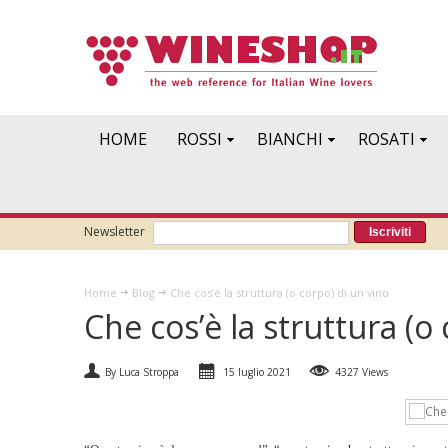
HOME
ROSSI
BIANCHI
ROSATI
Newsletter
Iscriviti
Home
Blog
​Che cos’è la struttura (o corpo) di un vino
​Che cos’è la struttura (o
By Luca Stroppa
15 luglio 2021
4327 Views