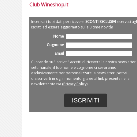
Club Wineshop.it
Inserisci i tuoi dati per ricevere
SCONTI ESCLUSIVI
riservati agl
iscritti ed essere aggiornato sulle ultime novità!
Nome
Cognome
Email
Cliccando su "iscriviti" accetti di ricevere la nostra newsletter
settimanale, il tuo nome e cognome ci serviranno
esclusivamente per personalizzare la newsletter, potrai
disiscriverti in ogni momento grazie al link presente nella
newsletter stessa (
Privacy Policy
).
ISCRIVITI