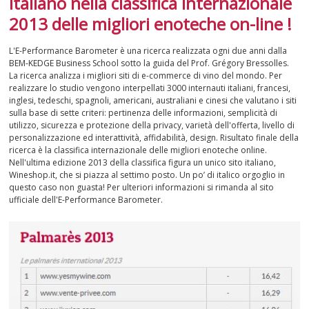
italiano nella classifica internazionale
2013 delle migliori enoteche on-line !
SPUMANTI
L'E-Performance Barometer è una ricerca realizzata ogni due anni dalla
DESSERT
BEM-KEDGE Business School sotto la guida del Prof. Grégory Bressolles.
La ricerca analizza i migliori siti di e-commerce di vino del mondo. Per
realizzare lo studio vengono interpellati 3000 internauti italiani, francesi,
NON SOLO VINO
inglesi, tedeschi, spagnoli, americani, australiani e cinesi che valutano i siti
sulla base di sette criteri: pertinenza delle informazioni, semplicità di
REGALI
utilizzo, sicurezza e protezione della privacy, varietà dell'offerta, livello di
personalizzazione ed interattività, affidabilità, design. Risultato finale della
ricerca è la classifica internazionale delle migliori enoteche online.
CLUB
WINESHOP.IT
Nell'ultima edizione 2013 della classifica figura un unico sito italiano,
Wineshop.it, che si piazza al settimo posto. Un po’ di italico orgoglio in
questo caso non guasta! Per ulteriori informazioni si rimanda al sito
TROVA
IL TUO VINO
ufficiale dell'E-Performance Barometer.