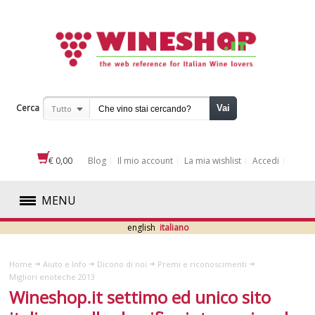
Cerca
Vai
Tutto
€ 0,00
Blog
Il mio account
La mia wishlist
Accedi
MENU
english
italiano
ROSSI
Home
Aiuto e Info
Dicono di noi
Premi e riconoscimenti
BIANCHI
Migliori enoteche 2013
Wineshop.it settimo ed unico sito
ROSATI