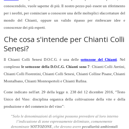
conoscendolo, vuole saperne di più. Il nostro pezzo può essere un riferimento
per i neofiti, per cominciare a conoscere una delle molteplici sfaccettature del
mondo del Chianti, oppure un valido ripasso per rinfrescare idee e
conoscenze dei più esperti.
Che cosa s'intende per Chianti Colli
Senesi?
Il Chianti Colli Senesi D.O.C.G. è una delle
sottozone del Chianti
. Nel
complesso
le sottozone della D.O.C.G. Chianti sono 7
: Chianti Colli Aretini,
Chianti Colli Fiorentini, Chianti Colli Senesi, Chianti Colline Pisane, Chianti
Montalbano, Chianti Montespertoli e Chianti Rufina.
Come indicato nell'art. 29 della legge n. 238 del 12 dicembre 2016, “Testo
Unico del Vino: disciplina organica della coltivazione della vite e della
produzione e del commercio del vino”:
“Solo le denominazioni di origine possono prevedere al loro interno
l’indicazione di zone espressamente delimitate, comunemente
denominate
SOTTOZONE
, che devono avere
peculiarità ambientali