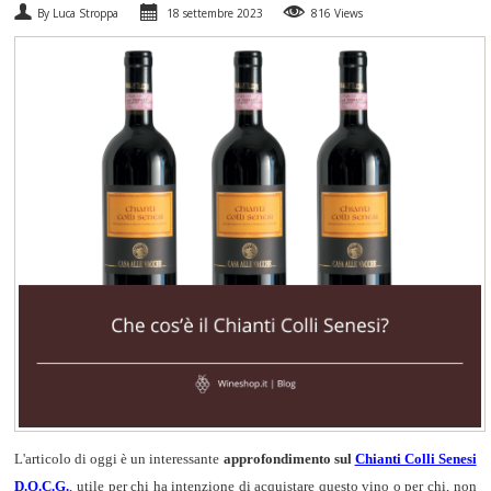
By Luca Stroppa
18 settembre 2023
816 Views
SPUMANTI
DESSERT
NON SOLO VINO
REGALI
CLUB
WINESHOP.IT
TROVA
IL TUO VINO
L'articolo di oggi è un interessante
approfondimento sul
Chianti Colli Senesi
D.O.C.G.
, utile per chi ha intenzione di acquistare questo vino o per chi, non