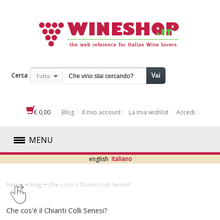
Cerca
Vai
Tutto
€ 0,00
Blog
Il mio account
La mia wishlist
Accedi
MENU
english
italiano
ROSSI
Home
Blog
​Che cos'è il Chianti Colli Senesi?
BIANCHI
​Che cos'è il Chianti Colli Senesi?
ROSATI