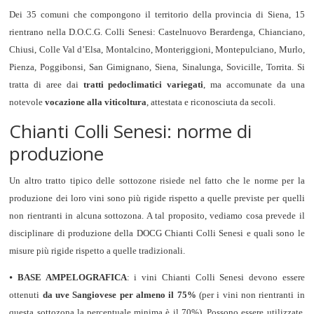
Dei 35 comuni che compongono il territorio della provincia di Siena, 15
rientrano nella D.O.C.G. Colli Senesi: Castelnuovo Berardenga, Chianciano,
Chiusi, Colle Val d’Elsa, Montalcino, Monteriggioni, Montepulciano, Murlo,
Pienza, Poggibonsi, San Gimignano, Siena, Sinalunga, Sovicille, Torrita. Si
tratta di aree dai
tratti pedoclimatici variegati
, ma accomunate da una
notevole
vocazione alla viticoltura
, attestata e riconosciuta da secoli.
Chianti Colli Senesi: norme di
produzione
Un altro tratto tipico delle sottozone risiede nel fatto che le norme per la
produzione dei loro vini sono più rigide rispetto a quelle previste per quelli
non rientranti in alcuna sottozona. A tal proposito, vediamo cosa prevede il
disciplinare di produzione della DOCG Chianti Colli Senesi e quali sono le
misure più rigide rispetto a quelle tradizionali.
⦁
BASE AMPELOGRAFICA
: i vini Chianti Colli Senesi devono essere
ottenuti
da uve Sangiovese per almeno il 75%
(per i vini non rientranti in
questa sottozona la percentuale minima è il 70%). Possono essere utilizzate,