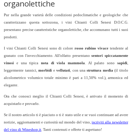
organolettiche
Pur nella grande varietà delle condizioni pedoclimatiche e geologiche che
caratterizzano questa sottozona, i vini Chianti Colli Senesi D.O.C.G.
presentano precise caratteristiche organolettiche, che accomunano tutti i suoi
prodotti.
I vini Chianti Colli Senesi sono di colore
rosso rubino vivace
tendente al
granato con l'invecchiamento. All'olfatto presentano
sentori spiccatamente
vinosi
e una tipica
nota di viola mammola
. Al palato sono
sapidi
,
leggermente tannici,
morbidi
e
vellutati
, con una
struttura media
(il titolo
alcolometrico volumico totale minimo è pari a 11,50% vol.), armonica ed
elegante.
Ora che conosci meglio il Chianti Colli Senesi, è arrivato il momento di
acquistarlo e provarlo.
Se il nostro articolo ti è piaciuto o ti è stato utile e se vuoi continuare ad avere
notizie, aggiornamenti e curiosità sul mondo del vino,
iscriviti alla newsletter
del vino di Wineshop.it
. Tanti contenuti e offerte ti aspettano!