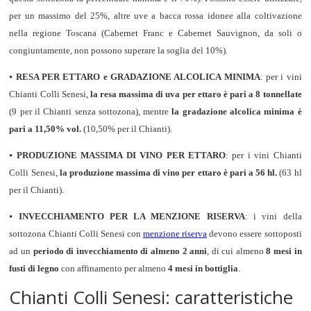
per un massimo del 25%, altre uve a bacca rossa idonee alla coltivazione
nella regione Toscana (Cabernet Franc e Cabernet Sauvignon, da soli o
congiuntamente, non possono superare la soglia del 10%).
⦁
RESA PER ETTARO e GRADAZIONE ALCOLICA MINIMA
: per i vini
Chianti Colli Senesi,
la resa massima di uva per ettaro è pari a 8 tonnellate
(9 per il Chianti senza sottozona), mentre
la gradazione alcolica minima è
pari a 11,50% vol.
(10,50% per il Chianti).
⦁
PRODUZIONE MASSIMA DI VINO PER ETTARO
: per i vini Chianti
Colli Senesi,
la produzione massima di vino per ettaro è pari a 56 hl.
(63 hl
per il Chianti).
⦁
INVECCHIAMENTO PER LA MENZIONE RISERVA
: i vini della
sottozona Chianti Colli Senesi con
menzione riserva
devono essere sottoposti
ad un
periodo di invecchiamento di almeno 2 anni
, di cui almeno
8 mesi in
fusti di legno
con affinamento per almeno
4 mesi in bottiglia
.
Chianti Colli Senesi: caratteristiche