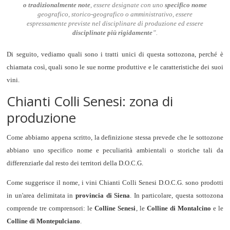
o tradizionalmente note
, essere designate con uno
specifico nome
geografico, storico-geografico o amministrativo, essere
espressamente previste nel disciplinare di produzione ed essere
disciplinate più rigidamente
”.
Di seguito, vediamo quali sono i tratti unici di questa sottozona, perché è
chiamata così, quali sono le sue norme produttive e le caratteristiche dei suoi
vini.
Chianti Colli Senesi: zona di
produzione
Come abbiamo appena scritto, la definizione stessa prevede che le sottozone
abbiano uno specifico nome e peculiarità ambientali o storiche tali da
differenziarle dal resto dei territori della D.O.C.G.
Come suggerisce il nome, i vini Chianti Colli Senesi D.O.C.G. sono prodotti
in un'area delimitata in
provincia di Siena
. In particolare, questa sottozona
comprende tre comprensori: le
Colline Senesi
, le
Colline di Montalcino
e le
Colline di Montepulciano
.