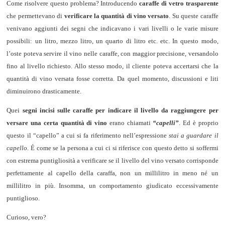
Come risolvere questo problema? Introducendo
caraffe di vetro trasparente
che permettevano di
verificare la quantità di vino versato
. Su queste caraffe
venivano aggiunti dei segni che indicavano i vari livelli o le varie misure
possibili: un litro, mezzo litro, un quarto di litro etc. etc. In questo modo,
l’oste poteva servire il vino nelle caraffe, con maggior precisione, versandolo
fino al livello richiesto. Allo stesso modo, il cliente poteva accertarsi che la
quantità di vino versata fosse corretta. Da quel momento, discussioni e liti
diminuirono drasticamente.
Quei
segni incisi sulle caraffe per indicare il livello da raggiungere per
versare una certa quantità di vino
erano chiamati
“capelli”
. Ed è proprio
questo il “capello” a cui si fa riferimento nell’espressione
stai a guardare il
capello
. É come se la persona a cui ci si riferisce con questo detto si soffermi
con estrema puntigliosità a verificare se il livello del vino versato corrisponde
perfettamente al capello della caraffa, non un millilitro in meno né un
millilitro in più. Insomma, un comportamento giudicato eccessivamente
puntiglioso.
Curioso, vero?