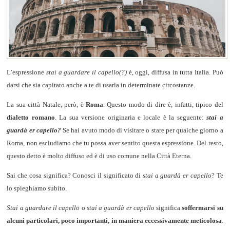
L’espressione
stai a guardare il capello(?)
è, oggi, diffusa in tutta Italia. Può
darsi che sia capitato anche a te di usarla in determinate circostanze.
La sua città Natale, però, è
Roma
. Questo modo di dire è, infatti, tipico del
dialetto romano
. La sua versione originaria e locale è la seguente:
stai a
guardà er capello?
Se hai avuto modo di visitare o stare per qualche giorno a
Roma, non escludiamo che tu possa aver sentito questa espressione. Del resto,
questo detto è molto diffuso ed è di uso comune nella Città Eterna.
Sai che cosa significa? Conosci il significato di
stai a guardà er capello
? Te
lo spieghiamo subito.
Stai a guardare il capello
o
stai a guardà er capello
significa
soffermarsi su
alcuni particolari, poco importanti, in maniera eccessivamente meticolosa
.