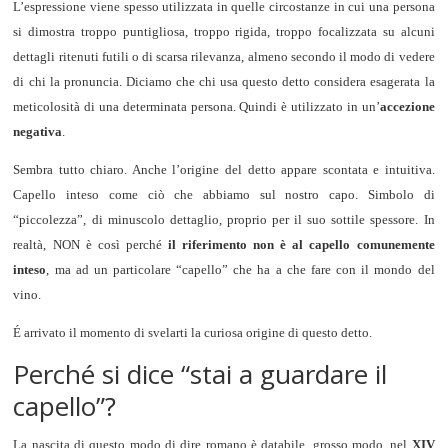
L’espressione viene spesso utilizzata in quelle circostanze in cui una persona
si dimostra troppo puntigliosa, troppo rigida, troppo focalizzata su alcuni
dettagli ritenuti futili o di scarsa rilevanza, almeno secondo il modo di vedere
di chi la pronuncia. Diciamo che chi usa questo detto considera esagerata la
meticolosità di una determinata persona. Quindi è utilizzato in un’
accezione
negativa
.
Sembra tutto chiaro. Anche l’origine del detto appare scontata e intuitiva.
Capello inteso come ciò che abbiamo sul nostro capo. Simbolo di
“piccolezza”, di minuscolo dettaglio, proprio per il suo sottile spessore. In
realtà, NON è così perché
il riferimento non è al capello comunemente
inteso
, ma ad un particolare “capello” che ha a che fare con il mondo del
vino.
É arrivato il momento di svelarti la curiosa origine di questo detto.
Perché si dice “stai a guardare il
capello”?
La nascita di questo modo di dire romano è databile, grosso modo, nel
XIV