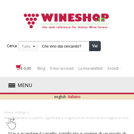
Cerca
Vai
Tutto
€ 0,00
Blog
Il mio account
La mia wishlist
Accedi
MENU
english
italiano
ROSSI
Home
Blog
BIANCHI
​Stai a guardare il capello: significato e origine di un modo di dire legato al vino
ROSATI
​Stai a guardare il capello: significato e origine di un modo di