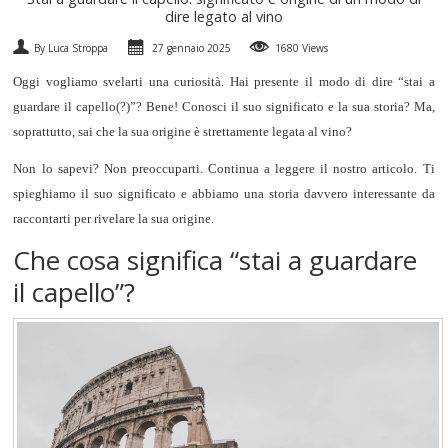
dire legato al vino
SPUMANTI
By Luca Stroppa
27 gennaio 2025
1680 Views
DESSERT
Oggi vogliamo svelarti una curiosità. Hai presente il modo di dire “stai a
guardare il capello(?)”? Bene! Conosci il suo significato e la sua storia? Ma,
NON SOLO VINO
soprattutto, sai che la sua origine è strettamente legata al vino?
Non lo sapevi? Non preoccuparti. Continua a leggere il nostro articolo. Ti
REGALI
spieghiamo il suo significato e abbiamo una storia davvero interessante da
raccontarti per rivelare la sua origine.
CLUB
WINESHOP.IT
Che cosa significa “stai a guardare
TROVA
IL TUO VINO
il capello”?