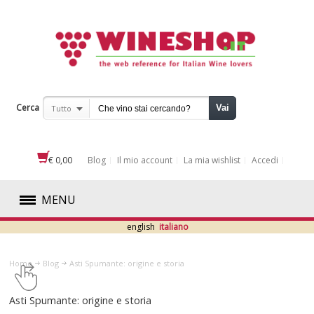
Cerca
Vai
Tutto
€ 0,00
Blog
Il mio account
La mia wishlist
Accedi
MENU
english
italiano
ROSSI
Home
Blog
​Asti Spumante: origine e storia
BIANCHI
​Asti Spumante: origine e storia
ROSATI