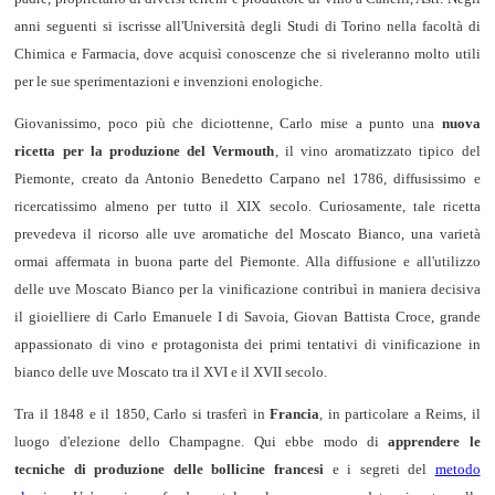
anni seguenti si iscrisse all'Università degli Studi di Torino nella facoltà di
Chimica e Farmacia, dove acquisì conoscenze che si riveleranno molto utili
per le sue sperimentazioni e invenzioni enologiche.
Giovanissimo, poco più che diciottenne, Carlo mise a punto una
nuova
ricetta per la produzione del Vermouth
, il vino aromatizzato tipico del
Piemonte, creato da Antonio Benedetto Carpano nel 1786, diffusissimo e
ricercatissimo almeno per tutto il XIX secolo. Curiosamente, tale ricetta
prevedeva il ricorso alle uve aromatiche del Moscato Bianco, una varietà
ormai affermata in buona parte del Piemonte. Alla diffusione e all'utilizzo
delle uve Moscato Bianco per la vinificazione contribuì in maniera decisiva
il gioielliere di Carlo Emanuele I di Savoia, Giovan Battista Croce, grande
appassionato di vino e protagonista dei primi tentativi di vinificazione in
bianco delle uve Moscato tra il XVI e il XVII secolo.
Tra il 1848 e il 1850, Carlo si trasferì in
Francia
, in particolare a Reims, il
luogo d'elezione dello Champagne. Qui ebbe modo di
apprendere le
tecniche di produzione delle bollicine francesi
e i segreti del
metodo