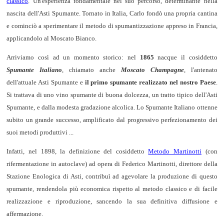
classico
. Un'esperienza fondamentale nel suo percorso, determinante nella
nascita dell'Asti Spumante. Tornato in Italia, Carlo fondò una propria cantina
e cominciò a sperimentare il metodo di spumantizzazione appreso in Francia,
applicandolo al Moscato Bianco.
Arriviamo così ad un momento storico: nel
1865
nacque il cosiddetto
Spumante Italiano
, chiamato anche
Moscato Champagne
, l'antenato
dell'attuale Asti Spumante e
il primo spumante realizzato nel nostro Paese
.
Si trattava di uno vino spumante di buona dolcezza, un tratto tipico dell'Asti
Spumante, e dalla modesta gradazione alcolica. Lo Spumante Italiano ottenne
subito un grande successo, amplificato dal progressivo perfezionamento dei
suoi metodi produttivi ...
Infatti, nel 1898, la definizione del cosiddetto
Metodo Martinotti
(con
rifermentazione in autoclave) ad opera di Federico Martinotti, direttore della
Stazione Enologica di Asti, contribuì ad agevolare la produzione di questo
spumante, rendendola più economica rispetto al metodo classico e di facile
realizzazione e riproduzione, sancendo la sua definitiva diffusione e
affermazione.