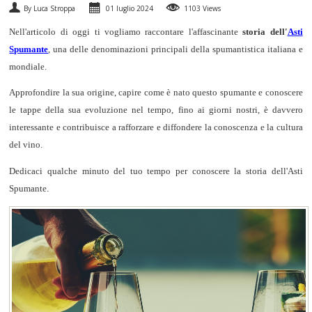
By Luca Stroppa
01 luglio 2024
1103 Views
SPUMANTI
Nell'articolo di oggi ti vogliamo raccontare l'affascinante
storia dell'
Asti
Spumante
, una delle denominazioni principali della spumantistica italiana e
DESSERT
mondiale.
NON SOLO VINO
Approfondire la sua origine, capire come è nato questo spumante e conoscere
le tappe della sua evoluzione nel tempo, fino ai giorni nostri, è davvero
REGALI
interessante e contribuisce a rafforzare e diffondere la conoscenza e la cultura
del vino.
CLUB
WINESHOP.IT
Dedicaci qualche minuto del tuo tempo per conoscere la storia dell'Asti
Spumante.
TROVA
IL TUO VINO