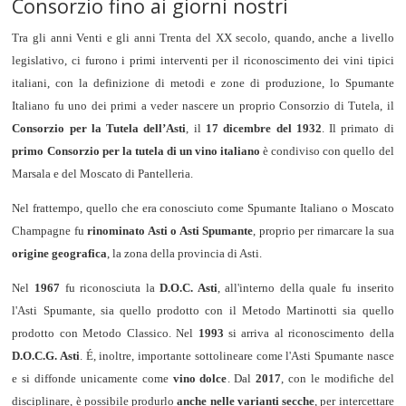
Consorzio fino ai giorni nostri
Tra gli anni Venti e gli anni Trenta del XX secolo, quando, anche a livello
legislativo, ci furono i primi interventi per il riconoscimento dei vini tipici
italiani, con la definizione di metodi e zone di produzione, lo Spumante
Italiano fu uno dei primi a veder nascere un proprio Consorzio di Tutela, il
Consorzio per la Tutela dell’Asti
, il
17 dicembre del 1932
. Il primato di
primo Consorzio per la tutela di un vino italiano
è condiviso con quello del
Marsala e del Moscato di Pantelleria.
Nel frattempo, quello che era conosciuto come Spumante Italiano o Moscato
Champagne fu
rinominato Asti o Asti Spumante
, proprio per rimarcare la sua
origine geografica
, la zona della provincia di Asti.
Nel
1967
fu riconosciuta la
D.O.C. Asti
, all'interno della quale fu inserito
l'Asti Spumante, sia quello prodotto con il Metodo Martinotti sia quello
prodotto con Metodo Classico. Nel
1993
si arriva al riconoscimento della
D.O.C.G. Asti
. É, inoltre, importante sottolineare come l'Asti Spumante nasce
e si diffonde unicamente come
vino dolce
. Dal
2017
, con le modifiche del
disciplinare, è possibile produrlo
anche nelle varianti secche
, per intercettare