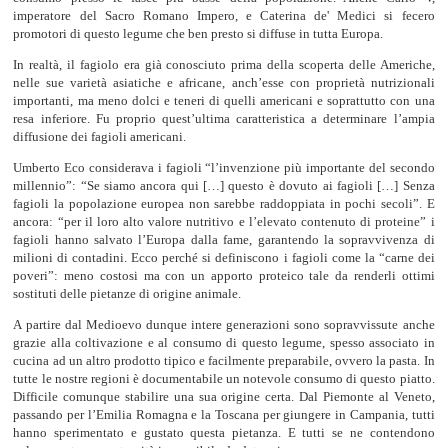
imperatore del Sacro Romano Impero, e Caterina de' Medici si fecero
promotori di questo legume che ben presto si diffuse in tutta Europa.
In realtà, il fagiolo era già conosciuto prima della scoperta delle Americhe,
nelle sue varietà asiatiche e africane, anch’esse con proprietà nutrizionali
importanti, ma meno dolci e teneri di quelli americani e soprattutto con una
resa inferiore. Fu proprio quest’ultima caratteristica a determinare l’ampia
diffusione dei fagioli americani.
Umberto Eco considerava i fagioli “l’invenzione più importante del secondo
millennio”: “Se siamo ancora qui […] questo è dovuto ai fagioli […] Senza
fagioli la popolazione europea non sarebbe raddoppiata in pochi secoli”. E
ancora: “per il loro alto valore nutritivo e l’elevato contenuto di proteine” i
fagioli hanno salvato l’Europa dalla fame, garantendo la sopravvivenza di
milioni di contadini. Ecco perché si definiscono i fagioli come la “carne dei
poveri”: meno costosi ma con un apporto proteico tale da renderli ottimi
sostituti delle pietanze di origine animale.
A partire dal Medioevo dunque intere generazioni sono sopravvissute anche
grazie alla coltivazione e al consumo di questo legume, spesso associato in
cucina ad un altro prodotto tipico e facilmente preparabile, ovvero la pasta. In
tutte le nostre regioni è documentabile un notevole consumo di questo piatto.
Difficile comunque stabilire una sua origine certa. Dal Piemonte al Veneto,
passando per l’Emilia Romagna e la Toscana per giungere in Campania, tutti
hanno sperimentato e gustato questa pietanza. E tutti se ne contendono