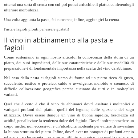
otterrai una sorta di crema con cui poi potrai arricchire il piatto, conferendogli
ulteriore morbidezza.
Una volta aggiunta la pasta, fai cuocere e, infine, aggiungici la crema.
Pasta e fagioli pronti per essere gustati!
Il vino in abbinamento alla pasta e
fagioli
Come sosteniamo in ogni nostro articolo, la conoscenza della storia di un
piatto, dei suoi ingredienti, delle sue caratteristiche e delle sue modalità di
preparazione è di fondamentale importanza nella scelta del vino da abbinare.
Nel caso della pasta ai fagioli siamo di fronte ad un piatto ricco di gusto,
succulento, rustico e proteico, caldo e avvolgente, morbido e cremoso, di
difficile collocazione geografica perché cucinato da tutti e in molteplici
varianti.
Quel che è certo è che il vino da abbinarci dovrà esaltare i molteplici e
variegati profumi del piatto: quelli del legume, delle spezie e del sugo
utilizzato. Dovrà essere dunque un vino di buona sapidità, freschezza ed
acidità, per alleviare la tendenza dolce del fagiolo. Dovrà inoltre possedere un
corpo medio, non eccessivo, e un’alcolicità moderata per evitare di sovrastare
la buona struttura del piatto. Infine, dovrà aver un bouquet di profumi ampio
ed elegante che sappia creare un equilibrio armonico con quello del piatto,