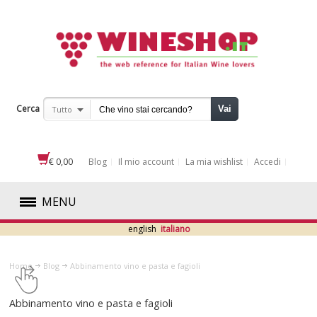
Cerca
Vai
Tutto
€ 0,00
Blog
Il mio account
La mia wishlist
Accedi
MENU
english
italiano
ROSSI
Home
Blog
​Abbinamento vino e pasta e fagioli​
BIANCHI
​Abbinamento vino e pasta e fagioli​
ROSATI