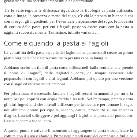
gelosamente una paternità impossibile da determinare.
Tra le varie regioni le differenze riguardano la tipologia di pasta utilizzata,
corta o lunga; la presenza o meno del sugo, c’è chi la prepara in bianco e chi
con il sugo; gli ingredienti per l’eventuale preparazione del sugo; le modalità
di cottura della pasta, per cui i fagioli possono essere cotti con la pasta o
aggiunti successivamente. Tantissime, infinite varianti …
Come e quando la pasta ai fagioli
La versatilità della pasta e quella dei fagioli ci ha permesso di creare un primo
piatto originale che è stato consumato per una cena in famiglia.
Abbiamo scelto un tipo di pasta corta, diffusa nell’Italia centrale, che prende
il nome di “sagne”, delle tagliatelle corte, da sempre associate alle
preparazioni con fagioli e altri legumi. Abbiamo poi optato per una versione
con il sugo ed estremamente cremosa.
Per prima cosa, è necessario lasciare i fagioli secchi in ammollo per tutta la
notte per poi coprirli con acqua fredda e lessarli. Nel frattempo, prendi e trita
gli altri ingredienti che intendi utilizzare per la ricetta e per formare il sugo:
noi abbiamo optato per cipolle, sedano, carote, prosciutto e uno spicchio
d’aglio. Lasciali soffriggere e poi aggiungi i fagioli e la passata di pomodoro.
Lascia cuocere a fuoco lento.
A questo punto è arrivato il momento di aggiungere la pasta e completare la
cottura con il sugo e i fagioli. Prima però prendi parte del composto e frullalo: