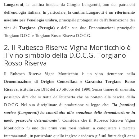
Lungarotti
, la cantina fondata da Giorgio Lungarotti, uno dei patriarchi
dell'enologia italiana. In particolare, la cantina Lungarotti è un
riferimento
assoluto per l'enologia umbra
, principale protagonista dell'affermazione dei
vini di
Torgiano (Perugia)
e delle sue due Denominazioni principali:
Torgiano D.O.C. e Torgiano Rosso Riserva D.O.C.G.
2. Il Rubesco Riserva Vigna Monticchio è
il vino simbolo della D.O.C.G. Torgiano
Rosso Riserva
Il Rubesco Riserva Vigna Monticchio è un vino rientrante nella
Denominazione di Origine Controllata e Garantita Torgiano Rosso
Riserva
, istituita con DPR del 20 ottobre del 1990. Senza timore di smentita,
possiamo dire che si tratta dell'etichetta che ha portato alla nascita della
D.O.C.G. Nel suo disciplinare di produzione si legge che:
"la [cantina]
storica (Lungarotti) ha contribuito alla creazione delle denominazione in
modo pressoché determinante"
. Considera che il Rubesco Riserva Vigna
Monticchio fu uno dei primi vini rossi italiani a conquistare i mercati
internazionali, in particolare quello inglese e tedesco già sul finire degli anni