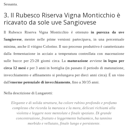
Sessanta.
3. Il Rubesco Riserva Vigna Monticchio è
ricavato da sole uve Sangiovese
Il Rubesco Riserva Vigna Monticchio è ottenuto
in purezza da uve
Sangiovese
, mentre nelle prime versioni partecipava, in una percentuale
minima, anche il vitigno Colorino. Il suo processo produttivo è caratterizzato
dalla fermentazione in acciaio a temperatura controllata con macerazione
sulle bucce per 25-28 giorni circa. La
maturazione
avviene
in legno per
circa 12 mesi
e per 3 anni in bottiglia (in passato il periodo di maturazione,
invecchiamento e affinamento si prolungava per dieci anni circa). É un vino
dall'
enorme potenziale di invecchiamento
, fino a 30/35 anni.
Nella descrizione di Lungarotti:
Elegante e di solida struttura, ha colore rubino profondo e profumo
complesso che ricorda la marasca e la mora, delicati richiami alla
violetta e leggere note mentolate e finale speziato. Di grande
concentrazione, fruttato e leggermente balsamico, ha tannino
morbido e vellutato, finale lungo e persistente.