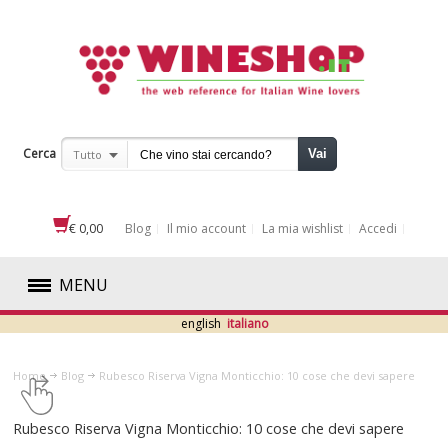
Cerca
Vai
Tutto
€ 0,00
Blog
Il mio account
La mia wishlist
Accedi
MENU
english
italiano
ROSSI
Home
Blog
​Rubesco Riserva Vigna Monticchio: 10 cose che devi sapere
BIANCHI
​Rubesco Riserva Vigna Monticchio: 10 cose che devi sapere
ROSATI