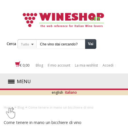
Cerca
Vai
Tutto
€ 0,00
Blog
Il mio account
La mia wishlist
Accedi
MENU
english
italiano
ROSSI
Home
Blog
​Come tenere in mano un bicchiere di vino
BIANCHI
​Come tenere in mano un bicchiere di vino
ROSATI