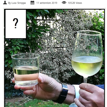
By Luca Stroppa
11 settembre 2019
10528 Views
SPUMANTI
DESSERT
NON SOLO VINO
REGALI
CLUB
WINESHOP.IT
TROVA
IL TUO VINO