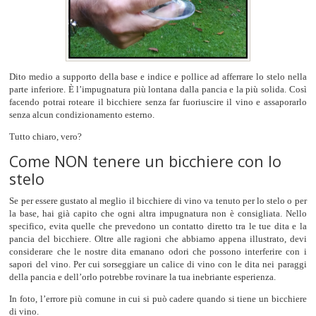
Dito medio a supporto della base e indice e pollice ad afferrare lo stelo nella
parte inferiore. È l’impugnatura più lontana dalla pancia e la più solida. Così
facendo potrai roteare il bicchiere senza far fuoriuscire il vino e assaporarlo
senza alcun condizionamento esterno.
Tutto chiaro, vero?
Come NON tenere un bicchiere con lo
stelo
Se per essere gustato al meglio il bicchiere di vino va tenuto per lo stelo o per
la base, hai già capito che ogni altra impugnatura non è consigliata. Nello
specifico, evita quelle che prevedono un contatto diretto tra le tue dita e la
pancia del bicchiere. Oltre alle ragioni che abbiamo appena illustrato, devi
considerare che le nostre dita emanano odori che possono interferire con i
sapori del vino. Per cui sorseggiare un calice di vino con le dita nei paraggi
della pancia e dell’orlo potrebbe rovinare la tua inebriante esperienza.
In foto, l’errore più comune in cui si può cadere quando si tiene un bicchiere
di vino.