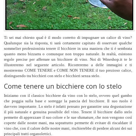
Ti sei mai chiesto qual è il modo corretto di impugnare un calice di vino?
Qualunque sia la risposta, ti sarà certamente capitato di osservare qualche
sommelier professionista tenere il bicchiere in una maniera che ti è sembrata
quanto meno bizzarra o comunque non troppo naturale. In realtà, esistono
regole precise per afferrare un bicchiere di vino. Noi di Wineshop.it te le
illustreremo nel seguente articolo. Ricorreremo a delle immagini e ti
mostreremo COME TENERE e COME NON TENERE il tuo prezioso calice,
distinguendo tra bicchieri con stelo e bicchieri senza stelo.
Come tenere un bicchiere con lo stelo
Iniziamo con il classico bicchiere da vino con lo stelo, ovvero quel gambo
che poggia sulla base e sorregge la pancia del bicchiere. Il suo ruolo è
davvero importante. Lo stelo è infatti pensato per garantire una degustazione
il più naturale e genuina possibile del vino. Tenere il bicchiere dallo stelo
permette di apprezzare il suo colore e le sue sfumature, che non vengono così
coperte dalle nostre mani, ma soprattutto permette di evitare di riscaldare il
vino che, con il calore delle nostre mani, rischierebbe di perdere alcuni dei sui
principali tratti organolettici.