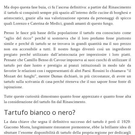
Ma dopo questa fase buia, ci fu l’ascesa definitiva: a partire dal Rinascimento
il tartufo si conquistò sempre più spazio all’interno delle cucine di borghesi e
aristocratici, grazie alla sua valorizzazione operata da personaggi di spicco
quali Lorenzo e Caterina de Medici, grandi amanti di questo fungo.
Presso le fasce più basse della popolazione il tartufo era conosciuto come
“aglio del ricco” perché si sosteneva che il loro profumo fosse piuttosto
simile e perché di tartufo se ne trovava in grandi quantità ma il suo prezzo
non era accessibile a tutti. Il nostro fungo diventò così un ingrediente
pregiato perché utilizzato dall’aristocrazia per impreziosire i loro piatti.
Pensate che Camillo Benso di Cavour imponeva ai suoi cuochi di utilizzare il
tartufo per dare lustro e prestigio ai pranzi istituzionali in modo tale da
favorire le relazioni con i rappresentanti di altri Paesi. Rossini lo chiamava “il
Mozart dei funghi”, mentre Dumas dichiarò, in più circostanze, di avere un
tartufo sulla scrivania di casa perché riteneva che il suo sapore fosse fonte di
ispirazione.
Tutte queste curiosità dimostrano quanto fosse apprezzato e quanto fosse alta
la considerazione del tartufo fin dal Rinascimento.
Tartufo bianco o nero?
La data chiave che segna il definitivo successo del tartufo è però il 1929:
Giacomo Morra, lungimirante ristoratore piemontese, ebbe la brillante idea di
sfruttare l’enorme disponibilità di tartufo della propria regione per dedicargli