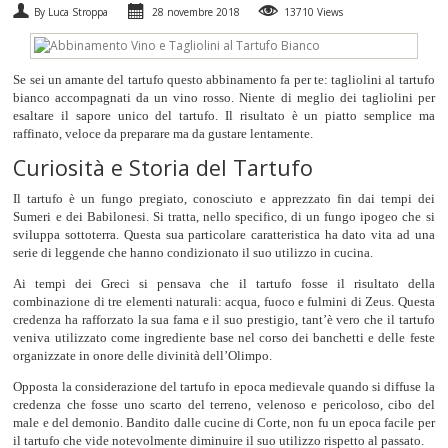
By Luca Stroppa
28 novembre 2018
13710 Views
SPUMANTI
Se sei un amante del tartufo questo abbinamento fa per te: tagliolini al tartufo
DESSERT
bianco accompagnati da un vino rosso. Niente di meglio dei tagliolini per
esaltare il sapore unico del tartufo. Il risultato è un piatto semplice ma
NON SOLO VINO
raffinato, veloce da preparare ma da gustare lentamente.
Curiosità e Storia del Tartufo
REGALI
Il tartufo è un fungo pregiato, conosciuto e apprezzato fin dai tempi dei
Sumeri e dei Babilonesi. Si tratta, nello specifico, di un fungo ipogeo che si
CLUB
WINESHOP.IT
sviluppa sottoterra. Questa sua particolare caratteristica ha dato vita ad una
serie di leggende che hanno condizionato il suo utilizzo in cucina.
TROVA
IL TUO VINO
Ai tempi dei Greci si pensava che il tartufo fosse il risultato della
combinazione di tre elementi naturali: acqua, fuoco e fulmini di Zeus. Questa
credenza ha rafforzato la sua fama e il suo prestigio, tant’è vero che il tartufo
veniva utilizzato come ingrediente base nel corso dei banchetti e delle feste
organizzate in onore delle divinità dell’Olimpo.
Opposta la considerazione del tartufo in epoca medievale quando si diffuse la
credenza che fosse uno scarto del terreno, velenoso e pericoloso, cibo del
male e del demonio. Bandito dalle cucine di Corte, non fu un epoca facile per
il tartufo che vide notevolmente diminuire il suo utilizzo rispetto al passato.