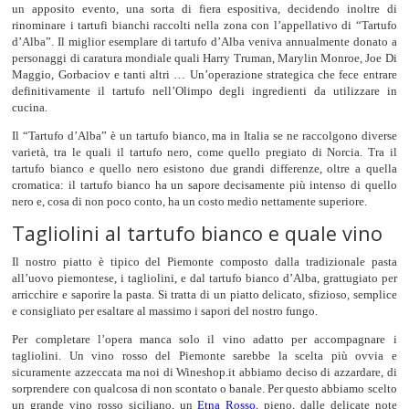
un apposito evento, una sorta di fiera espositiva, decidendo inoltre di
rinominare i tartufi bianchi raccolti nella zona con l’appellativo di “Tartufo
d’Alba”. Il miglior esemplare di tartufo d’Alba veniva annualmente donato a
personaggi di caratura mondiale quali Harry Truman, Marylin Monroe, Joe Di
Maggio, Gorbaciov e tanti altri … Un’operazione strategica che fece entrare
definitivamente il tartufo nell’Olimpo degli ingredienti da utilizzare in
cucina.
Il “Tartufo d’Alba” è un tartufo bianco, ma in Italia se ne raccolgono diverse
varietà, tra le quali il tartufo nero, come quello pregiato di Norcia. Tra il
tartufo bianco e quello nero esistono due grandi differenze, oltre a quella
cromatica: il tartufo bianco ha un sapore decisamente più intenso di quello
nero e, cosa di non poco conto, ha un costo medio nettamente superiore.
Tagliolini al tartufo bianco e quale vino
Il nostro piatto è tipico del Piemonte composto dalla tradizionale pasta
all’uovo piemontese, i tagliolini, e dal tartufo bianco d’Alba, grattugiato per
arricchire e saporire la pasta. Si tratta di un piatto delicato, sfizioso, semplice
e consigliato per esaltare al massimo i sapori del nostro fungo.
Per completare l’opera manca solo il vino adatto per accompagnare i
tagliolini. Un vino rosso del Piemonte sarebbe la scelta più ovvia e
sicuramente azzeccata ma noi di Wineshop.it abbiamo deciso di azzardare, di
sorprendere con qualcosa di non scontato o banale. Per questo abbiamo scelto
un grande vino rosso siciliano, un
Etna Rosso
, pieno, dalle delicate note