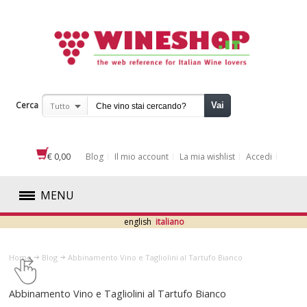
Cerca
Vai
Tutto
€ 0,00
Blog
Il mio account
La mia wishlist
Accedi
MENU
english
italiano
ROSSI
Home
Blog
​Abbinamento Vino e Tagliolini al Tartufo Bianco
BIANCHI
​Abbinamento Vino e Tagliolini al Tartufo Bianco
ROSATI