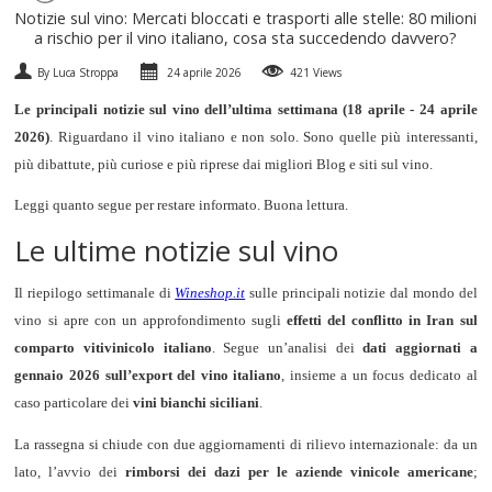
Notizie sul vino: Mercati bloccati e trasporti alle stelle: 80 milioni
SPUMANTI
a rischio per il vino italiano, cosa sta succedendo davvero?
By Luca Stroppa
24 aprile 2026
421 Views
DESSERT
Le principali notizie sul vino dell’ultima settimana (18 aprile - 24 aprile
2026)
. Riguardano il vino italiano e non solo. Sono quelle più interessanti,
NON SOLO VINO
più dibattute, più curiose e più riprese dai migliori Blog e siti sul vino.
REGALI
Leggi quanto segue per restare informato. Buona lettura.
Le ultime notizie sul vino
CLUB
WINESHOP.IT
Il riepilogo settimanale di
Wineshop.it
sulle principali notizie dal mondo del
TROVA
IL TUO VINO
vino si apre con un approfondimento sugli
effetti del conflitto in Iran sul
comparto vitivinicolo italiano
. Segue un’analisi dei
dati aggiornati a
gennaio 2026 sull’export del vino italiano
, insieme a un focus dedicato al
caso particolare dei
vini bianchi siciliani
.
La rassegna si chiude con due aggiornamenti di rilievo internazionale: da un
lato, l’avvio dei
rimborsi dei dazi per le aziende vinicole americane
;