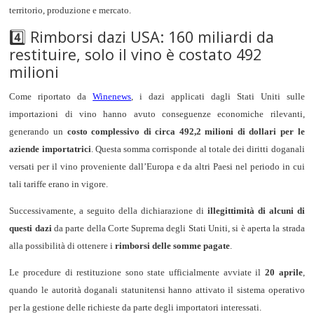
territorio, produzione e mercato.
4️⃣ Rimborsi dazi USA: 160 miliardi da
restituire, solo il vino è costato 492
milioni
Come riportato da
Winenews
, i dazi applicati dagli Stati Uniti sulle
importazioni di vino hanno avuto conseguenze economiche rilevanti,
generando un
costo complessivo di circa 492,2 milioni di dollari per le
aziende importatrici
. Questa somma corrisponde al totale dei diritti doganali
versati per il vino proveniente dall’Europa e da altri Paesi nel periodo in cui
tali tariffe erano in vigore.
Successivamente, a seguito della dichiarazione di
illegittimità di alcuni di
questi dazi
da parte della Corte Suprema degli Stati Uniti, si è aperta la strada
alla possibilità di ottenere i
rimborsi delle somme pagate
.
Le procedure di restituzione sono state ufficialmente avviate il
20 aprile
,
quando le autorità doganali statunitensi hanno attivato il sistema operativo
per la gestione delle richieste da parte degli importatori interessati.