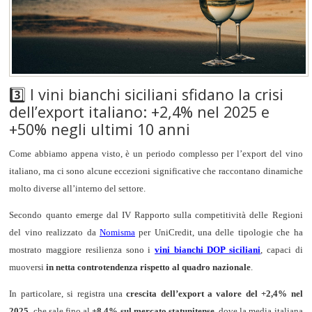
3️⃣ I vini bianchi siciliani sfidano la crisi
dell’export italiano: +2,4% nel 2025 e
+50% negli ultimi 10 anni
Come abbiamo appena visto, è un periodo complesso per l’export del vino
italiano, ma ci sono alcune eccezioni significative che raccontano dinamiche
molto diverse all’interno del settore.
Secondo quanto emerge dal IV Rapporto sulla competitività delle Regioni
del vino realizzato da
Nomisma
per UniCredit, una delle tipologie che ha
mostrato maggiore resilienza sono i
vini bianchi DOP siciliani
, capaci di
muoversi
in netta controtendenza rispetto al quadro nazionale
.
In particolare, si registra una
crescita dell’export a valore del +2,4% nel
2025
, che sale fino al
+8,4% sul mercato statunitense
, dove la media italiana