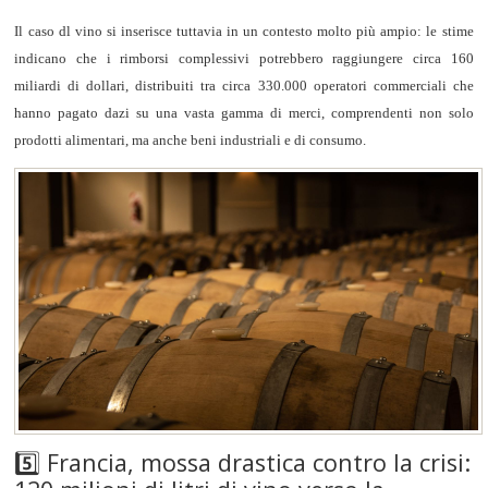
Il caso dl vino si inserisce tuttavia in un contesto molto più ampio: le stime
indicano che i rimborsi complessivi potrebbero raggiungere circa 160
miliardi di dollari, distribuiti tra circa 330.000 operatori commerciali che
hanno pagato dazi su una vasta gamma di merci, comprendenti non solo
prodotti alimentari, ma anche beni industriali e di consumo.
5️⃣ Francia, mossa drastica contro la crisi: