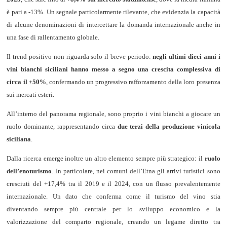
è pari a -13%. Un segnale particolarmente rilevante, che evidenzia la capacità
di alcune denominazioni di intercettare la domanda internazionale anche in
una fase di rallentamento globale.
Il trend positivo non riguarda solo il breve periodo:
negli ultimi dieci anni i
vini bianchi siciliani hanno messo a segno una crescita complessiva di
circa il +50%
, confermando un progressivo rafforzamento della loro presenza
sui mercati esteri.
All’interno del panorama regionale, sono proprio i vini bianchi a giocare un
ruolo dominante, rappresentando circa
due terzi della produzione vinicola
siciliana
.
Dalla ricerca emerge inoltre un altro elemento sempre più strategico: il
ruolo
dell’enoturismo
. In particolare, nei comuni dell’Etna gli arrivi turistici sono
cresciuti del +17,4% tra il 2019 e il 2024, con un flusso prevalentemente
internazionale. Un dato che conferma come il turismo del vino stia
diventando sempre più centrale per lo sviluppo economico e la
valorizzazione del comparto regionale, creando un legame diretto tra