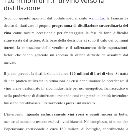
120 milioni di litri di vino verso la
distillazione
Secondo quanto riportato dal portale specializzato
wein.plus
, la Francia ha
deciso di riattivare il proprio
programma di distillazione straordinaria del
vino
come misura eccezionale per fronteggiare la fase di forte difficoltà
attraversata dal settore. Alla base della decisione ci sono il calo dei consumi
interni, la contrazione delle vendite e il rallentamento delle esportazioni,
fattori che hanno generato un eccesso di offerta difficile da assorbire dal
mercato.
Il piano prevede la distillazione di circa
120 milioni di litri di vino
. Si tratta
di una pratica utilizzata in situazioni di crisi per eliminare le eccedenze: il
vino viene trasformato in alcol industriale per uso energetico, farmaceutico o
nella produzione di disinfettanti, evitando così che grandi quantità invendute
finiscano per abbassare ulteriormente i prezzi sul mercato.
L’intervento riguarda
esclusivamente vini rossi e rosati
ancora in botte,
mentre al momento restano esclusi i vini bianchi. Nel complesso, si stima che
l’operazione corrisponde a circa 160 milioni di bottiglie, contribuendo a