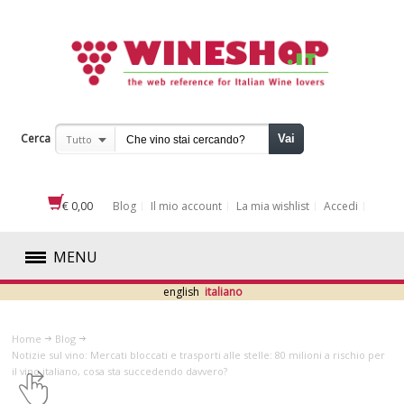
Cerca
Vai
Tutto
€ 0,00
Blog
Il mio account
La mia wishlist
Accedi
MENU
english
italiano
ROSSI
Home
Blog
BIANCHI
Notizie sul vino: Mercati bloccati e trasporti alle stelle: 80 milioni a rischio per
il vino italiano, cosa sta succedendo davvero?
ROSATI