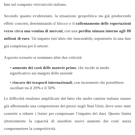
Iran sul comparto vitivinicolo italiano.
Secondo quanto evidenziato, la situazione geopolitica sta già producendo
effetti concreti, determinando il blocco o il
rallentamento delle esportazioni
verso circa una ventina di mercati
, con una
perdita stimata intorno agli 80
milioni di euro
. Un impatto tutt’altro che trascurabile, soprattutto in una fase
già complessa per il settore.
A questo scenario si sommano altre due criticità:
•
aumento dei costi delle materie prime
, che incide in modo
significativo sui margini delle aziende
•
rincaro dei trasporti internazionali
, con incrementi che potrebbero
oscillare tra il 20% e il 50%
Le difficoltà risultano amplificate dal fatto che molte cantine italiane stanno
già affrontando una compressione dei prezzi negli Stati Uniti, dove sono state
costrette a ridurre i listini per compensare l’impatto dei dazi. Questo limita
ulteriormente la capacità di assorbire nuovi aumenti dei costi senza
compromettere la competitività.