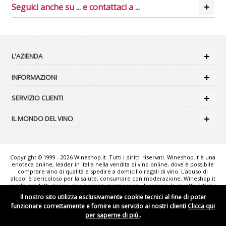
Seguici anche su ... e contattaci a ...
L'AZIENDA
INFORMAZIONI
SERVIZIO CLIENTI
IL MONDO DEL VINO
Copyright © 1999 - 2026 Wineshop.it. Tutti i diritti riservati. Wineshop.it è una
enoteca online, leader in Italia nella vendita di vino online, dove è possibile
comprare vino di qualità e spedire a domicilio regali di vino. L'abuso di
alcool è pericoloso per la salute, consumare con moderazione. Wineshop.it
vende prodotti alcolici solo a clienti maggiorenni. Il prezzo, le caratteristiche
e la disponibilità dei prodotti possono variare senza preavviso. Le foto
Il nostro sito utilizza esclusivamente cookie tecnici al fine di poter
rappresentate sono puramente illustrative e possono non corrispondere
funzionare correttamente e fornire un servizio ai nostri clienti
Clicca qui
esattamente alla realtà. "Wineshop.it - the web reference for Italian Wine
lovers" è un marchio comunitario registrato da WINESHOP.IT S.r.l..
per saperne di più.
.