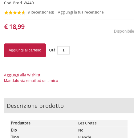
Cod. Prod.
W440
9
Recensione(i)
Aggiungi la tua recensione
SICILIA
€ 18,99
TOSCANA
Disponibile
TRENTINO-ALTO ADIGE
Qtà:
Aggiungi al carrello
VALLE D'AOSTA
VENETO
Aggiungi alla Wishlist
Mandalo via email ad un amico
ROSATI
SPUMANTI
Descrizione prodotto
DESSERT
Produttore
Les Cretes
NON SOLO VINO
Bio
No
Tipo
Bianchi