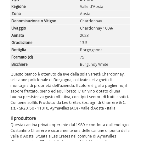
REGALI
Regione
Valle d'Aosta
Zona
Aosta
Denominazione o Vitigno
Chardonnay
CLUB
WINESHOP.IT
Uvaggio
Chardonnay 100%
Annata
2023
TROVA
IL TUO VINO
Gradazione
13.5
Bottiglia
Borgognona
Formato (cl)
75
Bicchiere
Burgundy White
Questo bianco è ottenuto da uve della sola varietà Chardonnay,
selezione policlonale di Borgogna, coltivate nei vigneti di
montagna di proprietà dell'azienda. Il colore è giallo paglierino, il
sapore fruttato, pieno ed equilibrato. E' un vino dotato di una
buona persistenza gusto olfattiva, con tipici sentori di frutti esotici.
Contiene solfiti. Prodotto da Les Crêtes Soc. agr. di Charrère & C.
s.s. - SR20, 50 - 11010, Aymavilles (AO) - Valle d’Aosta - Italia.
Il produttore
Questa cantina privata operante dal 1989 e condotta dall'enologo
Costantino Charrère è sicuramente una delle cantine di punta della
Valle d'Aosta. Situata a Les Cretes nel comune di Aymavilles