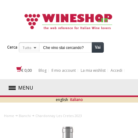
Cerca
Vai
Tutto
€ 0,00
Blog
Il mio account
La mia wishlist
Accedi
MENU
english
italiano
ROSSI
Home
Bianchi
Chardonnay Les Cretes 2023
BIANCHI
ABRUZZO