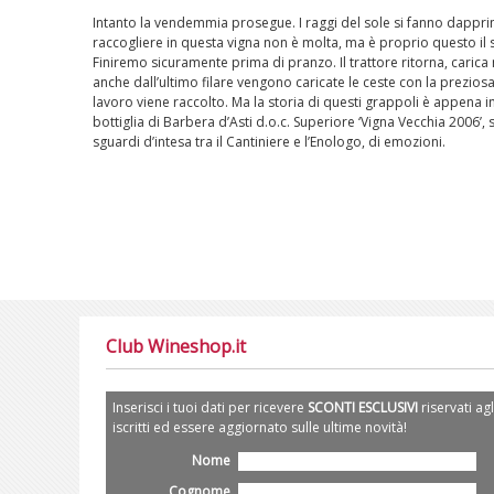
Intanto la vendemmia prosegue. I raggi del sole si fanno dapprima
raccogliere in questa vigna non è molta, ma è proprio questo il s
Finiremo sicuramente prima di pranzo. Il trattore ritorna, caric
anche dall’ultimo filare vengono caricate le ceste con la preziosa
lavoro viene raccolto. Ma la storia di questi grappoli è appena inc
bottiglia di Barbera d’Asti d.o.c. Superiore ‘Vigna Vecchia 2006’, s
sguardi d’intesa tra il Cantiniere e l’Enologo, di emozioni.
Club Wineshop.it
Inserisci i tuoi dati per ricevere
SCONTI ESCLUSIVI
riservati agl
iscritti ed essere aggiornato sulle ultime novità!
Nome
Cognome