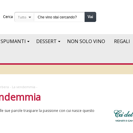
Cerca
Vai
Tutto
SPUMANTI
DESSERT
NON SOLO VINO
REGALI
rbera - La vendemmia -
vendemmia
lle sue parole traspare la passione con cui nasce questo