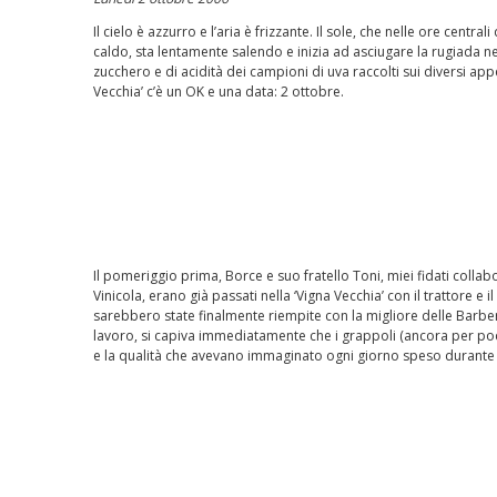
Il cielo è azzurro e l’aria è frizzante. Il sole, che nelle ore cent
caldo, sta lentamente salendo e inizia ad asciugare la rugiada nei v
zucchero e di acidità dei campioni di uva raccolti sui diversi ap
Vecchia’ c’è un OK e una data: 2 ottobre.
Il pomeriggio prima, Borce e suo fratello Toni, miei fidati colla
Vinicola, erano già passati nella ‘Vigna Vecchia’ con il trattore e i
sarebbero state finalmente riempite con la migliore delle Barbe
lavoro, si capiva immediatamente che i grappoli (ancora per poc
e la qualità che avevano immaginato ogni giorno speso durante 