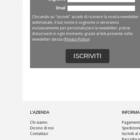
Email
Cliccando su "iscriviti" accetti di ricevere la nostra newsletter
settimanale, il tuo nome e cognome ci serviranno
esclusivamente per personalizzare la newsletter, potrai
disiscriverti in ogni momento grazie al link presente nella
newsletter stessa (
Privacy Policy
).
ISCRIVITI
L'AZIENDA
INFORMA
Chi siamo
Pagament
Dicono di noi
Spedizion
Contattaci
Iscriviti a
Raccolta p