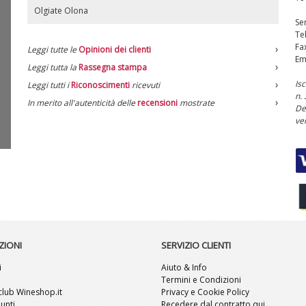
Olgiate Olona
Ser
Te
Fa
Leggi tutte le
Opinioni dei clienti
Em
Leggi tutta la
Rassegna stampa
Is
Leggi tutti i
Riconoscimenti
ricevuti
n.
In merito all'autenticità delle
recensioni
mostrate
De
ve
ZIONI
SERVIZIO CLIENTI
i
Aiuto & Info
i
Termini e Condizioni
l club Wineshop.it
Privacy e Cookie Policy
unti
Recedere dal contratto qui