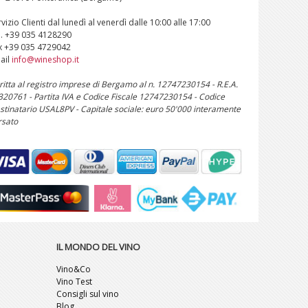
vizio Clienti dal lunedì al venerdì dalle 10:00 alle 17:00
l. +39 035 4128290
x +39 035 4729042
ail
info@wineshop.it
critta al registro imprese di Bergamo al n. 12747230154 - R.E.A.
 320761 - Partita IVA e Codice Fiscale 12747230154 - Codice
stinatario USAL8PV - Capitale sociale: euro 50'000 interamente
rsato
IL MONDO DEL VINO
Vino&Co
Vino Test
Consigli sul vino
Blog