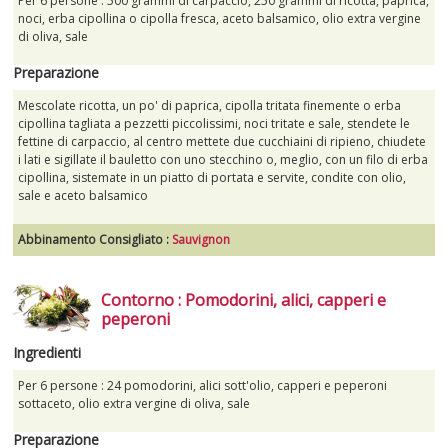
Per 6 persone : 500 grammi di carpaccio, 250 grammi di ricotta, paprica,
noci, erba cipollina o cipolla fresca, aceto balsamico, olio extra vergine
di oliva, sale
Preparazione
Mescolate ricotta, un po' di paprica, cipolla tritata finemente o erba
cipollina tagliata a pezzetti piccolissimi, noci tritate e sale, stendete le
fettine di carpaccio, al centro mettete due cucchiaini di ripieno, chiudete
i lati e sigillate il bauletto con uno stecchino o, meglio, con un filo di erba
cipollina, sistemate in un piatto di portata e servite, condite con olio,
sale e aceto balsamico
Abbinamento Consigliato :
Sauvignon
Contorno : Pomodorini, alici, capperi e
peperoni
Ingredienti
Per 6 persone : 24 pomodorini, alici sott'olio, capperi e peperoni
sottaceto, olio extra vergine di oliva, sale
Preparazione