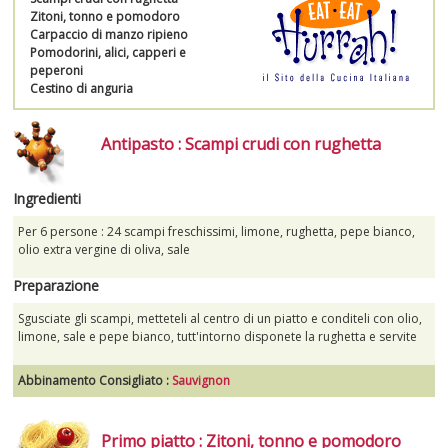
Zitoni, tonno e pomodoro
SPUMANTI
Carpaccio di manzo ripieno
Pomodorini, alici, capperi e
peperoni
DESSERT
Cestino di anguria
NON SOLO VINO
Antipasto : Scampi crudi con rughetta
REGALI
Ingredienti
CLUB
WINESHOP.IT
Per 6 persone : 24 scampi freschissimi, limone, rughetta, pepe bianco,
olio extra vergine di oliva, sale
TROVA
IL TUO VINO
Preparazione
Sgusciate gli scampi, metteteli al centro di un piatto e conditeli con olio,
limone, sale e pepe bianco, tutt'intorno disponete la rughetta e servite
Abbinamento Consigliato :
Sauvignon
Primo piatto : Zitoni, tonno e pomodoro