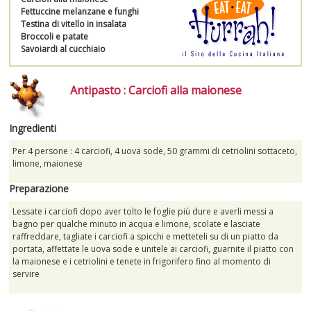
Fettuccine melanzane e funghi
SPUMANTI
Testina di vitello in insalata
Broccoli e patate
Savoiardi al cucchiaio
DESSERT
Antipasto : Carciofi alla maionese
NON SOLO VINO
REGALI
Ingredienti
Per 4 persone : 4 carciofi, 4 uova sode, 50 grammi di cetriolini sottaceto,
CLUB
WINESHOP.IT
limone, maionese
Preparazione
TROVA
IL TUO VINO
Lessate i carciofi dopo aver tolto le foglie più dure e averli messi a
bagno per qualche minuto in acqua e limone, scolate e lasciate
raffreddare, tagliate i carciofi a spicchi e metteteli su di un piatto da
portata, affettate le uova sode e unitele ai carciofi, guarnite il piatto con
la maionese e i cetriolini e tenete in frigorifero fino al momento di
servire