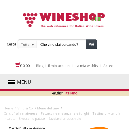
Cerca
Vai
Tutto
€ 0,00
Blog
Il mio account
La mia wishlist
Accedi
MENU
english
italiano
ROSSI
Home
Vino & Co
Menu del vino
BIANCHI
Carciofi alla maionese – Fettuccine melanzane e funghi – Testina di vitello in
insalata – Broccoli e patate – Savoiardi al cucchiaio -
ROSATI
Carciofi alla maionese