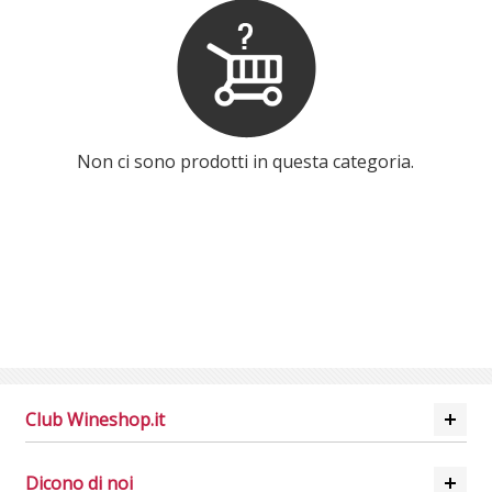
ABRUZZO
PUGLIA
TRENTINO-ALTO ADIGE
Non ci sono prodotti in questa categoria.
VENETO
SPUMANTI
DESSERT
NON SOLO VINO
REGALI
Club Wineshop.it
CLUB
WINESHOP.IT
Dicono di noi