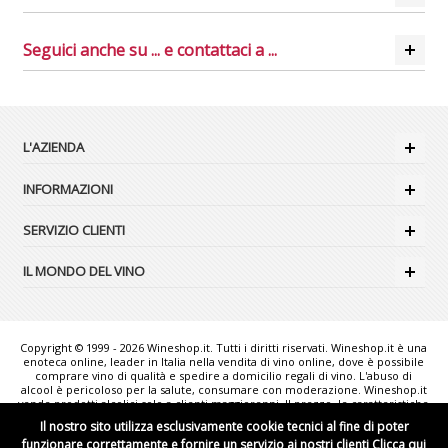
TROVA
IL TUO VINO
Seguici anche su ... e contattaci a ...
L'AZIENDA
INFORMAZIONI
SERVIZIO CLIENTI
IL MONDO DEL VINO
Copyright © 1999 - 2026 Wineshop.it. Tutti i diritti riservati. Wineshop.it è una
enoteca online, leader in Italia nella vendita di vino online, dove è possibile
comprare vino di qualità e spedire a domicilio regali di vino. L'abuso di
alcool è pericoloso per la salute, consumare con moderazione. Wineshop.it
vende prodotti alcolici solo a clienti maggiorenni. Il prezzo, le caratteristiche
e la disponibilità dei prodotti possono variare senza preavviso. Le foto
Il nostro sito utilizza esclusivamente cookie tecnici al fine di poter
rappresentate sono puramente illustrative e possono non corrispondere
funzionare correttamente e fornire un servizio ai nostri clienti
Clicca qui
esattamente alla realtà. "Wineshop.it - the web reference for Italian Wine