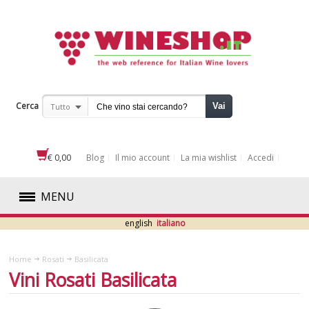
Cerca
Vai
Tutto
€ 0,00
Blog
Il mio account
La mia wishlist
Accedi
MENU
english
italiano
ROSSI
Home
Rosati
Basilicata
BIANCHI
Vini Rosati Basilicata
ROSATI