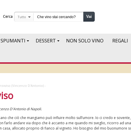
Cerca
Vai
Tutto
SPUMANTI
DESSERT
NON SOLO VINO
REGALI
rovviso (Vincenzo D'Antonio) -
iso
ncenzo D'Antonio di Napoli.
rmano che ciò che mangiamo può influire molto sull’umore. Io ci credo e sovent
n farlo andare via dopo che è accanto a me quando mi sveglio, ricorro ad una
n casa, allocato proprio di fianco al vigneto. Ho bisogno del mio buonumore s