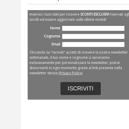
Inserisci i tuoi dati per ricevere
SCONTI ESCLUSIVI
riservati agl
iscritti ed essere aggiornato sulle ultime novità!
Nome
Cognome
Email
Cliccando su "iscriviti" accetti di ricevere la nostra newsletter
settimanale, il tuo nome e cognome ci serviranno
esclusivamente per personalizzare la newsletter, potrai
disiscriverti in ogni momento grazie al link presente nella
newsletter stessa (
Privacy Policy
).
ISCRIVITI