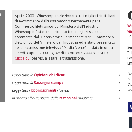
i
Aprile 2000 - Wineshop.it selezionato tra i migliori siti italiani
di e-commerce dall'Osservatorio Permanente per il
Wi
Commercio Elettronico del Ministero dell'Industria
vin
Wineshop.it è stato selezionato tra i migliori siti italiani di e-
19
commerce dall'Osservatorio Permanente per il Commercio
Elettronico del Ministero dell'Industria ed è stato presentato
Ser
nella trasmissione televisiva "Media Mente" andata in onda
Te
lunedì 3 aprile 2000 e giovedì 19 ottobre 2000 su RAI TRE.
Fa
Clicca qui
per visualizzare la trasmissione.
Em
Is
Leggi tutte le
Opinioni dei clienti
n.
Leggi tutta la
Rassegna stampa
De
ve
Leggi tutti i
Riconoscimenti
ricevuti
In merito all'autenticità delle
recensioni
mostrate