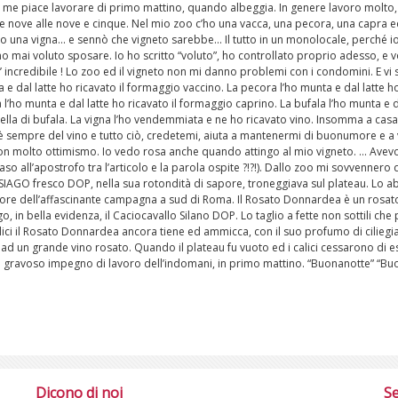
 me piace lavorare di primo mattino, quando albeggia. In genere lavoro molto,
e nove alle nove e cinque. Nel mio zoo c’ho una vacca, una pecora, una capra e
o una vigna... e sennò che vigneto sarebbe... Il tutto in un monolocale, perché i
 mai voluto sposare. Io ho scritto “voluto”, ho controllato proprio adesso, e v
E’ incredibile ! Lo zoo ed il vigneto non mi danno problemi con i condomini. E vi
 e dal latte ho ricavato il formaggio vaccino. La pecora l’ho munta e dal latte ho
l’ho munta e dal latte ho ricavato il formaggio caprino. La bufala l’ho munta e d
ella di bufala. La vigna l’ho vendemmiata e ne ho ricavato vino. Insomma a cas
è sempre del vino e tutto ciò, credetemi, aiuta a mantenermi di buonumore e a vi
con molto ottimismo. Io vedo rosa anche quando attingo al mio vigneto. ... Avev
aso all’apostrofo tra l’articolo e la parola ospite ?!?!). Dallo zoo mi sovvenner
L’ASIAGO fresco DOP, nella sua rotondità di sapore, troneggiava sul plateau. Lo a
ore dell’affascinante campagna a sud di Roma. Il Rosato Donnardea è un rosato 
ago, in bella evidenza, il Caciocavallo Silano DOP. Lo taglio a fette non sottili ch
alici il Rosato Donnardea ancora tiene ed ammicca, con il suo profumo di ciliegia
ad un grande vino rosato. Quando il plateau fu vuoto ed i calici cessarono di e
l gravoso impegno di lavoro dell’indomani, in primo mattino. “Buonanotte” “Buo
Dicono di noi
Se