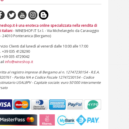
neshop.it è una enoteca online specializzata nella vendita di
i italiani
- WINESHOP.IT S.r.l. - Via Michelangelo da Caravaggio
 - 24010 Ponteranica (Bergamo)
vizio Clienti dal lunedì al venerdì dalle 10:00 alle 17:00
l. +39 035 4128290
x +39 035 4729042
ail
info@wineshop.it
critta al registro imprese di Bergamo al n. 12747230154 - R.E.A.
 320761 - Partita IVA e Codice Fiscale 12747230154 - Codice
stinatario USAL8PV - Capitale sociale: euro 50'000 interamente
rsato