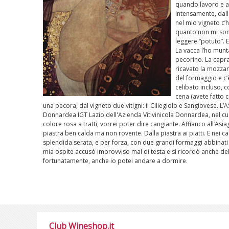
quando lavoro e a
intensamente, dall
nel mio vigneto c’h
quanto non mi sono
leggere “potuto”. 
La vacca l’ho munta
pecorino. La capra 
ricavato la mozzar
del formaggio e c’
celibato incluso, 
cena (avete fatto c
una pecora, dal vigneto due vitigni: il Ciliegiolo e Sangiovese. 
Donnardea IGT Lazio dell'Azienda Vitivinicola Donnardea, nel cu
colore rosa a tratti, vorrei poter dire cangiante. Affianco all’Asi
piastra ben calda ma non rovente. Dalla piastra ai piatti. E nei c
splendida serata, e per forza, con due grandi formaggi abbinati 
mia ospite accusò improvviso mal di testa e si ricordò anche de
fortunatamente, anche io potei andare a dormire.
Club Wineshop.it