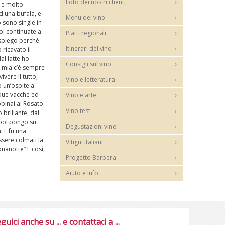
Foto dei nostri clienti
 e molto
d una bufala, e
Menu del vino
o sono single in
oi continuate a
Piatti regionali
 spiego perché:
Itinerari del vino
 ricavato il
al latte ho
Consigli sul vino
a mia c’è sempre
vere il tutto,
Vino e letteratura
o un’ospite a
o due vacche ed
Vino e arte
bbinai al Rosato
Vino test
brillante, dal
e poi pongo su
Degustazioni vino
. E fu una
ssere colmati la
Vitigni italiani
nanotte” E così,
Progetto Barbera
Aiuto e Info
guici anche su ... e contattaci a ...