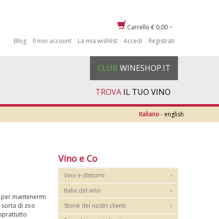
Carrello
€ 0,00
Blog
Il mio account
La mia wishlist
Accedi
Registrati
CLUB
WINESHOP.IT
TROVA
IL TUO VINO
italiano
-
english
Vino e Co
Vino e dintorni
Italia del vino
e, per mantenermi
 sorta di zoo
Storie dei nostri clienti
oprattutto