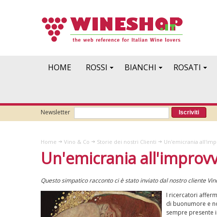
HOME
ROSSI
BIANCHI
ROSATI
Newsletter
Iscriviti
Home
Vino & Co
Storie dei nostri Clienti
Un'emicrania all'imp
Un'emicrania all'improvv
Questo simpatico racconto ci è stato inviato dal nostro cliente Vi
I ricercatori affe
di buonumore e no
sempre presente i