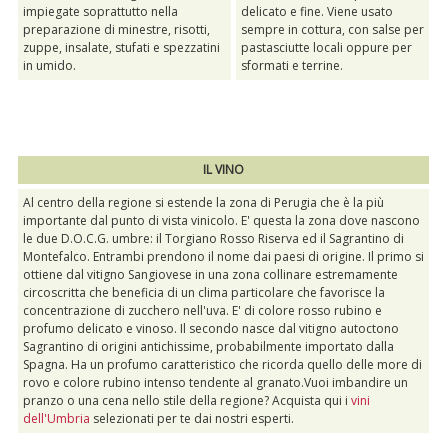
impiegate soprattutto nella
delicato e fine. Viene usato
preparazione di minestre, risotti,
sempre in cottura, con salse per
zuppe, insalate, stufati e spezzatini
pastasciutte locali oppure per
in umido.
sformati e terrine.
IL VINO
Al centro della regione si estende la zona di Perugia che è la più
importante dal punto di vista vinicolo. E' questa la zona dove nascono
le due D.O.C.G. umbre: il Torgiano Rosso Riserva ed il Sagrantino di
Montefalco. Entrambi prendono il nome dai paesi di origine. Il primo si
ottiene dal vitigno Sangiovese in una zona collinare estremamente
circoscritta che beneficia di un clima particolare che favorisce la
concentrazione di zucchero nell'uva. E' di colore rosso rubino e
profumo delicato e vinoso. Il secondo nasce dal vitigno autoctono
Sagrantino di origini antichissime, probabilmente importato dalla
Spagna. Ha un profumo caratteristico che ricorda quello delle more di
rovo e colore rubino intenso tendente al granato.Vuoi imbandire un
pranzo o una cena nello stile della regione? Acquista qui i
vini
dell'Umbria
selezionati per te dai nostri esperti.