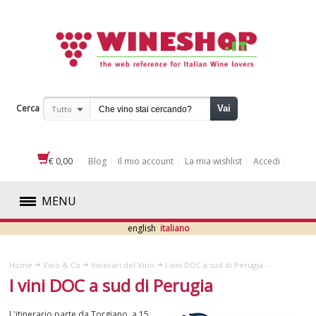
Cerca
Vai
Tutto
€ 0,00
Blog
Il mio account
La mia wishlist
Accedi
MENU
english
italiano
ROSSI
Home
Vino & Co
Itinerari del Vino
I vini DOC a sud di Perugia -
BIANCHI
I vini DOC a sud di Perugia
ROSATI
L'itinerario parte da Torgiano, a 15