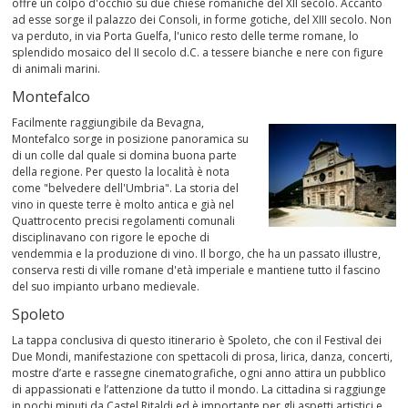
offre un colpo d'occhio su due chiese romaniche del XII secolo. Accanto
ad esse sorge il palazzo dei Consoli, in forme gotiche, del XIII secolo. Non
va perduto, in via Porta Guelfa, l'unico resto delle terme romane, lo
splendido mosaico del II secolo d.C. a tessere bianche e nere con figure
di animali marini.
Montefalco
Facilmente raggiungibile da Bevagna,
Montefalco sorge in posizione panoramica su
di un colle dal quale si domina buona parte
della regione. Per questo la località è nota
come "belvedere dell'Umbria". La storia del
vino in queste terre è molto antica e già nel
Quattrocento precisi regolamenti comunali
disciplinavano con rigore le epoche di
vendemmia e la produzione di vino. Il borgo, che ha un passato illustre,
conserva resti di ville romane d'età imperiale e mantiene tutto il fascino
del suo impianto urbano medievale.
Spoleto
La tappa conclusiva di questo itinerario è Spoleto, che con il Festival dei
Due Mondi, manifestazione con spettacoli di prosa, lirica, danza, concerti,
mostre d’arte e rassegne cinematografiche, ogni anno attira un pubblico
di appassionati e l’attenzione da tutto il mondo. La cittadina si raggiunge
in pochi minuti da Castel Ritaldi ed è importante per gli aspetti artistici e