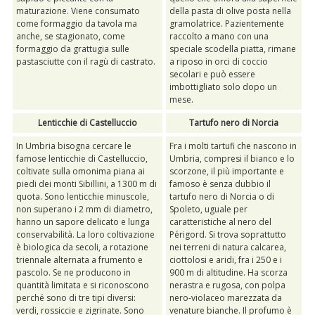
maturazione. Viene consumato
della pasta di olive posta nella
come formaggio da tavola ma
gramolatrice. Pazientemente
anche, se stagionato, come
raccolto a mano con una
formaggio da grattugia sulle
speciale scodella piatta, rimane
pastasciutte con il ragù di castrato.
a riposo in orci di coccio
secolari e può essere
imbottigliato solo dopo un
mese.
Lenticchie di Castelluccio
Tartufo nero di Norcia
In Umbria bisogna cercare le
Fra i molti tartufi che nascono in
famose lenticchie di Castelluccio,
Umbria, compresi il bianco e lo
coltivate sulla omonima piana ai
scorzone, il più importante e
piedi dei monti Sibillini, a 1300 m di
famoso è senza dubbio il
quota. Sono lenticchie minuscole,
tartufo nero di Norcia o di
non superano i 2 mm di diametro,
Spoleto, uguale per
hanno un sapore delicato e lunga
caratteristiche al nero del
conservabilità. La loro coltivazione
Périgord. Si trova soprattutto
è biologica da secoli, a rotazione
nei terreni di natura calcarea,
triennale alternata a frumento e
ciottolosi e aridi, fra i 250 e i
pascolo. Se ne producono in
900 m di altitudine. Ha scorza
quantità limitata e si riconoscono
nerastra e rugosa, con polpa
perché sono di tre tipi diversi:
nero-violaceo marezzata da
verdi, rossiccie e zigrinate. Sono
venature bianche. Il profumo è