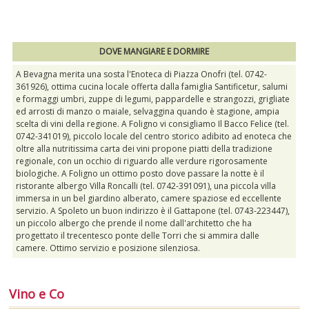
DOVE MANGIARE E DORMIRE
A Bevagna merita una sosta l'Enoteca di Piazza Onofri (tel. 0742-
361926), ottima cucina locale offerta dalla famiglia Santificetur, salumi
e formaggi umbri, zuppe di legumi, pappardelle e strangozzi, grigliate
ed arrosti di manzo o maiale, selvaggina quando è stagione, ampia
scelta di vini della regione. A Foligno vi consigliamo Il Bacco Felice (tel.
0742-341019), piccolo locale del centro storico adibito ad enoteca che
oltre alla nutritissima carta dei vini propone piatti della tradizione
regionale, con un occhio di riguardo alle verdure rigorosamente
biologiche. A Foligno un ottimo posto dove passare la notte è il
ristorante albergo Villa Roncalli (tel. 0742-391091), una piccola villa
immersa in un bel giardino alberato, camere spaziose ed eccellente
servizio. A Spoleto un buon indirizzo è il Gattapone (tel. 0743-223447),
un piccolo albergo che prende il nome dall'architetto che ha
progettato il trecentesco ponte delle Torri che si ammira dalle
camere. Ottimo servizio e posizione silenziosa.
Vino e Co