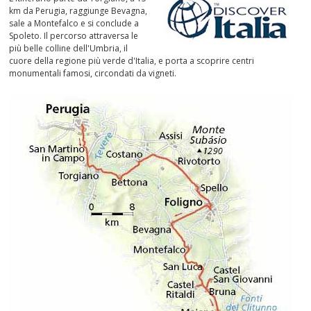
km da Perugia, raggiunge Bevagna,
SPUMANTI
sale a Montefalco e si conclude a
Spoleto. Il percorso attraversa le
più belle colline dell'Umbria, il
DESSERT
cuore della regione più verde d'Italia, e porta a scoprire centri
monumentali famosi, circondati da vigneti.
NON SOLO VINO
REGALI
CLUB
WINESHOP.IT
TROVA
IL TUO VINO