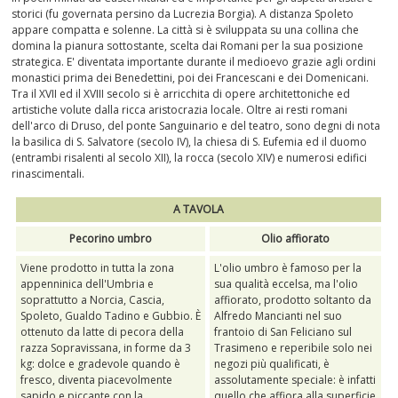
storici (fu governata persino da Lucrezia Borgia). A distanza Spoleto
appare compatta e solenne. La città si è sviluppata su una collina che
domina la pianura sottostante, scelta dai Romani per la sua posizione
strategica. E' diventata importante durante il medioevo grazie agli ordini
monastici prima dei Benedettini, poi dei Francescani e dei Domenicani.
Tra il XVII ed il XVIII secolo si è arricchita di opere architettoniche ed
artistiche volute dalla ricca aristocrazia locale. Oltre ai resti romani
dell'arco di Druso, del ponte Sanguinario e del teatro, sono degni di nota
la basilica di S. Salvatore (secolo IV), la chiesa di S. Eufemia ed il duomo
(entrambi risalenti al secolo XII), la rocca (secolo XIV) e numerosi edifici
rinascimentali.
A TAVOLA
Pecorino umbro
Olio affiorato
Viene prodotto in tutta la zona
L'olio umbro è famoso per la
appenninica dell'Umbria e
sua qualità eccelsa, ma l'olio
soprattutto a Norcia, Cascia,
affiorato, prodotto soltanto da
Spoleto, Gualdo Tadino e Gubbio. È
Alfredo Mancianti nel suo
ottenuto da latte di pecora della
frantoio di San Feliciano sul
razza Sopravissana, in forme da 3
Trasimeno e reperibile solo nei
kg: dolce e gradevole quando è
negozi più qualificati, è
fresco, diventa piacevolmente
assolutamente speciale: è infatti
sapido e piccante con la
quello che affiora alla superficie