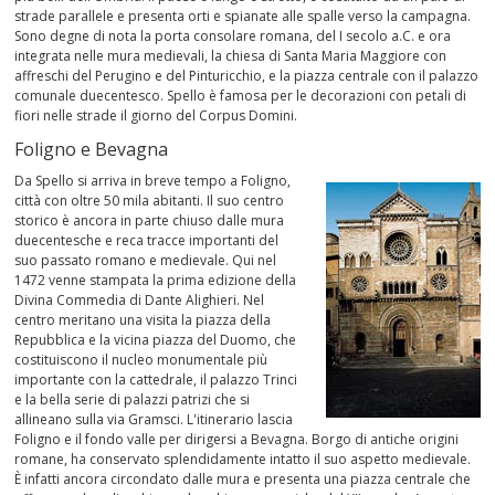
strade parallele e presenta orti e spianate alle spalle verso la campagna.
Sono degne di nota la porta consolare romana, del I secolo a.C. e ora
integrata nelle mura medievali, la chiesa di Santa Maria Maggiore con
affreschi del Perugino e del Pinturicchio, e la piazza centrale con il palazzo
comunale duecentesco. Spello è famosa per le decorazioni con petali di
fiori nelle strade il giorno del Corpus Domini.
Foligno e Bevagna
Da Spello si arriva in breve tempo a Foligno,
città con oltre 50 mila abitanti. Il suo centro
storico è ancora in parte chiuso dalle mura
duecentesche e reca tracce importanti del
suo passato romano e medievale. Qui nel
1472 venne stampata la prima edizione della
Divina Commedia di Dante Alighieri. Nel
centro meritano una visita la piazza della
Repubblica e la vicina piazza del Duomo, che
costituiscono il nucleo monumentale più
importante con la cattedrale, il palazzo Trinci
e la bella serie di palazzi patrizi che si
allineano sulla via Gramsci. L'itinerario lascia
Foligno e il fondo valle per dirigersi a Bevagna. Borgo di antiche origini
romane, ha conservato splendidamente intatto il suo aspetto medievale.
È infatti ancora circondato dalle mura e presenta una piazza centrale che