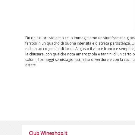
Fin dal colore violaceo ce lo immaginiamo un vino franco e giovan
ferrosi in un quadro di buona intensità e discreta persistenza. Un 
e di un tocco gentile di lacca. Al gusto il vino è franco e semplic
la chiusura, con qualche nota amarognola e tannini di un certo 
salumi, formaggi semistagionati, fritto di verdure e con la cuci
estate.
Club Wineshop.it