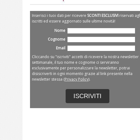
Inserisci i tuoi dati per ricevere
SCONTI ESCLUSIVI
riservati agl
iscritti ed essere aggiornato sulle ultime novità!
Nome
Cognome
Email
Cliccando su "iscriviti" accetti di ricevere la nostra newsletter
settimanale, il tuo nome e cognome ci serviranno
esclusivamente per personalizzare la newsletter, potrai
disiscriverti in ogni momento grazie al link presente nella
newsletter stessa (
Privacy Policy
).
ISCRIVITI