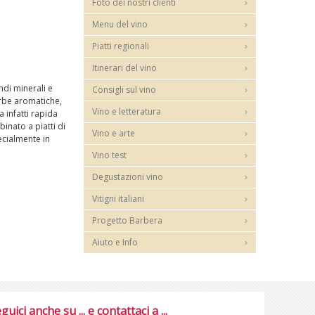
Foto dei nostri clienti
Menu del vino
Piatti regionali
Itinerari del vino
ndi minerali e
Consigli sul vino
 erbe aromatiche,
Vino e letteratura
a infatti rapida
inato a piatti di
Vino e arte
ecialmente in
Vino test
Degustazioni vino
Vitigni italiani
Progetto Barbera
Aiuto e Info
guici anche su ... e contattaci a ...