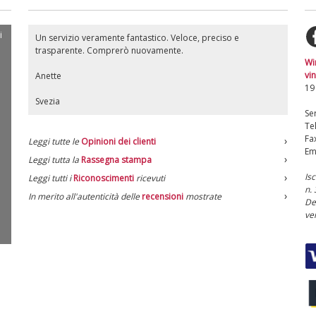
i
Un servizio veramente fantastico. Veloce, preciso e
trasparente. Comprerò nuovamente.
Wi
vin
Anette
19
Svezia
Ser
Te
Fa
Leggi tutte le
Opinioni dei clienti
Em
Leggi tutta la
Rassegna stampa
Is
Leggi tutti i
Riconoscimenti
ricevuti
n.
In merito all'autenticità delle
recensioni
mostrate
De
ve