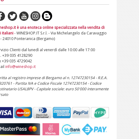
neshop.it è una enoteca online specializzata nella vendita di
i italiani
- WINESHOP.IT S.r.l. - Via Michelangelo da Caravaggio
 - 24010 Ponteranica (Bergamo)
vizio Clienti dal lunedì al venerdì dalle 10:00 alle 17:00
l. +39 035 4128290
x +39 035 4729042
ail
info@wineshop.it
critta al registro imprese di Bergamo al n. 12747230154 - R.E.A.
 320761 - Partita IVA e Codice Fiscale 12747230154 - Codice
stinatario USAL8PV - Capitale sociale: euro 50'000 interamente
rsato