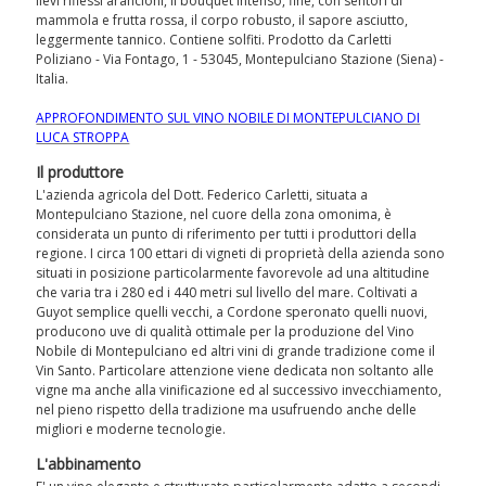
lievi riflessi arancioni, il bouquet intenso, fine, con sentori di
mammola e frutta rossa, il corpo robusto, il sapore asciutto,
leggermente tannico. Contiene solfiti. Prodotto da Carletti
Poliziano - Via Fontago, 1 - 53045, Montepulciano Stazione (Siena) -
Italia.
APPROFONDIMENTO SUL VINO NOBILE DI MONTEPULCIANO DI
LUCA STROPPA
Il produttore
L'azienda agricola del Dott. Federico Carletti, situata a
Montepulciano Stazione, nel cuore della zona omonima, è
considerata un punto di riferimento per tutti i produttori della
regione. I circa 100 ettari di vigneti di proprietà della azienda sono
situati in posizione particolarmente favorevole ad una altitudine
che varia tra i 280 ed i 440 metri sul livello del mare. Coltivati a
Guyot semplice quelli vecchi, a Cordone speronato quelli nuovi,
producono uve di qualità ottimale per la produzione del Vino
Nobile di Montepulciano ed altri vini di grande tradizione come il
Vin Santo. Particolare attenzione viene dedicata non soltanto alle
vigne ma anche alla vinificazione ed al successivo invecchiamento,
nel pieno rispetto della tradizione ma usufruendo anche delle
migliori e moderne tecnologie.
L'abbinamento