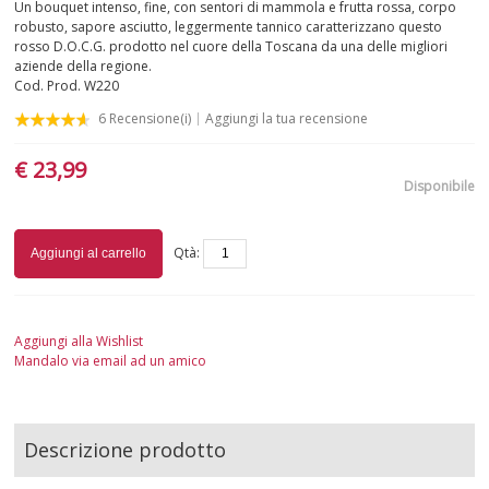
Un bouquet intenso, fine, con sentori di mammola e frutta rossa, corpo
robusto, sapore asciutto, leggermente tannico caratterizzano questo
PUGLIA
rosso D.O.C.G. prodotto nel cuore della Toscana da una delle migliori
aziende della regione.
Cod. Prod.
W220
SARDEGNA
6
Recensione(i)
Aggiungi la tua recensione
SICILIA
€ 23,99
Disponibile
TOSCANA
TRENTINO-ALTO ADIGE
Qtà:
Aggiungi al carrello
UMBRIA
Aggiungi alla Wishlist
VALLE D'AOSTA
Mandalo via email ad un amico
VENETO
BIANCHI
Descrizione prodotto