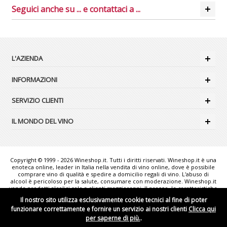
Seguici anche su ... e contattaci a ...
L'AZIENDA
INFORMAZIONI
SERVIZIO CLIENTI
IL MONDO DEL VINO
Copyright © 1999 - 2026 Wineshop.it. Tutti i diritti riservati. Wineshop.it è una
enoteca online, leader in Italia nella vendita di vino online, dove è possibile
comprare vino di qualità e spedire a domicilio regali di vino. L'abuso di
alcool è pericoloso per la salute, consumare con moderazione. Wineshop.it
vende prodotti alcolici solo a clienti maggiorenni. Il prezzo, le caratteristiche
e la disponibilità dei prodotti possono variare senza preavviso. Le foto
Il nostro sito utilizza esclusivamente cookie tecnici al fine di poter
rappresentate sono puramente illustrative e possono non corrispondere
funzionare correttamente e fornire un servizio ai nostri clienti
Clicca qui
esattamente alla realtà. "Wineshop.it - the web reference for Italian Wine
lovers" è un marchio comunitario registrato da WINESHOP.IT S.r.l..
per saperne di più.
.