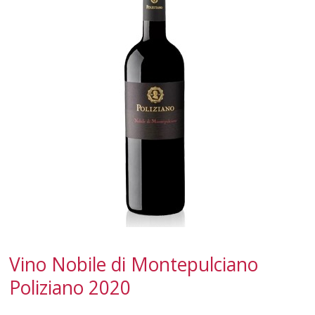
CALABRIA
CAMPANIA
EMILIA-ROMAGNA
FRIULI-VENEZIA GIULIA
LAZIO
LIGURIA
LOMBARDIA
MARCHE
Vino Nobile di Montepulciano
MOLISE
Poliziano 2020
PIEMONTE