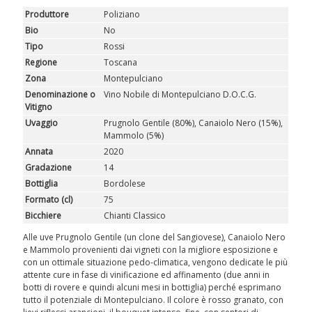
ROSATI
Produttore
Poliziano
Bio
No
SPUMANTI
Tipo
Rossi
Regione
Toscana
DESSERT
Zona
Montepulciano
Denominazione o
Vino Nobile di Montepulciano D.O.C.G.
Vitigno
NON SOLO VINO
Uvaggio
Prugnolo Gentile (80%), Canaiolo Nero (15%),
Mammolo (5%)
REGALI
Annata
2020
Gradazione
14
CLUB
WINESHOP.IT
Bottiglia
Bordolese
Formato (cl)
75
TROVA
IL TUO VINO
Bicchiere
Chianti Classico
Alle uve Prugnolo Gentile (un clone del Sangiovese), Canaiolo Nero
e Mammolo provenienti dai vigneti con la migliore esposizione e
con un ottimale situazione pedo-climatica, vengono dedicate le più
attente cure in fase di vinificazione ed affinamento (due anni in
botti di rovere e quindi alcuni mesi in bottiglia) perché esprimano
tutto il potenziale di Montepulciano. Il colore è rosso granato, con