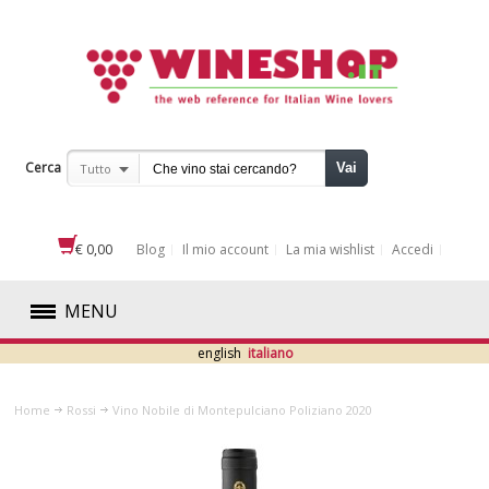
Cerca
Vai
Tutto
€ 0,00
Blog
Il mio account
La mia wishlist
Accedi
MENU
english
italiano
ROSSI
Home
Rossi
Vino Nobile di Montepulciano Poliziano 2020
ABRUZZO
BASILICATA