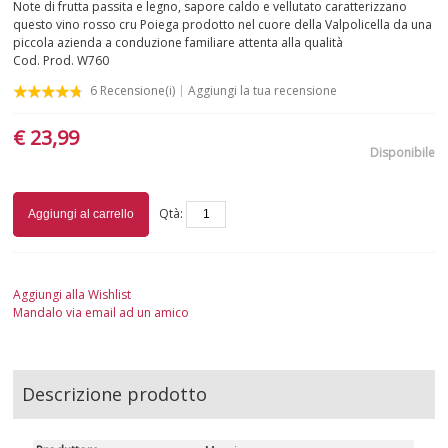
Note di frutta passita e legno, sapore caldo e vellutato caratterizzano
questo vino rosso cru Poiega prodotto nel cuore della Valpolicella da una
PUGLIA
piccola azienda a conduzione familiare attenta alla qualità
Cod. Prod.
W760
SARDEGNA
6
Recensione(i)
Aggiungi la tua recensione
SICILIA
€ 23,99
Disponibile
TOSCANA
Qtà:
Aggiungi al carrello
TRENTINO-ALTO ADIGE
UMBRIA
Aggiungi alla Wishlist
Mandalo via email ad un amico
VALLE D'AOSTA
VENETO
Descrizione prodotto
BIANCHI