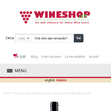
Cerca
Vai
Tutto
€ 0,00
Blog
Il mio account
La mia wishlist
Accedi
MENU
english
italiano
ROSSI
Home
Rossi
Valpolicella Classico Superiore Poiega Mazzi 2019
ABRUZZO
BASILICATA