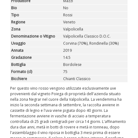
Produttore
Mazzi
ROSATI
Bio
No
Tipo
Rossi
SPUMANTI
Regione
Veneto
Zona
Valpolicella
DESSERT
Denominazione o Vitigno
Valpolicella Classico D.O.C.
Uvaggio
Corvina (70%), Rondinella (30%)
NON SOLO VINO
Annata
2019
Gradazione
14.5
REGALI
Bottiglia
Bordolese
Formato (cl)
75
CLUB
WINESHOP.IT
Bicchiere
Chianti Classico
Per questo vino rosso vengono utilizzate esclusivamente uve
TROVA
IL TUO VINO
provenienti dal vigneto Poiega di proprietà dell'azienda situato
nella zona Negrar nel cuore della Valpolicella. La vendemmia ha
inizio la seconda settimana di settembre, la raccolta avviene in
cassette di legno e l'uva viene pigiata dopo 40 giorni. La
fermentazione avviene in vasche di acciaio a temperatura
controllata di 25 gradi centigradi per circa 14 giorni. L'affinamento
dura due anni, metà in botti di rovere e metà in tonneau, dopo
l'assemblaggio il vino riposa in bottiglia 3 mesi prima di essere