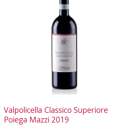
CALABRIA
CAMPANIA
EMILIA-ROMAGNA
FRIULI-VENEZIA GIULIA
LAZIO
LIGURIA
LOMBARDIA
MARCHE
Valpolicella Classico Superiore
MOLISE
Poiega Mazzi 2019
PIEMONTE