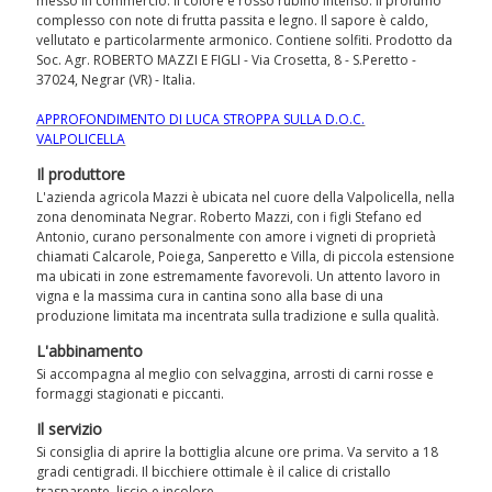
messo in commercio. Il colore è rosso rubino intenso. Il profumo
complesso con note di frutta passita e legno. Il sapore è caldo,
vellutato e particolarmente armonico. Contiene solfiti. Prodotto da
Soc. Agr. ROBERTO MAZZI E FIGLI - Via Crosetta, 8 - S.Peretto -
37024, Negrar (VR) - Italia.
APPROFONDIMENTO DI LUCA STROPPA SULLA D.O.C.
VALPOLICELLA
Il produttore
L'azienda agricola Mazzi è ubicata nel cuore della Valpolicella, nella
zona denominata Negrar. Roberto Mazzi, con i figli Stefano ed
Antonio, curano personalmente con amore i vigneti di proprietà
chiamati Calcarole, Poiega, Sanperetto e Villa, di piccola estensione
ma ubicati in zone estremamente favorevoli. Un attento lavoro in
vigna e la massima cura in cantina sono alla base di una
produzione limitata ma incentrata sulla tradizione e sulla qualità.
L'abbinamento
Si accompagna al meglio con selvaggina, arrosti di carni rosse e
formaggi stagionati e piccanti.
Il servizio
Si consiglia di aprire la bottiglia alcune ore prima. Va servito a 18
gradi centigradi. Il bicchiere ottimale è il calice di cristallo
trasparente, liscio e incolore.