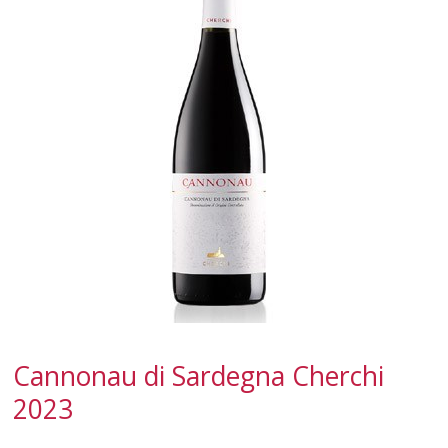
CALABRIA
CAMPANIA
EMILIA-ROMAGNA
FRIULI-VENEZIA GIULIA
LAZIO
LIGURIA
LOMBARDIA
MARCHE
Cannonau di Sardegna Cherchi
MOLISE
2023
PIEMONTE