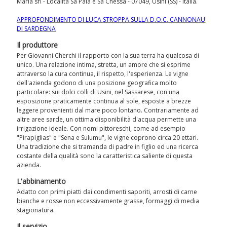
Maria srl - Località Sa Pala e Sa Chessa - 07049, Usini (SS) - Italia.
APPROFONDIMENTO DI LUCA STROPPA SULLA D.O.C. CANNONAU
DI SARDEGNA
Il produttore
Per Giovanni Cherchi il rapporto con la sua terra ha qualcosa di
unico. Una relazione intima, stretta, un amore che si esprime
attraverso la cura continua, il rispetto, l'esperienza. Le vigne
dell'azienda godono di una posizione geografica molto
particolare: sui dolci colli di Usini, nel Sassarese, con una
esposizione praticamente continua al sole, esposte a brezze
leggere provenienti dal mare poco lontano. Contrariamente ad
altre aree sarde, un ottima disponibilità d'acqua permette una
irrigazione ideale. Con nomi pittoreschi, come ad esempio
"Pirapiglias" e "Sena e Sulumu", le vigne coprono circa 20 ettari.
Una tradizione che si tramanda di padre in figlio ed una ricerca
costante della qualità sono la caratteristica saliente di questa
azienda.
L'abbinamento
Adatto con primi piatti dai condimenti saporiti, arrosti di carne
bianche e rosse non eccessivamente grasse, formaggi di media
stagionatura.
Il servizio