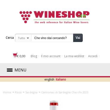
Cerca
Vai
Tutto
€ 0,00
Blog
Il mio account
La mia wishlist
Accedi
MENU
english
italiano
ROSSI
Home
Rossi
Sardegna
Cannonau di Sardegna Cherchi 2023
ABRUZZO
BASILICATA