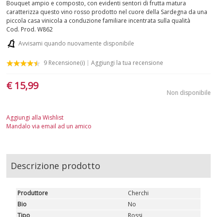
Bouquet ampio e composto, con evidenti sentori di frutta matura
caratterizza questo vino rosso prodotto nel cuore della Sardegna da una
PUGLIA
piccola casa vinicola a conduzione familiare incentrata sulla qualità
Cod. Prod.
W862
SARDEGNA
Avvisami quando nuovamente disponibile
9
Recensione(i)
Aggiungi la tua recensione
SICILIA
€ 15,99
TOSCANA
Non disponibile
TRENTINO-ALTO ADIGE
Aggiungi alla Wishlist
Mandalo via email ad un amico
UMBRIA
VALLE D'AOSTA
Descrizione prodotto
VENETO
Produttore
Cherchi
BIANCHI
Bio
No
Tipo
Rossi