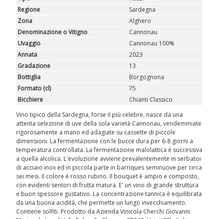
ROSATI
Regione
Sardegna
Zona
Alghero
SPUMANTI
Denominazione o Vitigno
Cannonau
Uvaggio
Cannonau 100%
DESSERT
Annata
2023
Gradazione
13
NON SOLO VINO
Bottiglia
Borgognona
Formato (cl)
75
REGALI
Bicchiere
Chianti Classico
Vino tipico della Sardegna, forse il più celebre, nasce da una
CLUB
WINESHOP.IT
attenta selezione di uve della sola varietà Cannonau, vendemmiate
rigorosamente a mano ed adagiate su cassette di piccole
dimensioni. La fermentazione con le bucce dura per 6-8 giorni a
TROVA
IL TUO VINO
temperatura controllata. La fermentazione malolattica è successiva
a quella alcolica. L'evoluzione avviene prevalentemente in serbatoi
di acciaio inox ed in piccola parte in barriques seminuove per circa
sei mesi. Il colore è rosso rubino. Il bouquet è ampio e composto,
con evidenti sentori di frutta matura. E' un vino di grande struttura
e buon spessore gustativo. La concentrazione tannica è equilibrata
da una buona acidità, che permette un lungo invecchiamento.
Contiene solfiti. Prodotto da Azienda Vinicola Cherchi Giovanni