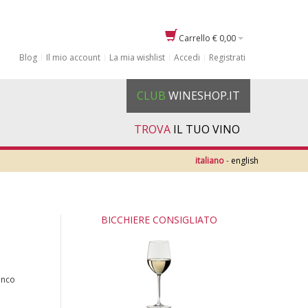
Carrello
€ 0,00
Blog
Il mio account
La mia wishlist
Accedi
Registrati
CLUB
WINESHOP.IT
TROVA
IL TUO VINO
italiano
-
english
BICCHIERE CONSIGLIATO
anco