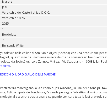
Marche
Jesi
Verdicchio dei Castelli di Jesi D.O.C.
Verdicchio 100%
2025
13
Bordolese
75
Burgundy White
i coltivati nelle colline di San Paolo di Jesi (Ancona), con una produzione per e
 verdognoli, questo vino ha una buona mineralità che ne consente un bouquet fres
Prodotto da Società Agricola Zannotti Vini s.s. - Via Scappia n. 4 - 60038, San Paol
redienti
.
VERDICCHIO: L'ORO GIALLO DELLE MARCHE"
entroterra marchigiano, a San Paolo di Jesi (Ancona), in una delle zone più fav
ca, figlio e nipote del fondatore, l’azienda persegue l’obiettivo di vini di ottim
cnologie alle tecniche tradizionali e seguendo con cura tutte le fasi di produzio