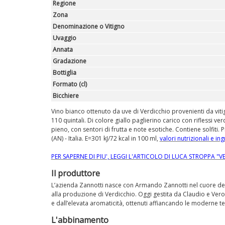
Regione
Zona
Denominazione o Vitigno
Uvaggio
Annata
Gradazione
Bottiglia
Formato (cl)
Bicchiere
Vino bianco ottenuto da uve di Verdicchio provenienti da vitign
110 quintali. Di colore giallo paglierino carico con riflessi
pieno, con sentori di frutta e note esotiche. Contiene solfiti. 
(AN) - Italia. E=301 kJ/72 kcal in 100 ml,
valori nutrizionali e ing
PER SAPERNE DI PIU', LEGGI L'ARTICOLO DI LUCA STROPPA "
Il produttore
L’azienda Zannotti nasce con Armando Zannotti nel cuore dell’
alla produzione di Verdicchio. Oggi gestita da Claudio e Veroni
e dall’elevata aromaticità, ottenuti affiancando le moderne te
L'abbinamento