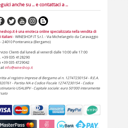
guici anche su ... e contattaci a ...
neshop.it è una enoteca online specializzata nella vendita di
i italiani
- WINESHOP.IT S.r.l. - Via Michelangelo da Caravaggio
 - 24010 Ponteranica (Bergamo)
vizio Clienti dal lunedì al venerdì dalle 10:00 alle 17:00
l. +39 035 4128290
x +39 035 4729042
ail
info@wineshop.it
critta al registro imprese di Bergamo al n. 12747230154 - R.E.A.
 320761 - Partita IVA e Codice Fiscale 12747230154 - Codice
stinatario USAL8PV - Capitale sociale: euro 50'000 interamente
rsato