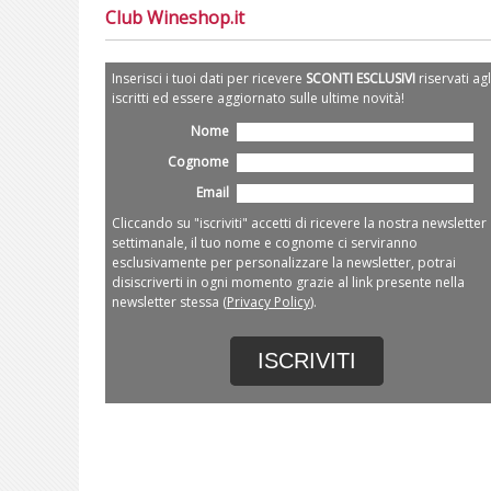
Club Wineshop.it
Inserisci i tuoi dati per ricevere
SCONTI ESCLUSIVI
riservati agl
iscritti ed essere aggiornato sulle ultime novità!
Nome
Cognome
Email
Cliccando su "iscriviti" accetti di ricevere la nostra newsletter
settimanale, il tuo nome e cognome ci serviranno
esclusivamente per personalizzare la newsletter, potrai
disiscriverti in ogni momento grazie al link presente nella
newsletter stessa (
Privacy Policy
).
ISCRIVITI