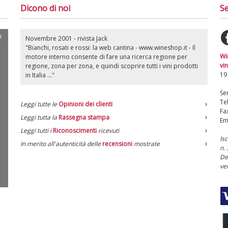
Dicono di noi
Se
i
Novembre 2001 - rivista Jack
"Bianchi, rosati e rossi: la web cantina - www.wineshop.it - Il
Wi
motore interno consente di fare una ricerca regione per
vin
regione, zona per zona, e quindi scoprire tutti i vini prodotti
19
in Italia ..."
Ser
Te
Leggi tutte le
Opinioni dei clienti
Fa
Leggi tutta la
Rassegna stampa
Em
Leggi tutti i
Riconoscimenti
ricevuti
Is
In merito all'autenticità delle
recensioni
mostrate
n.
De
ve