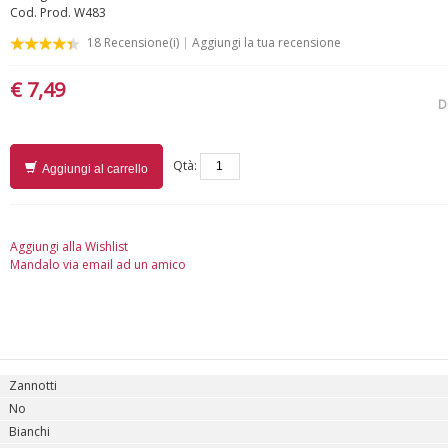
Cod. Prod.
W483
18
Recensione(i)
Aggiungi la tua recensione
€ 7,49
D
Qtà:
Aggiungi al carrello
Aggiungi alla Wishlist
Mandalo via email ad un amico
Zannotti
No
Bianchi