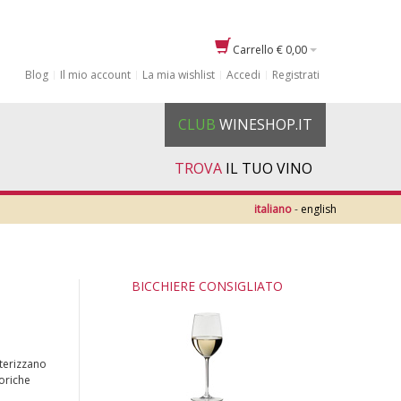
Carrello
€ 0,00
Blog
Il mio account
La mia wishlist
Accedi
Registrati
CLUB
WINESHOP.IT
TROVA
IL TUO VINO
italiano
-
english
BICCHIERE CONSIGLIATO
terizzano
oriche