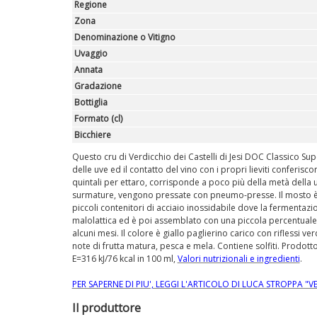
Regione
Zona
Denominazione o Vitigno
Uvaggio
Annata
Gradazione
Bottiglia
Formato (cl)
Bicchiere
Questo cru di Verdicchio dei Castelli di Jesi DOC Classico S
delle uve ed il contatto del vino con i propri lieviti conferis
quintali per ettaro, corrisponde a poco più della metà della
surmature, vengono pressate con pneumo-presse. Il mosto è rac
piccoli contenitori di acciaio inossidabile dove la fermentazi
malolattica ed è poi assemblato con una piccola percentuale (3/
alcuni mesi. Il colore è giallo paglierino carico con riflessi ve
note di frutta matura, pesca e mela. Contiene solfiti. Prodott
E=316 kJ/76 kcal in 100 ml,
Valori nutrizionali e ingredienti
.
PER SAPERNE DI PIU', LEGGI L'ARTICOLO DI LUCA STROPPA "
Il produttore