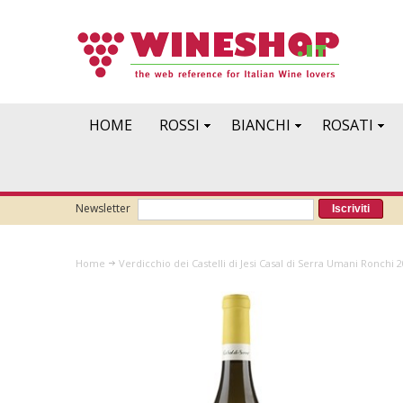
HOME
ROSSI
BIANCHI
ROSATI
Newsletter
Iscriviti
Home
Verdicchio dei Castelli di Jesi Casal di Serra Umani Ronchi 