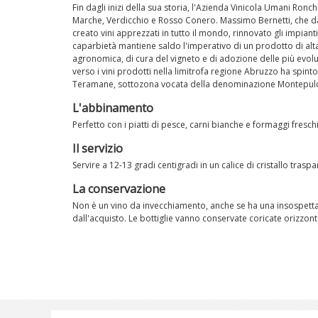
Fin dagli inizi della sua storia, l'Azienda Vinicola Umani Ronc
Marche, Verdicchio e Rosso Conero. Massimo Bernetti, che dagl
creato vini apprezzati in tutto il mondo, rinnovato gli impiant
caparbietà mantiene saldo l'imperativo di un prodotto di alta
agronomica, di cura del vigneto e di adozione delle più evolute
verso i vini prodotti nella limitrofa regione Abruzzo ha spinto 
Teramane, sottozona vocata della denominazione Montepulc
L'abbinamento
Perfetto con i piatti di pesce, carni bianche e formaggi freschi
Il servizio
Servire a 12-13 gradi centigradi in un calice di cristallo traspar
La conservazione
Non è un vino da invecchiamento, anche se ha una insospetta
dall'acquisto. Le bottiglie vanno conservate coricate orizzon