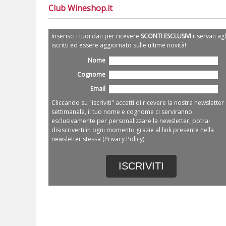
Club Wineshop.it
Inserisci i tuoi dati per ricevere
SCONTI ESCLUSIVI
riservati agl
iscritti ed essere aggiornato sulle ultime novità!
Nome
Cognome
Email
Cliccando su "iscriviti" accetti di ricevere la nostra newsletter
settimanale, il tuo nome e cognome ci serviranno
esclusivamente per personalizzare la newsletter, potrai
disiscriverti in ogni momento grazie al link presente nella
newsletter stessa (
Privacy Policy
).
ISCRIVITI