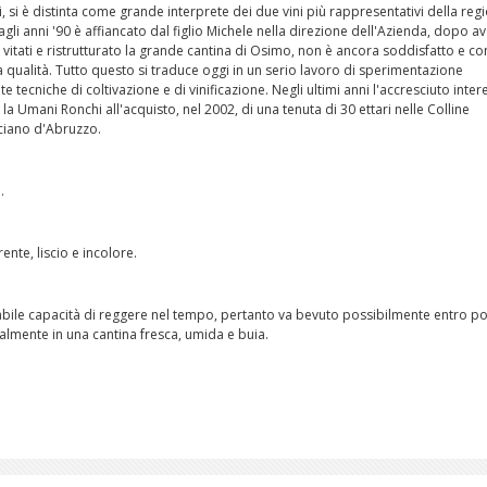
hi, si è distinta come grande interprete dei due vini più rappresentativi della reg
i anni '90 è affiancato dal figlio Michele nella direzione dell'Azienda, dopo av
i vitati e ristrutturato la grande cantina di Osimo, non è ancora soddisfatto e co
 qualità. Tutto questo si traduce oggi in un serio lavoro di sperimentazione
 tecniche di coltivazione e di vinificazione. Negli ultimi anni l'accresciuto inter
la Umani Ronchi all'acquisto, nel 2002, di una tenuta di 30 ettari nelle Colline
iano d'Abruzzo.
.
ente, liscio e incolore.
bile capacità di reggere nel tempo, pertanto va bevuto possibilmente entro po
talmente in una cantina fresca, umida e buia.