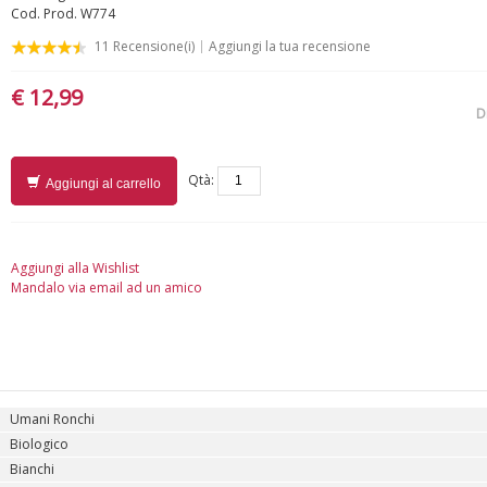
Cod. Prod.
W774
11
Recensione(i)
Aggiungi la tua recensione
€ 12,99
D
Qtà:
Aggiungi al carrello
Aggiungi alla Wishlist
Mandalo via email ad un amico
Umani Ronchi
Biologico
Bianchi