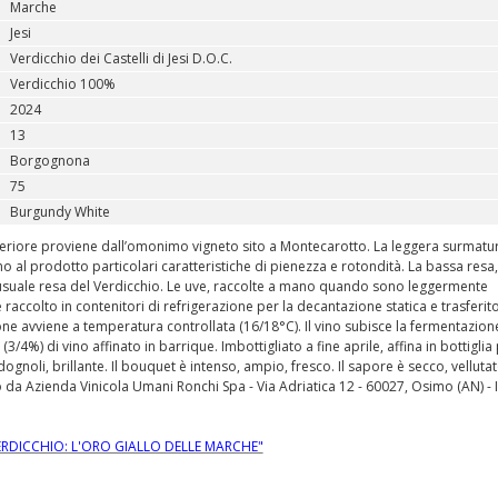
Marche
Jesi
Verdicchio dei Castelli di Jesi D.O.C.
Verdicchio 100%
2024
13
Borgognona
75
Burgundy White
uperiore proviene dall’omonimo vigneto sito a Montecarotto. La leggera surmatu
cono al prodotto particolari caratteristiche di pienezza e rotondità. La bassa resa
 usuale resa del Verdicchio. Le uve, raccolte a mano quando sono leggermente
colto in contenitori di refrigerazione per la decantazione statica e trasferito
one avviene a temperatura controllata (16/18°C). Il vino subisce la fermentazion
4%) di vino affinato in barrique. Imbottigliato a fine aprile, affina in bottiglia
rdognoli, brillante. Il bouquet è intenso, ampio, fresco. Il sapore è secco, velluta
o da Azienda Vinicola Umani Ronchi Spa - Via Adriatica 12 - 60027, Osimo (AN) - It
VERDICCHIO: L'ORO GIALLO DELLE MARCHE"