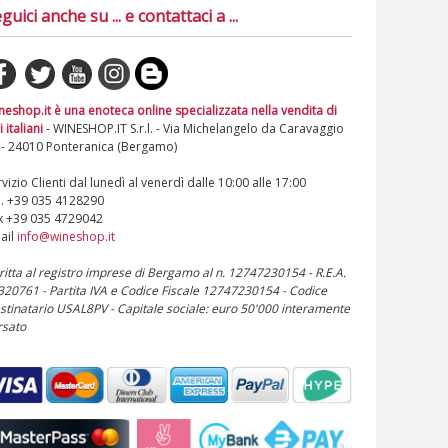
guici anche su ... e contattaci a ...
neshop.it è una enoteca online specializzata nella vendita di
i italiani
- WINESHOP.IT S.r.l. - Via Michelangelo da Caravaggio
 - 24010 Ponteranica (Bergamo)
vizio Clienti dal lunedì al venerdì dalle 10:00 alle 17:00
l. +39 035 4128290
x +39 035 4729042
ail
info@wineshop.it
critta al registro imprese di Bergamo al n. 12747230154 - R.E.A.
 320761 - Partita IVA e Codice Fiscale 12747230154 - Codice
stinatario USAL8PV - Capitale sociale: euro 50'000 interamente
rsato