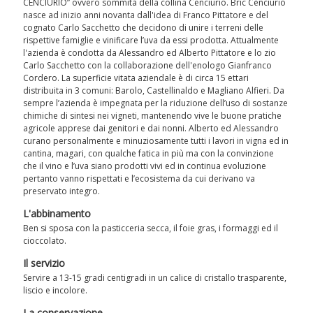
CENCIURIO” ovvero sommità della collina Cenciurio. Bric Cenciurio
nasce ad inizio anni novanta dall'idea di Franco Pittatore e del
cognato Carlo Sacchetto che decidono di unire i terreni delle
rispettive famiglie e vinificare l’uva da essi prodotta. Attualmente
l'azienda è condotta da Alessandro ed Alberto Pittatore e lo zio
Carlo Sacchetto con la collaborazione dell'enologo Gianfranco
Cordero. La superficie vitata aziendale è di circa 15 ettari
distribuita in 3 comuni: Barolo, Castellinaldo e Magliano Alfieri. Da
sempre l’azienda è impegnata per la riduzione dell’uso di sostanze
chimiche di sintesi nei vigneti, mantenendo vive le buone pratiche
agricole apprese dai genitori e dai nonni. Alberto ed Alessandro
curano personalmente e minuziosamente tutti i lavori in vigna ed in
cantina, magari, con qualche fatica in più ma con la convinzione
che il vino e l’uva siano prodotti vivi ed in continua evoluzione
pertanto vanno rispettati e l’ecosistema da cui derivano va
preservato integro.
L'abbinamento
Ben si sposa con la pasticceria secca, il foie gras, i formaggi ed il
cioccolato.
Il servizio
Servire a 13-15 gradi centigradi in un calice di cristallo trasparente,
liscio e incolore.
La conservazione