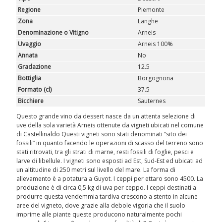
Regione
Piemonte
Zona
Langhe
Denominazione o Vitigno
Arneis
Uvaggio
Arneis 100%
Annata
No
Gradazione
12.5
Bottiglia
Borgognona
Formato (cl)
37.5
Bicchiere
Sauternes
Questo grande vino da dessert nasce da un attenta selezione di
uve della sola varietà Arneis ottenute da vigneti ubicati nel comune
di Castellinaldo Questi vigneti sono stati denominati “sito dei
fossili” in quanto facendo le operazioni di scasso del terreno sono
stati ritrovati, tra gli strati di marne, resti fossili di foglie, pesci e
larve di libellule. I vigneti sono esposti ad Est, Sud-Est ed ubicati ad
un altitudine di 250 metri sul livello del mare. La forma di
allevamento è a potatura a Guyot. I ceppi per ettaro sono 4500. La
produzione è di circa 0,5 kg di uva per ceppo. I ceppi destinati a
produrre questa vendemmia tardiva crescono a stento in alcune
aree del vigneto, dove grazie alla debole vigoria che il suolo
imprime alle piante queste producono naturalmente pochi