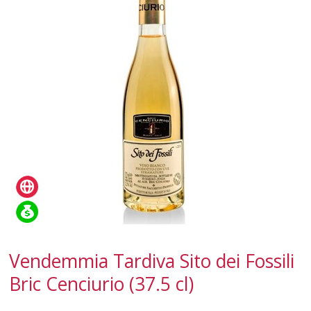
SPUMANTI
DESSERT
NON SOLO VINO
REGALI
CLUB
WINESHOP.IT
TROVA
IL TUO VINO
Vendemmia Tardiva Sito dei Fossili
Bric Cenciurio (37.5 cl)