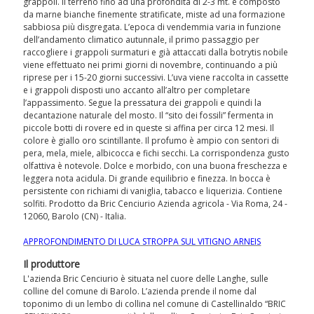
grappoli. Il terreno fino ad una profondità di 2-3 mt. è composto
da marne bianche finemente stratificate, miste ad una formazione
sabbiosa più disgregata. L’epoca di vendemmia varia in funzione
dell’andamento climatico autunnale, il primo passaggio per
raccogliere i grappoli surmaturi e già attaccati dalla botrytis nobile
viene effettuato nei primi giorni di novembre, continuando a più
riprese per i 15-20 giorni successivi. L’uva viene raccolta in cassette
e i grappoli disposti uno accanto all’altro per completare
l’appassimento. Segue la pressatura dei grappoli e quindi la
decantazione naturale del mosto. Il “sito dei fossili” fermenta in
piccole botti di rovere ed in queste si affina per circa 12 mesi. Il
colore è giallo oro scintillante. Il profumo è ampio con sentori di
pera, mela, miele, albicocca e fichi secchi. La corrispondenza gusto
olfattiva è notevole. Dolce e morbido, con una buona freschezza e
leggera nota acidula. Di grande equilibrio e finezza. In bocca è
persistente con richiami di vaniglia, tabacco e liquerizia. Contiene
solfiti. Prodotto da Bric Cenciurio Azienda agricola - Via Roma, 24 -
12060, Barolo (CN) - Italia.
APPROFONDIMENTO DI LUCA STROPPA SUL VITIGNO ARNEIS
Il produttore
L'azienda Bric Cenciurio è situata nel cuore delle Langhe, sulle
colline del comune di Barolo. L’azienda prende il nome dal
toponimo di un lembo di collina nel comune di Castellinaldo “BRIC