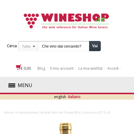
Cerca
Vai
Tutto
€ 0,00
Blog
Il mio account
La mia wishlist
Accedi
MENU
english
italiano
ROSSI
Home
Vendemmia Tardiva Sito dei Fossili Bric Cenciurio (37.5 cl)
BIANCHI
ROSATI