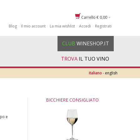
Carrello
€ 0,00
Blog
Il mio account
La mia wishlist
Accedi
Registrati
CLUB
WINESHOP.IT
TROVA
IL TUO VINO
italiano
-
english
BICCHIERE CONSIGLIATO
rpo e