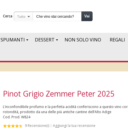
Cerca
Vai
Tutto
SPUMANTI
DESSERT
NON SOLO VINO
REGALI
Pinot Grigio Zemmer Peter 2025
L’inconfondibile profumo e la perfetta acidità conferiscono a questo vino co
rotondità, prodotto da una delle più antiche cantine dell’Alto Adige
Cod. Prod.
W824
9
Recensione(i)
Aggiungi la tua recensione