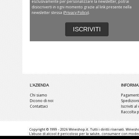
esclusivamente per personalizzare la newsletter, potrai
disiscriverti in ogni momento grazie al link presente nella
newsletter stessa (
Privacy Policy
).
ISCRIVITI
L'AZIENDA
INFORMA
Chi siamo
Pagament
Dicono di noi
Spedizion
Contattaci
Iscriviti a
Raccolta p
Copyright © 1999 - 2026 Wineshop.it. Tutti i diritti riservati. Wines
L'abuso di alcool è pericoloso per la salute, consumare con moderaz
senza preavviso. Le foto rappresentate sono puramente illustrati