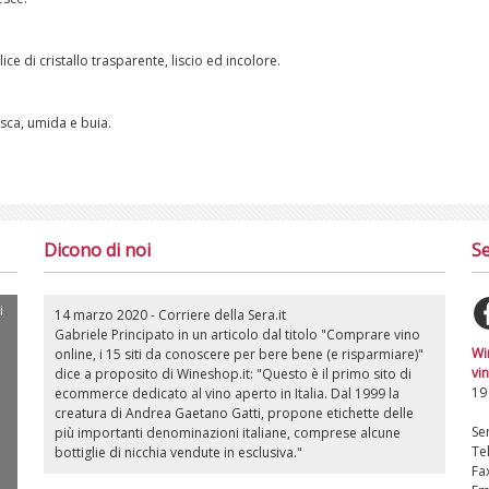
lice di cristallo trasparente, liscio ed incolore.
esca, umida e buia.
Dicono di noi
Se
i
14 marzo 2020 - Corriere della Sera.it
Gabriele Principato in un articolo dal titolo "Comprare vino
Wi
online, i 15 siti da conoscere per bere bene (e risparmiare)"
vin
dice a proposito di Wineshop.it: "Questo è il primo sito di
19
ecommerce dedicato al vino aperto in Italia. Dal 1999 la
creatura di Andrea Gaetano Gatti, propone etichette delle
Ser
più importanti denominazioni italiane, comprese alcune
Te
bottiglie di nicchia vendute in esclusiva."
Fa