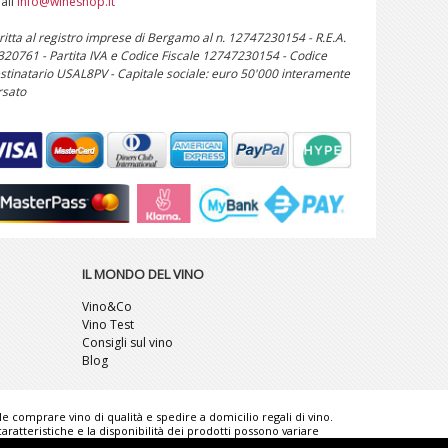
ail
info@wineshop.it
critta al registro imprese di Bergamo al n. 12747230154 - R.E.A.
 320761 - Partita IVA e Codice Fiscale 12747230154 - Codice
stinatario USAL8PV - Capitale sociale: euro 50'000 interamente
rsato
IL MONDO DEL VINO
Vino&Co
Vino Test
Consigli sul vino
Blog
ile comprare vino di qualità e spedire a domicilio regali di vino.
ratteristiche e la disponibilità dei prodotti possono variare
rence for Italian Wine lovers" è un marchio comunitario