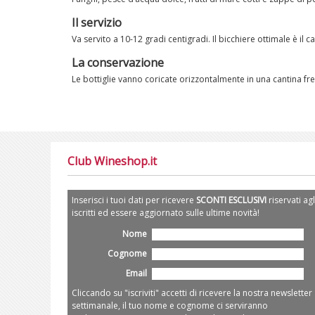
Il servizio
Va servito a 10-12 gradi centigradi. Il bicchiere ottimale è il ca
La conservazione
Le bottiglie vanno coricate orizzontalmente in una cantina fr
Club Wineshop.it
Inserisci i tuoi dati per ricevere
SCONTI ESCLUSIVI
riservati agl
iscritti ed essere aggiornato sulle ultime novità!
Nome
Cognome
Email
Cliccando su "iscriviti" accetti di ricevere la nostra newsletter
settimanale, il tuo nome e cognome ci serviranno