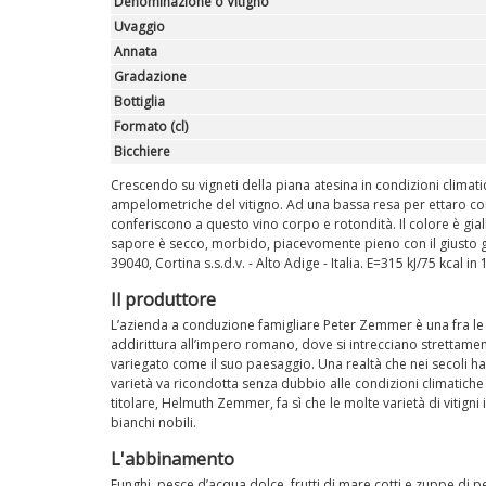
Denominazione o Vitigno
Uvaggio
Annata
Gradazione
Bottiglia
Formato (cl)
Bicchiere
Crescendo su vigneti della piana atesina in condizioni climatic
ampelometriche del vitigno. Ad una bassa resa per ettaro corr
conferiscono a questo vino corpo e rotondità. Il colore è gial
sapore è secco, morbido, piacevomente pieno con il giusto gra
39040, Cortina s.s.d.v. - Alto Adige - Italia. E=315 kJ/75 kcal in
Il produttore
L’azienda a conduzione famigliare Peter Zemmer è una fra le più
addirittura all’impero romano, dove si intrecciano strettamente 
variegato come il suo paesaggio. Una realtà che nei secoli ha 
varietà va ricondotta senza dubbio alle condizioni climatiche 
titolare, Helmuth Zemmer, fa sì che le molte varietà di vitigni
bianchi nobili.
L'abbinamento
Funghi, pesce d’acqua dolce, frutti di mare cotti e zuppe di p