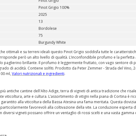
Pinot Grigio
Pinot Grigio 100%
2025
13
Bordolese
75
Burgundy White
he ottimali e su terreni ideali questo Pinot Grigio soddisfa tutte le caratteristic
isponde però un alto livello di qualità. L’inconfondibile profumo e la perfetta 
lo paglierino brillante. Il profumo è leggermente fruttato, con vago sentore di pe
do di acidità. Contiene solfiti. Prodotto da Peter Zemmer - Strada del Vino, 2
 100 ml,
Valori nutrizionali e ingredienti
.
 antiche cantine dell'Alto Adige, terra di vigneti di antica tradizione che risal
viticoltura, arte e cultura. L’assortimento di vitigni nella piana di Cortina è ric
garantito alla viticoltura della Bassa Atesina una fama meritata. Questa dovizia
particolarmente favorevoli alla coltivazione della vite. La conduzione esperta d
 in diversi vigneti possano offrire un ventaglio di rossi scelti e una vasta gamma 
esce.