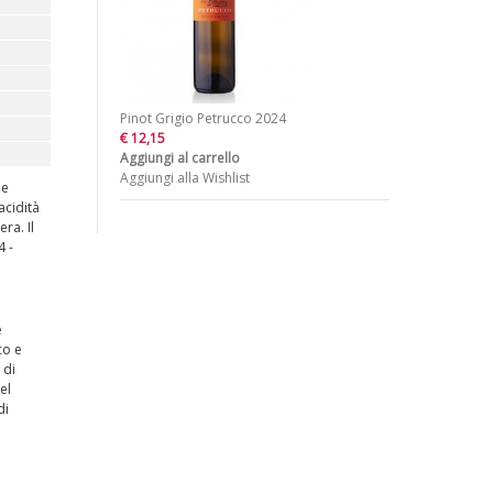
Pinot Grigio Petrucco 2024
€ 12,15
Aggiungi al carrello
Aggiungi alla Wishlist
he
acidità
ra. Il
4 -
e
co e
 di
el
di