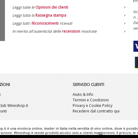
Em
Leggi tutte le
Opinioni dei clienti
Is
Leggi tutta la
Rassegna stampa
n.
De
Leggi tutti i
Riconoscimenti
ricevuti
ve
In merito all'autenticità delle
recensioni
mostrate
ZIONI
SERVIZIO CLIENTI
i
Aiuto & Info
i
Termini e Condizioni
l club Wineshop.it
Privacy e Cookie Policy
unti
Recedere dal contratto qui
hop.it è una enoteca online, leader in Italia nella vendita di vino online, dove è possib
ione. Wineshop.it vende prodotti alcolici solo a clienti maggiorenni. Il prezzo, le ca
ve e possono non corrispondere esattamente alla realtà. "Wineshop.it - the web refe