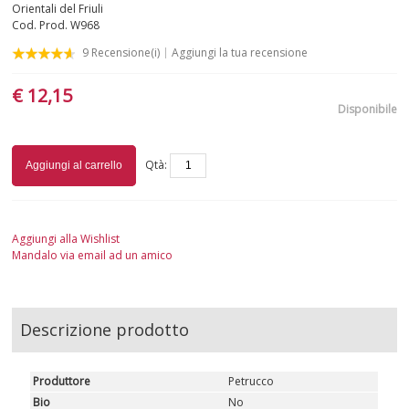
Orientali del Friuli
Cod. Prod.
W968
SICILIA
9
Recensione(i)
Aggiungi la tua recensione
TOSCANA
€ 12,15
Disponibile
TRENTINO-ALTO ADIGE
VALLE D'AOSTA
Qtà:
Aggiungi al carrello
VENETO
Aggiungi alla Wishlist
ROSATI
Mandalo via email ad un amico
SPUMANTI
Descrizione prodotto
DESSERT
Produttore
Petrucco
NON SOLO VINO
Bio
No