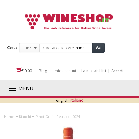
Cerca
Vai
Tutto
€ 0,00
Blog
Il mio account
La mia wishlist
Accedi
MENU
english
italiano
ROSSI
Home
Bianchi
Pinot Grigio Petrucco 2024
BIANCHI
ABRUZZO