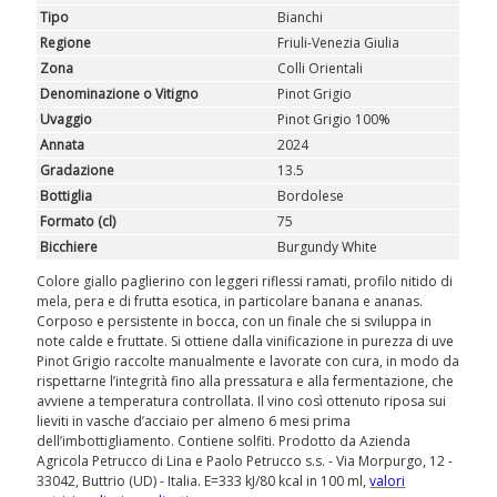
Tipo
Bianchi
REGALI
Regione
Friuli-Venezia Giulia
Zona
Colli Orientali
CLUB
WINESHOP.IT
Denominazione o Vitigno
Pinot Grigio
Uvaggio
Pinot Grigio 100%
TROVA
IL TUO VINO
Annata
2024
Gradazione
13.5
Bottiglia
Bordolese
Formato (cl)
75
Bicchiere
Burgundy White
Colore giallo paglierino con leggeri riflessi ramati, profilo nitido di
mela, pera e di frutta esotica, in particolare banana e ananas.
Corposo e persistente in bocca, con un finale che si sviluppa in
note calde e fruttate. Si ottiene dalla vinificazione in purezza di uve
Pinot Grigio raccolte manualmente e lavorate con cura, in modo da
rispettarne l’integrità fino alla pressatura e alla fermentazione, che
avviene a temperatura controllata. Il vino così ottenuto riposa sui
lieviti in vasche d’acciaio per almeno 6 mesi prima
dell’imbottigliamento. Contiene solfiti. Prodotto da Azienda
Agricola Petrucco di Lina e Paolo Petrucco s.s. - Via Morpurgo, 12 -
33042, Buttrio (UD) - Italia. E=333 kJ/80 kcal in 100 ml,
valori