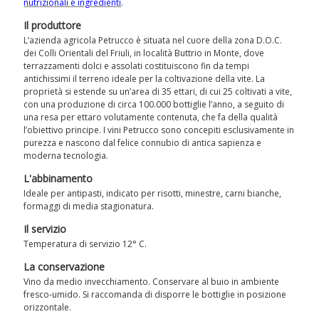
nutrizionali e ingredienti
.
Il produttore
L’azienda agricola Petrucco è situata nel cuore della zona D.O.C.
dei Colli Orientali del Friuli, in località Buttrio in Monte, dove
terrazzamenti dolci e assolati costituiscono fin da tempi
antichissimi il terreno ideale per la coltivazione della vite. La
proprietà si estende su un’area di 35 ettari, di cui 25 coltivati a vite,
con una produzione di circa 100.000 bottiglie l’anno, a seguito di
una resa per ettaro volutamente contenuta, che fa della qualità
l’obiettivo principe. I vini Petrucco sono concepiti esclusivamente in
purezza e nascono dal felice connubio di antica sapienza e
moderna tecnologia.
L'abbinamento
Ideale per antipasti, indicato per risotti, minestre, carni bianche,
formaggi di media stagionatura.
Il servizio
Temperatura di servizio 12° C.
La conservazione
Vino da medio invecchiamento. Conservare al buio in ambiente
fresco-umido. Si raccomanda di disporre le bottiglie in posizione
orizzontale.