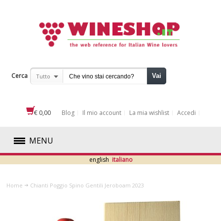
Cerca
Vai
Tutto
€ 0,00
Blog
Il mio account
La mia wishlist
Accedi
MENU
english
italiano
ROSSI
Home
Chianti Poggio Spino Gentili Jeroboam 2023
BIANCHI
ROSATI