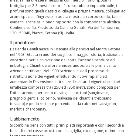
mesi. Prima di essere messo in commercio il vino riposa in
bottiglia per 2-3 mesi. Il colore è rosso rubino impenetrabile, i
profumi sono quelli classici di ciliegia e prugna matura, collegati ad
aromi speziati, l’ingresso in bocca mostra un corpo solido, tannini
evidenti, anche se in buon rapporto con la componente alcolica.
Contiene solfiti. Prodotto da Cantina Gentili - Via del Tamburino,
120 - 53040, Piazze, Cetona (SI) - Italia.
Il produttore
L’azienda Gentili nasce in Toscana alle pendici nel Monte Cetona
nel 1963. Situata in uno dei luoghi con maggior storia, tradizione e
vocazione per la coltivazione della vite, l’azienda produce ed
imbottiglia Chianti da allora annoverandosi tra le prime cento
aziende certificate. Nel 1990 l’azienda inizia il processo di
ristrutturazione dei vigneti effettuando nuovi impianti ed
aumentando l’estensione a circa tredici ettari. I vigneti ubicati ad
un’altezza compresa tra i 250 ed i 350 metri, sono composti per
l’ottantacinque per cento da vitigni autoctoni (sangiovese,
prugnolo gentile, colorino, malvasia del chianti e trebbiano
toscano) e per la restante percentuale da cabernet sauvignon,
merlot e chardonnay.
L'abbinamento
Si combina bene con tutti i primi piatti importanti e con i secondi a
base di carni rosse arrosto od alla griglia, cacciagione, ottimo con