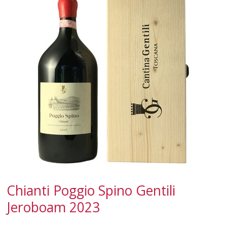
SPUMANTI
DESSERT
NON SOLO VINO
REGALI
CLUB
WINESHOP.IT
TROVA
IL TUO VINO
Chianti Poggio Spino Gentili
Jeroboam 2023