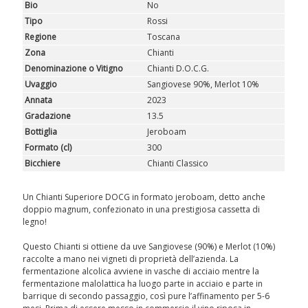
Bio
No
Tipo
Rossi
Regione
Toscana
Zona
Chianti
Denominazione o Vitigno
Chianti D.O.C.G.
Uvaggio
Sangiovese 90%, Merlot 10%
Annata
2023
Gradazione
13.5
Bottiglia
Jeroboam
Formato (cl)
300
Bicchiere
Chianti Classico
Un Chianti Superiore DOCG in formato jeroboam, detto anche
doppio magnum, confezionato in una prestigiosa cassetta di
legno!
Questo Chianti si ottiene da uve Sangiovese (90%) e Merlot (10%)
raccolte a mano nei vigneti di proprietà dell’azienda. La
fermentazione alcolica avviene in vasche di acciaio mentre la
fermentazione malolattica ha luogo parte in acciaio e parte in
barrique di secondo passaggio, così pure l’affinamento per 5-6