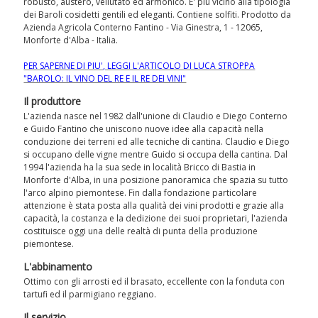
robusto, austero, vellutato ed armonico. E' più vicino alla tipologia
dei Baroli cosidetti gentili ed eleganti. Contiene solfiti. Prodotto da
Azienda Agricola Conterno Fantino - Via Ginestra, 1 - 12065,
Monforte d'Alba - Italia.
PER SAPERNE DI PIU', LEGGI L'ARTICOLO DI LUCA STROPPA
"BAROLO: IL VINO DEL RE E IL RE DEI VINI"
Il produttore
L'azienda nasce nel 1982 dall'unione di Claudio e Diego Conterno
e Guido Fantino che uniscono nuove idee alla capacità nella
conduzione dei terreni ed alle tecniche di cantina. Claudio e Diego
si occupano delle vigne mentre Guido si occupa della cantina. Dal
1994 l'azienda ha la sua sede in località Bricco di Bastia in
Monforte d'Alba, in una posizione panoramica che spazia su tutto
l'arco alpino piemontese. Fin dalla fondazione particolare
attenzione è stata posta alla qualità dei vini prodotti e grazie alla
capacità, la costanza e la dedizione dei suoi proprietari, l'azienda
costituisce oggi una delle realtà di punta della produzione
piemontese.
L'abbinamento
Ottimo con gli arrosti ed il brasato, eccellente con la fonduta con
tartufi ed il parmigiano reggiano.
Il servizio