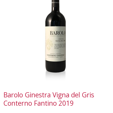
SPUMANTI
DESSERT
NON SOLO VINO
REGALI
CLUB
WINESHOP.IT
TROVA
IL TUO VINO
Barolo Ginestra Vigna del Gris
Conterno Fantino 2019