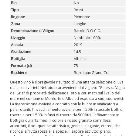
Bio
No
Tipo
Rossi
Regione
Piemonte
Zona
Langhe
Denominazione o Vitigno
Barolo D.O.C.G.
Uvaggio
Nebbiolo 100%
Annata
2019
Gradazione
14.5
Bottiglia
Albeisa
Formato (cl)
75
Bicchiere
Bordeaux Grand Cru
Questo vino è il pregevole risultato di una attenta selezione di uve
della sola varietà Nebbiolo provenienti dal vigneto "Ginestra Vigna
del Gris" di proprietà dell'azienda, sito a 280 metri sul livello del
mare nel comune di Monforte d'Alba ed esposto a sud, sud-ovest.
La macerazione avviene a contatto con le bucce in vinificatori a
pale rotanti, l'invecchiamento avviene per il 50% in piccole botti di
rovere e per il 50% in fusti di rovere da 500 litri, l'affinamento in
bottiglia dura 12 mesi. Il colore è rosso granato con riflessi
arancioni, il bouquet caratteristico, gentile, elegante, etereo, che
ricorda la frutta rossa e le spezie, il sapore asciutto, pieno,