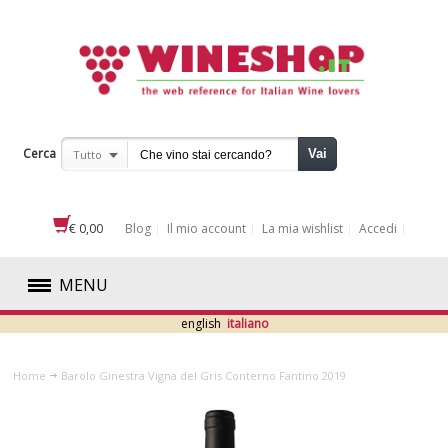
Cerca
Vai
Tutto
€ 0,00
Blog
Il mio account
La mia wishlist
Accedi
MENU
english
italiano
ROSSI
Home
Barolo Ginestra Vigna del Gris Conterno Fantino 2019
BIANCHI
ROSATI