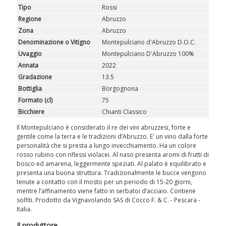
ROSATI
Tipo
Rossi
Regione
Abruzzo
SPUMANTI
Zona
Abruzzo
Denominazione o Vitigno
Montepulciano d'Abruzzo D.O.C.
DESSERT
Uvaggio
Montepulciano D'Abruzzo 100%
Annata
2022
Gradazione
13.5
NON SOLO VINO
Bottiglia
Borgognona
Formato (cl)
75
REGALI
Bicchiere
Chianti Classico
CLUB
WINESHOP.IT
Il Montepulciano è considerato il re dei vini abruzzesi, forte e
gentile come la terra e le tradizioni d’Abruzzo. E' un vino dalla forte
personalità che si presta a lungo invecchiamento. Ha un colore
TROVA
IL TUO VINO
rosso rubino con riflessi violacei. Al naso presenta aromi di frutti di
bosco ed amarena, leggermente speziati. Al palato è equilibrato e
presenta una buona struttura. Tradizionalmente le bucce vengono
tenute a contatto con il mosto per un periodo di 15-20 giorni,
mentre l’affinamento viene fatto in serbatoi d’acciaio. Contiene
solfiti. Prodotto da Vignavolando SAS di Cocco F. & C. - Pescara -
Italia.
Il produttore