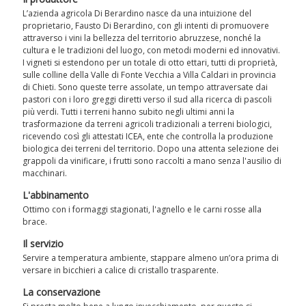
L’azienda agricola Di Berardino nasce da una intuizione del
proprietario, Fausto Di Berardino, con gli intenti di promuovere
attraverso i vini la bellezza del territorio abruzzese, nonché la
cultura e le tradizioni del luogo, con metodi moderni ed innovativi.
I vigneti si estendono per un totale di otto ettari, tutti di proprietà,
sulle colline della Valle di Fonte Vecchia a Villa Caldari in provincia
di Chieti. Sono queste terre assolate, un tempo attraversate dai
pastori con i loro greggi diretti verso il sud alla ricerca di pascoli
più verdi. Tutti i terreni hanno subito negli ultimi anni la
trasformazione da terreni agricoli tradizionali a terreni biologici,
ricevendo così gli attestati ICEA, ente che controlla la produzione
biologica dei terreni del territorio. Dopo una attenta selezione dei
grappoli da vinificare, i frutti sono raccolti a mano senza l'ausilio di
macchinari.
L'abbinamento
Ottimo con i formaggi stagionati, l'agnello e le carni rosse alla
brace.
Il servizio
Servire a temperatura ambiente, stappare almeno un’ora prima di
versare in bicchieri a calice di cristallo trasparente.
La conservazione