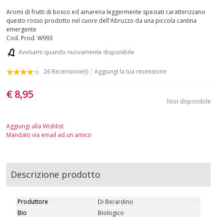
Aromi di frutti di bosco ed amarena leggermente speziati caratterizzano
PUGLIA
questo rosso prodotto nel cuore dell'Abruzzo da una piccola cantina
emergente
Cod. Prod.
W993
SARDEGNA
Avvisami quando nuovamente disponibile
SICILIA
26
Recensione(i)
Aggiungi la tua recensione
TOSCANA
€ 8,95
Non disponibile
TRENTINO-ALTO ADIGE
Aggiungi alla Wishlist
UMBRIA
Mandalo via email ad un amico
VALLE D'AOSTA
Descrizione prodotto
VENETO
BIANCHI
Produttore
Di Berardino
Bio
Biologico