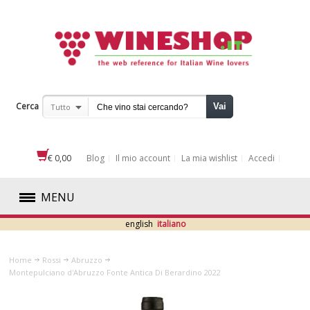
Cerca
Vai
Tutto
€ 0,00
Blog
Il mio account
La mia wishlist
Accedi
MENU
english
italiano
ROSSI
Home
Rossi
Abruzzo
ABRUZZO
Montepulciano d'Abruzzo Fonte Antica Di Berardino 2022
BASILICATA