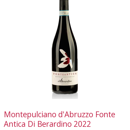
CALABRIA
CAMPANIA
EMILIA-ROMAGNA
FRIULI-VENEZIA GIULIA
LAZIO
LIGURIA
LOMBARDIA
MARCHE
Montepulciano d'Abruzzo Fonte
MOLISE
Antica Di Berardino 2022
PIEMONTE