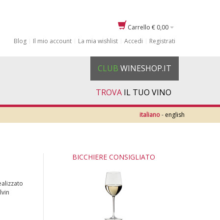
Carrello
€ 0,00
Blog
Il mio account
La mia wishlist
Accedi
Registrati
CLUB
WINESHOP.IT
TROVA
IL TUO VINO
italiano
-
english
BICCHIERE CONSIGLIATO
ealizzato
lvin