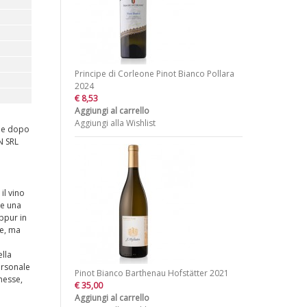
Principe di Corleone Pinot Bianco Pollara
2024
€ 8,53
Aggiungi al carrello
Aggiungi alla Wishlist
che dopo
N SRL
il vino
re una
ppur in
ne, ma
lla
ersonale
Pinot Bianco Barthenau Hofstätter 2021
messe,
€ 35,00
Aggiungi al carrello