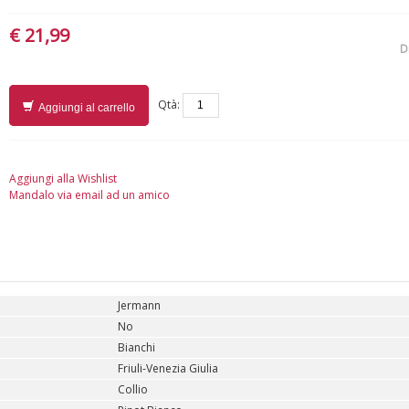
€ 21,99
D
Qtà:
Aggiungi al carrello
Aggiungi alla Wishlist
Mandalo via email ad un amico
Jermann
No
Bianchi
Friuli-Venezia Giulia
Collio