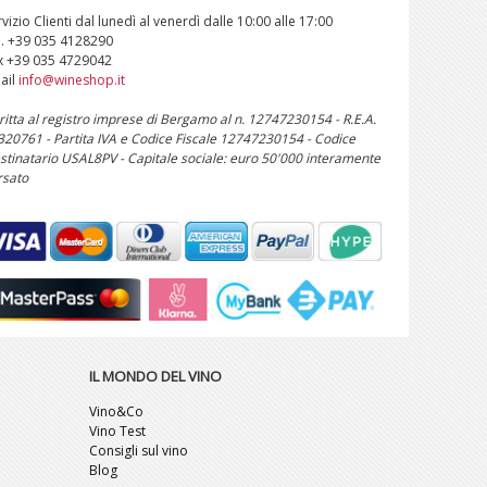
vizio Clienti dal lunedì al venerdì dalle 10:00 alle 17:00
l. +39 035 4128290
x +39 035 4729042
ail
info@wineshop.it
critta al registro imprese di Bergamo al n. 12747230154 - R.E.A.
 320761 - Partita IVA e Codice Fiscale 12747230154 - Codice
stinatario USAL8PV - Capitale sociale: euro 50'000 interamente
rsato
IL MONDO DEL VINO
Vino&Co
Vino Test
Consigli sul vino
Blog