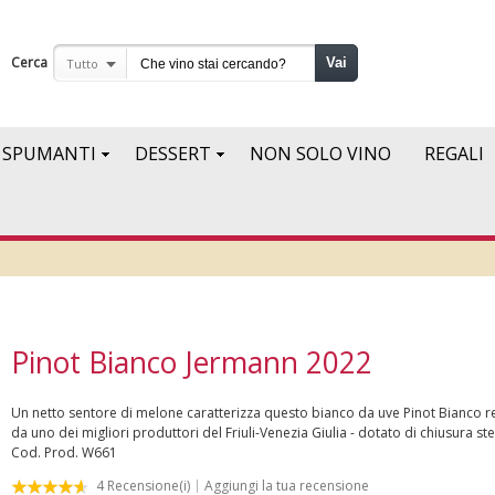
Cerca
Vai
Tutto
SPUMANTI
DESSERT
NON SOLO VINO
REGALI
Pinot Bianco Jermann 2022
Un netto sentore di melone caratterizza questo bianco da uve Pinot Bianco r
da uno dei migliori produttori del Friuli-Venezia Giulia - dotato di chiusura ste
Cod. Prod.
W661
4
Recensione(i)
Aggiungi la tua recensione