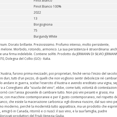
Pinot Bianco
Pinot Bianco 100%
2022
13
Borgognona
75
Burgundy White
mium. Dorato brillante. Preziosissimo. Profumo intenso, molto persistente,
di melone. Morbido, rotondo, armonico. La sua persistenza è straordinaria: an
nte una firma indelebile. Contiene solfiti. Prodotto da JERMANN DI SILVIO JERMAN
70, Dolegna del Collio (GO) - Italia.
all'Austria, furono prima mezzadri, poi proprietari, finchè verso l'inizio del secolo 
i duri, tutti d'un pezzo, di quelli che non vogliono sentir debolezze né cambia
do andare in guerra, scelse l'esercito d'Austria e avendo ereditato una vigna, se
era a Conegliano alla "scuola del vino", ebbe, come tutti, volontà di contestazio
nò con l'ansia giovanile di cambiare tutto. Non più vini pesanti e grassi, ma
ee, con macchine contemporanee e per il gusto contemporaneo, nel rispetto de
ianco, che esiste la macerazione carbonica: egli doveva riuscire, dal suo vino p
 vino moderno, perché la modernità tutto appiattisce, ma un prodotto che espri
migrò in Canada, ritornò e ci riuscì: il suo vino, e la sua famiglia, padre
rizzati produttori del Friuli-Venezia Giulia.