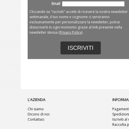
Email
Cliccando su "iscriviti" accetti di ricevere la nostra newsletter
settimanale, il tuo nome e cognome ci serviranno
esclusivamente per personalizzare la newsletter, potrai
disiscriverti in ogni momento grazie al link presente nella
newsletter stessa (
Privacy Policy
).
ISCRIVITI
L'AZIENDA
INFORMA
Chi siamo
Pagament
Dicono di noi
Spedizion
Contattaci
Iscriviti a
Raccolta p