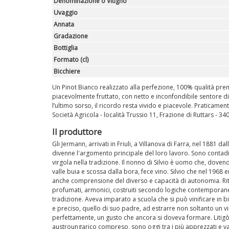
Denominazione o Vitigno
Uvaggio
Annata
Gradazione
Bottiglia
Formato (cl)
Bicchiere
Un Pinot Bianco realizzato alla perfezione, 100% qualità pre
piacevolmente fruttato, con netto e inconfondibile sentore 
l’ultimo sorso, il ricordo resta vivido e piacevole. Praticame
Società Agricola - località Trussio 11, Frazione di Ruttars - 340
Il produttore
Gli Jermann, arrivati in Friuli, a Villanova di Farra, nel 1881 d
divenne l'argomento principale del loro lavoro. Sono contadin
virgola nella tradizione. Il nonno di Silvio è uomo che, doven
valle buia e scossa dalla bora, fece vino. Silvio che nel 1968 
anche comprensione del diverso e capacità di autonomia. Ritor
profumati, armonici, costruiti secondo logiche contemporan
tradizione. Aveva imparato a scuola che si può vinificare in b
e preciso, quello di suo padre, ad estrarre non soltanto un
perfettamente, un gusto che ancora si doveva formare. Litigò, e
austroungarico compreso, sono oggi tra i più apprezzati e valo