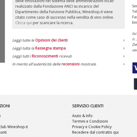
delle innovazioni nel sistema delle amministrazioni locali"
Ser
realizzato dalla Fondazione ANCI su incarico del
Te
Dipartimento della Funzione Pubblica, Wineshop.it viene
Fa
citato come caso di successo nella vendita di vino online.
Em
Clicca qui
per scaricare la ricerca.
Is
n.
Leggi tutte le
Opinioni dei clienti
De
Leggi tutta la
Rassegna stampa
ve
Leggi tutti i
Riconoscimenti
ricevuti
In merito all'autenticità delle
recensioni
mostrate
ZIONI
SERVIZIO CLIENTI
i
Aiuto & Info
i
Termini e Condizioni
l club Wineshop.it
Privacy e Cookie Policy
unti
Recedere dal contratto qui