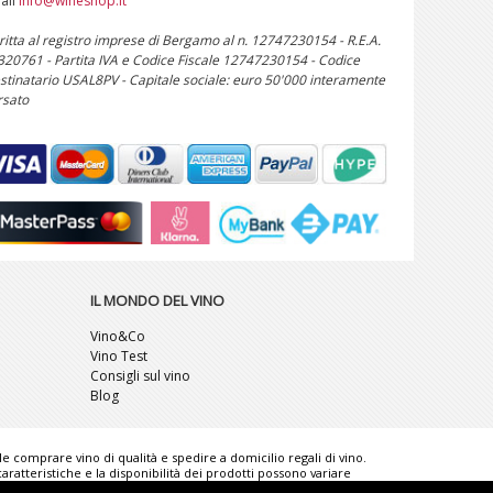
ail
info@wineshop.it
critta al registro imprese di Bergamo al n. 12747230154 - R.E.A.
 320761 - Partita IVA e Codice Fiscale 12747230154 - Codice
stinatario USAL8PV - Capitale sociale: euro 50'000 interamente
rsato
IL MONDO DEL VINO
Vino&Co
Vino Test
Consigli sul vino
Blog
ile comprare vino di qualità e spedire a domicilio regali di vino.
ratteristiche e la disponibilità dei prodotti possono variare
rence for Italian Wine lovers" è un marchio comunitario