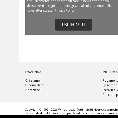
esclusivamente per personalizzare la newsletter, potrai
disiscriverti in ogni momento grazie al link presente nella
newsletter stessa (
Privacy Policy
).
ISCRIVITI
L'AZIENDA
INFORMA
Chi siamo
Pagament
Dicono di noi
Spedizion
Contattaci
Iscriviti a
Raccolta p
Copyright © 1999 - 2026 Wineshop.it. Tutti i diritti riservati. Wines
L'abuso di alcool è pericoloso per la salute, consumare con moderaz
senza preavviso. Le foto rappresentate sono puramente illustrati