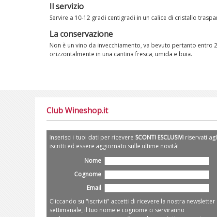
Il servizio
Servire a 10-12 gradi centigradi in un calice di cristallo traspar
La conservazione
Non è un vino da invecchiamento, va bevuto pertanto entro 2-
orizzontalmente in una cantina fresca, umida e buia.
Club Wineshop.it
Inserisci i tuoi dati per ricevere
SCONTI ESCLUSIVI
riservati agl
iscritti ed essere aggiornato sulle ultime novità!
Nome
Cognome
Email
Cliccando su "iscriviti" accetti di ricevere la nostra newsletter
settimanale, il tuo nome e cognome ci serviranno