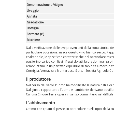
Denominazione o Vitigno
Uvaggio
Annata
Gradazione
Bottiglia
Formato (cl)
Bicchiere
Dalla vinificazione delle uve provenienti dalla zona storica 
particolare vocazione, nasce questo vino bianco secco. Rappres
esaltandole, le specifiche caratteristiche del particolare micr
paglierino carico con lievi riflessi dorati, la predominanza olfa
armonizzano in un perfetto equilibrio di sapidità e morbidez
Corniglia, Vernazza e Monterosso S.p.a. - Società Agricola Coo
Il produttore
Nel corso dei secoli l'uomo ha modificato la natura ostile di q
Dal giusto rapporto tra l'uomo e l'ambiente derivano equilib
Cantina Cinque Terre opera in senso comunitario nel difficile
L'abbinamento
Ottimo con i piatti di pesce, in particolare quelli tipici della 