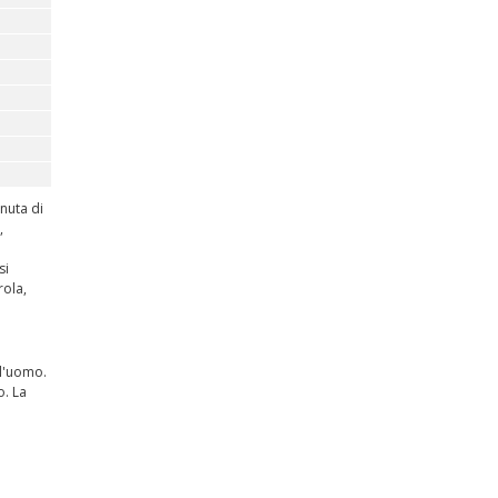
nuta di
,
si
rola,
ll'uomo.
o. La