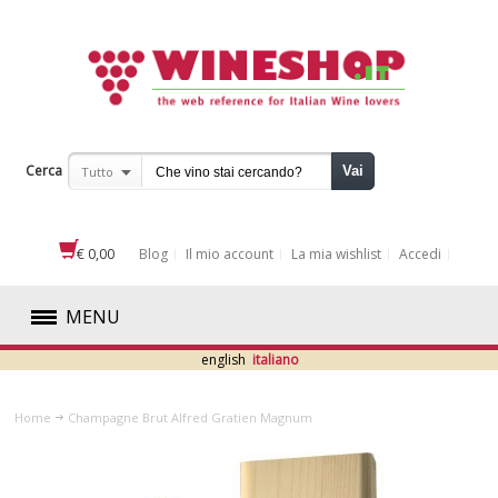
Cerca
Vai
Tutto
€ 0,00
Blog
Il mio account
La mia wishlist
Accedi
MENU
english
italiano
ROSSI
Home
Champagne Brut Alfred Gratien Magnum
BIANCHI
ROSATI