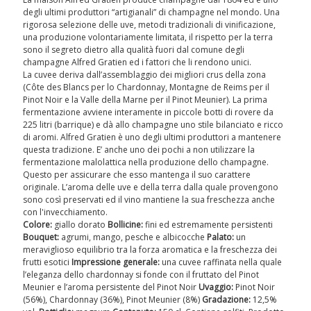
degli ultimi produttori “artigianali” di champagne nel mondo. Una
rigorosa selezione delle uve, metodi tradizionali di vinificazione,
una produzione volontariamente limitata, il rispetto per la terra
sono il segreto dietro alla qualità fuori dal comune degli
champagne Alfred Gratien ed i fattori che li rendono unici.
La cuvee deriva dall’assemblaggio dei migliori crus della zona
(Côte des Blancs per lo Chardonnay, Montagne de Reims per il
Pinot Noir e la Valle della Marne per il Pinot Meunier). La prima
fermentazione avviene interamente in piccole botti di rovere da
225 litri (barrique) e dà allo champagne uno stile bilanciato e ricco
di aromi. Alfred Gratien è uno degli ultimi produttori a mantenere
questa tradizione. E’ anche uno dei pochi a non utilizzare la
fermentazione malolattica nella produzione dello champagne.
Questo per assicurare che esso mantenga il suo carattere
originale. L’aroma delle uve e della terra dalla quale provengono
sono così preservati ed il vino mantiene la sua freschezza anche
con l'invecchiamento.
Colore:
giallo dorato
Bollicine:
fini ed estremamente persistenti
Bouquet:
agrumi, mango, pesche e albicocche
Palato:
un
meraviglioso equilibrio tra la forza aromatica e la freschezza dei
frutti esotici
Impressione generale:
una cuvee raffinata nella quale
l’eleganza dello chardonnay si fonde con il fruttato del Pinot
Meunier e l’aroma persistente del Pinot Noir
Uvaggio:
Pinot Noir
(56%), Chardonnay (36%), Pinot Meunier (8%)
Gradazione:
12,5%