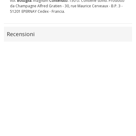
vol.
Bottiglia:
magnum
Contenuto:
150 cl. Contiene solfiti. Prodotto
da Champagne Alfred Gratien - 30, rue Maurice Cerveaux - B.P. 3 -
51201 EPERNAY Cedex - Francia.
Recensioni