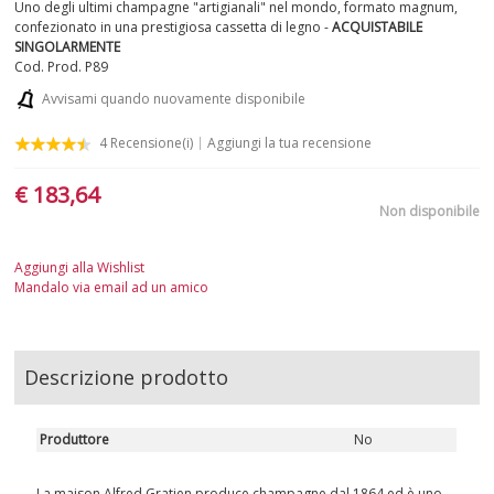
Uno degli ultimi champagne "artigianali" nel mondo, formato magnum,
confezionato in una prestigiosa cassetta di legno -
ACQUISTABILE
SINGOLARMENTE
Cod. Prod.
P89
Avvisami quando nuovamente disponibile
4
Recensione(i)
Aggiungi la tua recensione
€ 183,64
Non disponibile
Aggiungi alla Wishlist
Mandalo via email ad un amico
Descrizione prodotto
Produttore
No
La maison Alfred Gratien produce champagne dal 1864 ed è uno