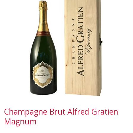
SPUMANTI
DESSERT
NON SOLO VINO
REGALI
CLUB
WINESHOP.IT
TROVA
IL TUO VINO
Champagne Brut Alfred Gratien
Magnum