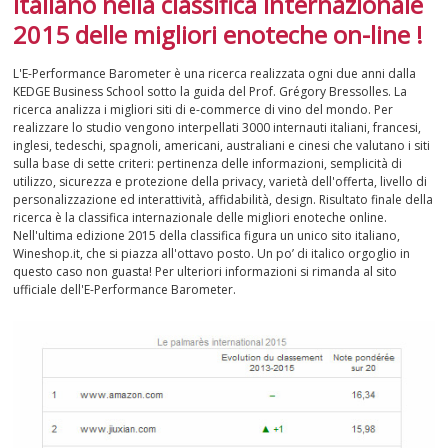
italiano nella classifica internazionale
2015 delle migliori enoteche on-line !
SPUMANTI
L'E-Performance Barometer è una ricerca realizzata ogni due anni dalla
DESSERT
KEDGE Business School sotto la guida del Prof. Grégory Bressolles. La
ricerca analizza i migliori siti di e-commerce di vino del mondo. Per
realizzare lo studio vengono interpellati 3000 internauti italiani, francesi,
NON SOLO VINO
inglesi, tedeschi, spagnoli, americani, australiani e cinesi che valutano i siti
sulla base di sette criteri: pertinenza delle informazioni, semplicità di
REGALI
utilizzo, sicurezza e protezione della privacy, varietà dell'offerta, livello di
personalizzazione ed interattività, affidabilità, design. Risultato finale della
ricerca è la classifica internazionale delle migliori enoteche online.
CLUB
WINESHOP.IT
Nell'ultima edizione 2015 della classifica figura un unico sito italiano,
Wineshop.it, che si piazza all'ottavo posto. Un po’ di italico orgoglio in
questo caso non guasta! Per ulteriori informazioni si rimanda al sito
TROVA
IL TUO VINO
ufficiale dell'E-Performance Barometer.