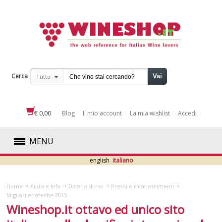
Cerca
Vai
Tutto
€ 0,00
Blog
Il mio account
La mia wishlist
Accedi
MENU
english
italiano
ROSSI
Home
Aiuto e Info
Dicono di noi
Premi e riconoscimenti
BIANCHI
Migliori enoteche 2015
Wineshop.it ottavo ed unico sito
ROSATI