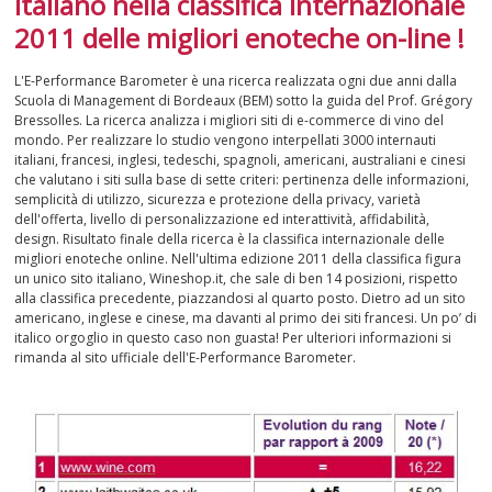
italiano nella classifica internazionale
2011 delle migliori enoteche on-line !
SPUMANTI
L'E-Performance Barometer è una ricerca realizzata ogni due anni dalla
DESSERT
Scuola di Management di Bordeaux (BEM) sotto la guida del Prof. Grégory
Bressolles. La ricerca analizza i migliori siti di e-commerce di vino del
mondo. Per realizzare lo studio vengono interpellati 3000 internauti
NON SOLO VINO
italiani, francesi, inglesi, tedeschi, spagnoli, americani, australiani e cinesi
che valutano i siti sulla base di sette criteri: pertinenza delle informazioni,
REGALI
semplicità di utilizzo, sicurezza e protezione della privacy, varietà
dell'offerta, livello di personalizzazione ed interattività, affidabilità,
design. Risultato finale della ricerca è la classifica internazionale delle
CLUB
WINESHOP.IT
migliori enoteche online. Nell'ultima edizione 2011 della classifica figura
un unico sito italiano, Wineshop.it, che sale di ben 14 posizioni, rispetto
alla classifica precedente, piazzandosi al quarto posto. Dietro ad un sito
TROVA
IL TUO VINO
americano, inglese e cinese, ma davanti al primo dei siti francesi. Un po’ di
italico orgoglio in questo caso non guasta! Per ulteriori informazioni si
rimanda al sito ufficiale dell'E-Performance Barometer.