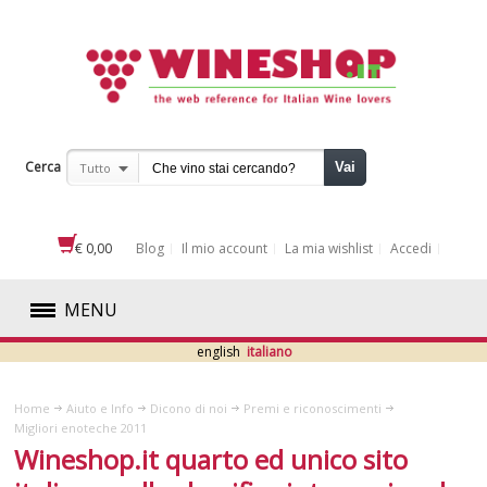
Cerca
Vai
Tutto
€ 0,00
Blog
Il mio account
La mia wishlist
Accedi
MENU
english
italiano
ROSSI
Home
Aiuto e Info
Dicono di noi
Premi e riconoscimenti
BIANCHI
Migliori enoteche 2011
Wineshop.it quarto ed unico sito
ROSATI